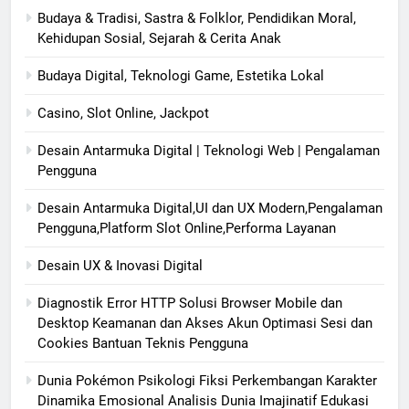
Budaya & Tradisi, Sastra & Folklor, Pendidikan Moral,
Kehidupan Sosial, Sejarah & Cerita Anak
Budaya Digital, Teknologi Game, Estetika Lokal
Casino, Slot Online, Jackpot
Desain Antarmuka Digital | Teknologi Web | Pengalaman
Pengguna
Desain Antarmuka Digital,UI dan UX Modern,Pengalaman
Pengguna,Platform Slot Online,Performa Layanan
Desain UX & Inovasi Digital
Diagnostik Error HTTP Solusi Browser Mobile dan
Desktop Keamanan dan Akses Akun Optimasi Sesi dan
Cookies Bantuan Teknis Pengguna
Dunia Pokémon Psikologi Fiksi Perkembangan Karakter
Dinamika Emosional Analisis Dunia Imajinatif Edukasi