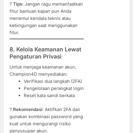
?
Tips
: Jangan ragu memanfaatkan
fitur bantuan kapan pun Anda
menemui kendala teknis atau
kebingungan saat menggunakan
fitur.
8.
Kelola Keamanan Lewat
Pengaturan Privasi
Untuk menjaga keamanan akun,
Champion4D menyediakan:
Verifikasi dua langkah (2FA)
Pengelolaan perangkat login
Reset kata sandi berkala
?
Rekomendasi
: Aktifkan 2FA dan
gunakan kombinasi password yang
kuat untuk mengurangi risiko
penyusupan akun.