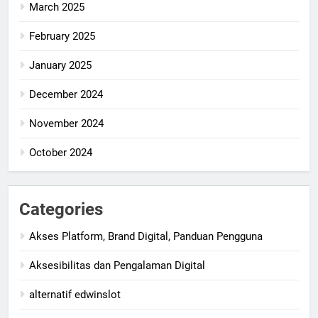
March 2025
February 2025
January 2025
December 2024
November 2024
October 2024
Categories
Akses Platform, Brand Digital, Panduan Pengguna
Aksesibilitas dan Pengalaman Digital
alternatif edwinslot