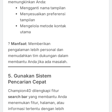
memungkinkan Anda:
Mengganti nama tampilan
Menyesuaikan preferensi
tampilan
Mengelola metode kontak
utama
?
Manfaat
: Memberikan
pengalaman lebih personal dan
memudahkan tim dukungan dalam
membantu Anda jika ada masalah.
5.
Gunakan Sistem
Pencarian Cepat
Champion4D dilengkapi fitur
search bar
yang membantu Anda
menemukan fitur, halaman, atau
informasi tertentu dengan lebih