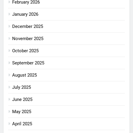
February 2026
January 2026
December 2025
November 2025
October 2025
September 2025
August 2025
July 2025
June 2025
May 2025
April 2025