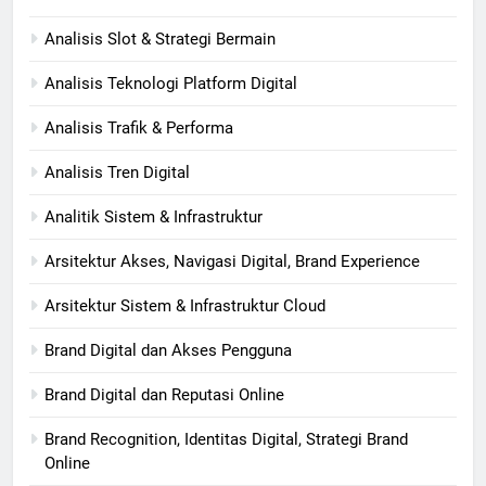
Analisis Slot & Strategi Bermain
Analisis Teknologi Platform Digital
Analisis Trafik & Performa
Analisis Tren Digital
Analitik Sistem & Infrastruktur
Arsitektur Akses, Navigasi Digital, Brand Experience
Arsitektur Sistem & Infrastruktur Cloud
Brand Digital dan Akses Pengguna
Brand Digital dan Reputasi Online
Brand Recognition, Identitas Digital, Strategi Brand
Online