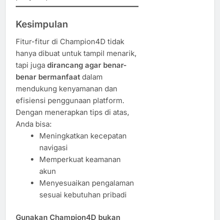
Kesimpulan
Fitur-fitur di Champion4D tidak
hanya dibuat untuk tampil menarik,
tapi juga
dirancang agar benar-
benar bermanfaat
dalam
mendukung kenyamanan dan
efisiensi penggunaan platform.
Dengan menerapkan tips di atas,
Anda bisa:
Meningkatkan kecepatan
navigasi
Memperkuat keamanan
akun
Menyesuaikan pengalaman
sesuai kebutuhan pribadi
Gunakan Champion4D bukan