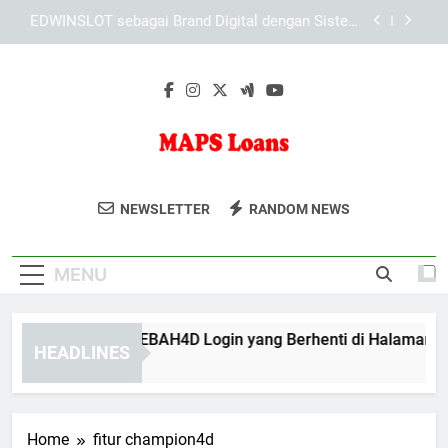
Skip
LEBAH4D sebagai Brand Digital dengan Sistem
to
yang Terstruktur dan Konsisten
content
KAYA787 sebagai Brand Digital dengan Sistem
yang Terstruktur dan Mudah Dipahami
Cara Mengatasi LEBAH4D Login yang Berhenti di
Halaman Awal
EDWINSLOT sebagai Brand Digital dengan Sistem
yang Terstruktur
MAPS Loans
MAPS Loans Menyediakan Layanan
LEBAH4D sebagai Brand Digital dengan Sistem
NEWSLETTER
RANDOM NEWS
yang Terstruktur dan Konsisten
Pinjaman Cepat Dengan Proses Mudah
KAYA787 sebagai Brand Digital dengan Sistem
Dan Bunga Rendah.
yang Terstruktur dan Mudah Dipahami
MENU
ra Mengatasi LEBAH4D Login yang Berhenti di Halaman Awal
HEADLINES
Week Ago
Home
fitur champion4d