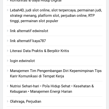
Komunitas & Gaya Hidup Digital
Lebah4D, judi slot online, slot terpercaya, permainan judi,
strategi menang, platform slot, perjudian online, RTP
tinggi, permainan slot populer
link alternatif edwinslot
link alternatif kaya787
Literasi Data Praktis & Berpikir Kritis
login edwinslot
Manajemen Tim Pengembangan Diri Kepemimpinan Tips
Karir Komunikasi di Tempat Kerja
Nutrisi Sehari-hari • Pola Hidup Sehat • Kesehatan &
Kebugaran • Manajemen Energi Harian
Olahraga, Perjudian