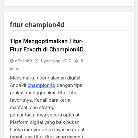
fitur champion4d
Tips Mengoptimalkan Fitur-
Fitur Favorit di Champion4D
e9ccab0
1 year ago
0
5
mins
Maksimalkan pengalaman digital
Anda di
champion4d
dengan tips
praktis menggunakan fitur-fitur
favoritnya. Kenali cara kerja,
manfaat, dan strategi
pemanfaatannya secara optimal.
Platform digital yang baik bukan
hanya menyediakan layanan cepat,
tetapi juga fitur-fitur yang mampu