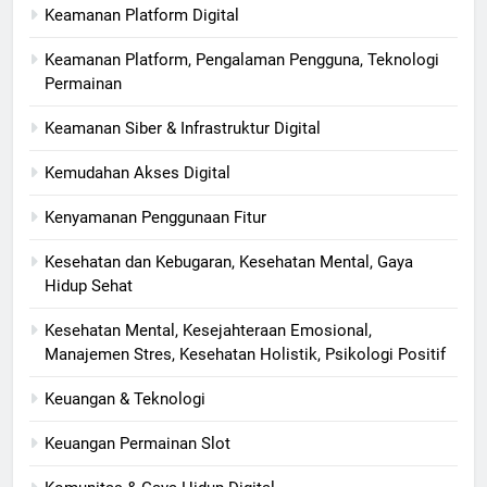
Keamanan Platform Digital
Keamanan Platform, Pengalaman Pengguna, Teknologi
Permainan
Keamanan Siber & Infrastruktur Digital
Kemudahan Akses Digital
Kenyamanan Penggunaan Fitur
Kesehatan dan Kebugaran, Kesehatan Mental, Gaya
Hidup Sehat
Kesehatan Mental, Kesejahteraan Emosional,
Manajemen Stres, Kesehatan Holistik, Psikologi Positif
Keuangan & Teknologi
Keuangan Permainan Slot