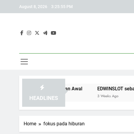
Skip
August 8, 2026
3:25:56 PM
to
content
MA
MAPS Loan
Berhenti di Halaman Awal
EDWINSLOT sebagai Brand Dig
3 Weeks Ago
HEADLINES
Home
fokus pada hiburan