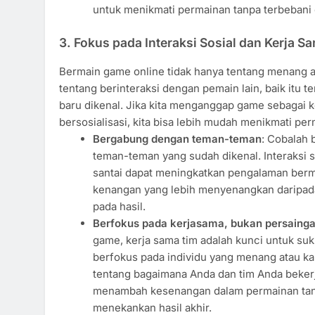
untuk menikmati permainan tanpa terbebani o
3. Fokus pada Interaksi Sosial dan Kerja S
Bermain game online tidak hanya tentang menang at
tentang berinteraksi dengan pemain lain, baik itu 
baru dikenal. Jika kita menganggap game sebagai 
bersosialisasi, kita bisa lebih mudah menikmati pe
Bergabung dengan teman-teman
: Cobalah
teman-teman yang sudah dikenal. Interaksi s
santai dapat meningkatkan pengalaman ber
kenangan yang lebih menyenangkan daripad
pada hasil.
Berfokus pada kerjasama, bukan persaing
game, kerja sama tim adalah kunci untuk suk
berfokus pada individu yang menang atau kal
tentang bagaimana Anda dan tim Anda bekerj
menambah kesenangan dalam permainan tanp
menekankan hasil akhir.