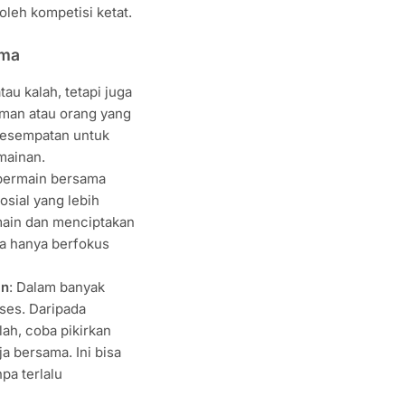
leh kompetisi ketat.
ama
au kalah, tetapi juga
teman atau orang yang
kesempatan untuk
rmainan.
 bermain bersama
osial yang lebih
main dan menciptakan
a hanya berfokus
an
: Dalam banyak
ses. Daripada
ah, coba pikirkan
a bersama. Ini bisa
a terlalu