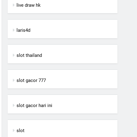
live draw hk
laris4d
slot thailand
slot gacor 777
slot gacor hari ini
slot