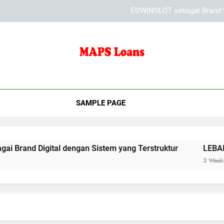
EDWINSLOT sebagai Brand Di
LEBAH4D sebagai Brand Digital dengan 
KAYA787 sebagai Brand Digital dengan Sistem
PS Loans
Cara Mengatasi LEBAH4D 
s Menyediakan Layanan Pinjaman Cepat Dengan Proses Mud
EDWINSLOT sebagai Brand Di
SAMPLE PAGE
LEBAH4D sebagai Brand Digital dengan 
KAYA787 sebagai Brand Digital dengan Sistem
ital dengan Sistem yang Terstruktur
LEBAH4D sebagai 
3 Weeks Ago