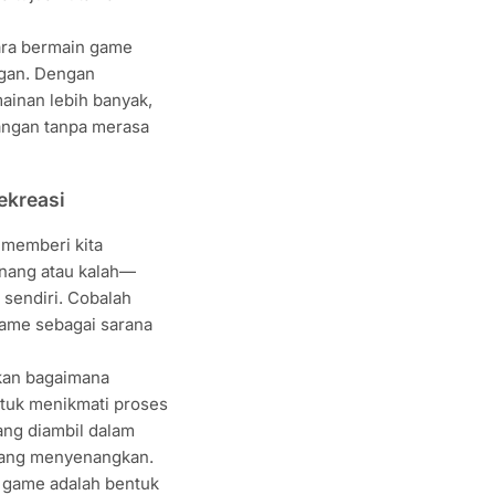
cara bermain game
ngan. Dengan
mainan lebih banyak,
angan tanpa merasa
Rekreasi
 memberi kita
enang atau kalah—
 sendiri. Cobalah
ame sebagai sarana
rkan bagaimana
tuk menikmati proses
ang diambil dalam
yang menyenangkan.
a game adalah bentuk