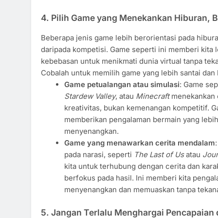
4. Pilih Game yang Menekankan Hiburan, 
Beberapa jenis game lebih berorientasi pada hibur
daripada kompetisi. Game seperti ini memberi kita 
kebebasan untuk menikmati dunia virtual tanpa te
Cobalah untuk memilih game yang lebih santai dan 
Game petualangan atau simulasi
: Game sep
Stardew Valley
, atau
Minecraft
menekankan e
kreativitas, bukan kemenangan kompetitif. 
memberikan pengalaman bermain yang lebih
menyenangkan.
Game yang menawarkan cerita mendalam
pada narasi, seperti
The Last of Us
atau
Jou
kita untuk terhubung dengan cerita dan karak
berfokus pada hasil. Ini memberi kita penga
menyenangkan dan memuaskan tanpa tekan
5. Jangan Terlalu Menghargai Pencapaian