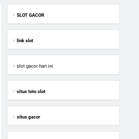
SLOT GACOR
link slot
slot gacor hari ini
situs toto slot
situs gacor