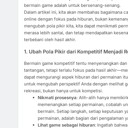
bermain game adalah untuk bersenang-senang.
Dalam artikel ini, kita akan membahas bagaimana 
online dengan fokus pada hiburan, bukan kemena
mengubah pola pikir kita, kita dapat menikmati per
merasa lebih santai, dan tetap mendapatkan kesen
terbebani oleh hasil akhir.
1. Ubah Pola Pikir dari Kompetitif Menjadi 
Bermain game kompetitif tentu menyenangkan dan
tantangan, tetapi terlalu fokus pada hasil akhir—m
dapat mengurangi aspek hiburan dari permainan itu
untuk mengubah perspektif Anda dengan melihat g
rekreasi, bukan hanya untuk kompetisi.
Nikmati prosesnya
: Alih-alih hanya memiki
memenangkan setiap permainan, cobalah un
bermain. Setiap langkah, setiap keputusan y
permainan, adalah bagian dari pengalaman 
Lihat game sebagai hiburan
: Ingatlah bahw