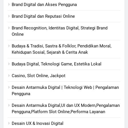
Brand Digital dan Akses Pengguna
Brand Digital dan Reputasi Online
Brand Recognition, Identitas Digital, Strategi Brand
Online
Budaya & Tradisi, Sastra & Folklor, Pendidikan Moral,
Kehidupan Sosial, Sejarah & Cerita Anak
Budaya Digital, Teknologi Game, Estetika Lokal
Casino, Slot Online, Jackpot
Desain Antarmuka Digital | Teknologi Web | Pengalaman
Pengguna
Desain Antarmuka Digital,UI dan UX Modern,Pengalaman
Pengguna,Platform Slot Online,Performa Layanan
Desain UX & Inovasi Digital