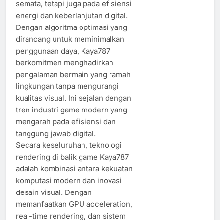
semata, tetapi juga pada efisiensi
energi dan keberlanjutan digital.
Dengan algoritma optimasi yang
dirancang untuk meminimalkan
penggunaan daya, Kaya787
berkomitmen menghadirkan
pengalaman bermain yang ramah
lingkungan tanpa mengurangi
kualitas visual. Ini sejalan dengan
tren industri game modern yang
mengarah pada efisiensi dan
tanggung jawab digital.
Secara keseluruhan, teknologi
rendering di balik game Kaya787
adalah kombinasi antara kekuatan
komputasi modern dan inovasi
desain visual. Dengan
memanfaatkan GPU acceleration,
real-time rendering, dan sistem