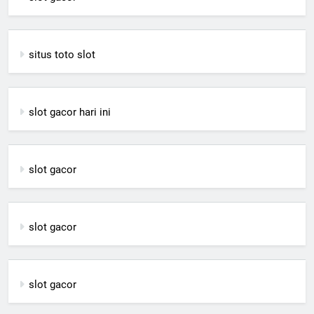
situs toto slot
slot gacor hari ini
slot gacor
slot gacor
slot gacor