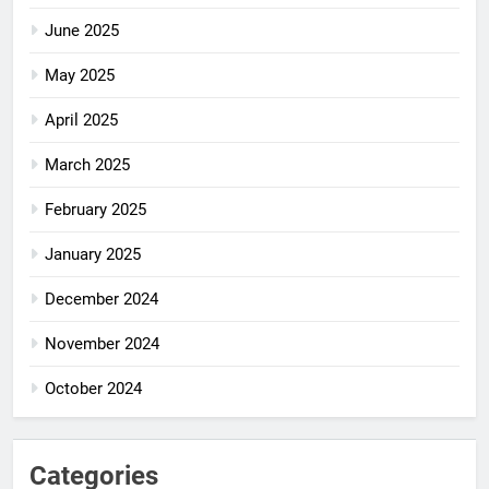
June 2025
May 2025
April 2025
March 2025
February 2025
January 2025
December 2024
November 2024
October 2024
Categories