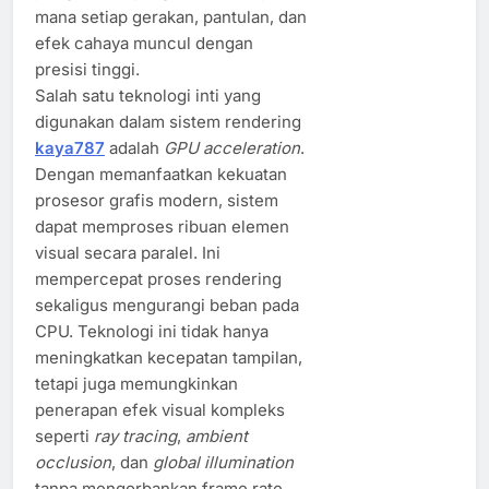
mana setiap gerakan, pantulan, dan
efek cahaya muncul dengan
presisi tinggi.
Salah satu teknologi inti yang
digunakan dalam sistem rendering
kaya787
adalah
GPU acceleration
.
Dengan memanfaatkan kekuatan
prosesor grafis modern, sistem
dapat memproses ribuan elemen
visual secara paralel. Ini
mempercepat proses rendering
sekaligus mengurangi beban pada
CPU. Teknologi ini tidak hanya
meningkatkan kecepatan tampilan,
tetapi juga memungkinkan
penerapan efek visual kompleks
seperti
ray tracing
,
ambient
occlusion
, dan
global illumination
tanpa mengorbankan frame rate.