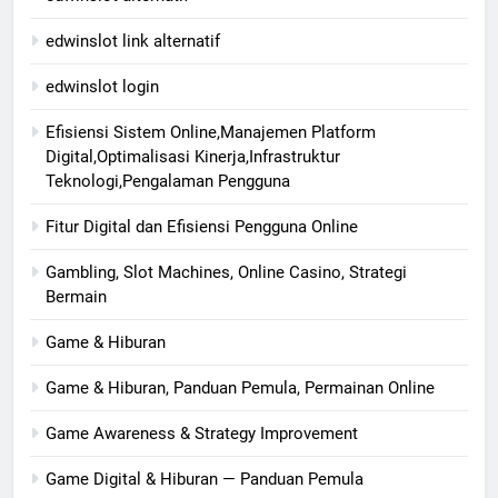
edwinslot link alternatif
edwinslot login
Efisiensi Sistem Online,Manajemen Platform
Digital,Optimalisasi Kinerja,Infrastruktur
Teknologi,Pengalaman Pengguna
Fitur Digital dan Efisiensi Pengguna Online
Gambling, Slot Machines, Online Casino, Strategi
Bermain
Game & Hiburan
Game & Hiburan, Panduan Pemula, Permainan Online
Game Awareness & Strategy Improvement
Game Digital & Hiburan — Panduan Pemula