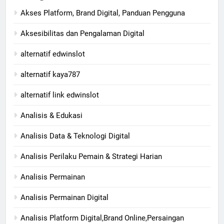
Akses Platform, Brand Digital, Panduan Pengguna
Aksesibilitas dan Pengalaman Digital
alternatif edwinslot
alternatif kaya787
alternatif link edwinslot
Analisis & Edukasi
Analisis Data & Teknologi Digital
Analisis Perilaku Pemain & Strategi Harian
Analisis Permainan
Analisis Permainan Digital
Analisis Platform Digital,Brand Online,Persaingan