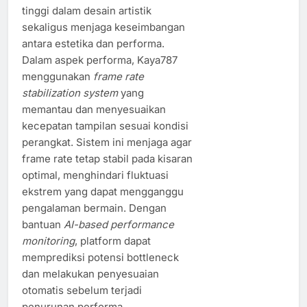
tinggi dalam desain artistik
sekaligus menjaga keseimbangan
antara estetika dan performa.
Dalam aspek performa, Kaya787
menggunakan
frame rate
stabilization system
yang
memantau dan menyesuaikan
kecepatan tampilan sesuai kondisi
perangkat. Sistem ini menjaga agar
frame rate tetap stabil pada kisaran
optimal, menghindari fluktuasi
ekstrem yang dapat mengganggu
pengalaman bermain. Dengan
bantuan
AI-based performance
monitoring
, platform dapat
memprediksi potensi bottleneck
dan melakukan penyesuaian
otomatis sebelum terjadi
penurunan performa.