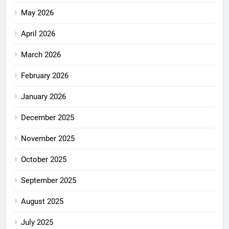
May 2026
April 2026
March 2026
February 2026
January 2026
December 2025
November 2025
October 2025
September 2025
August 2025
July 2025