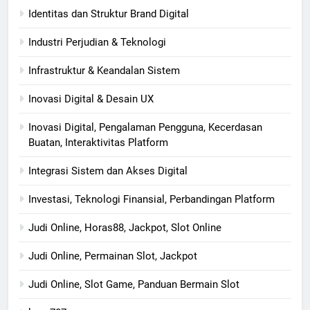
Identitas dan Struktur Brand Digital
Industri Perjudian & Teknologi
Infrastruktur & Keandalan Sistem
Inovasi Digital & Desain UX
Inovasi Digital, Pengalaman Pengguna, Kecerdasan
Buatan, Interaktivitas Platform
Integrasi Sistem dan Akses Digital
Investasi, Teknologi Finansial, Perbandingan Platform
Judi Online, Horas88, Jackpot, Slot Online
Judi Online, Permainan Slot, Jackpot
Judi Online, Slot Game, Panduan Bermain Slot