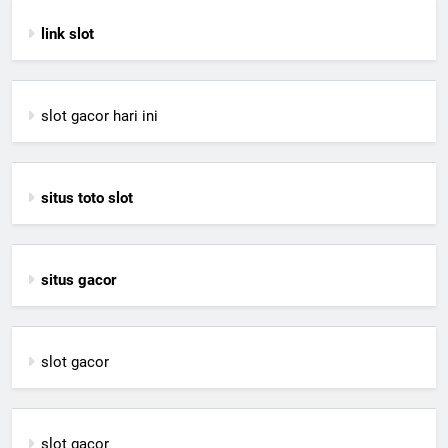
link slot
slot gacor hari ini
situs toto slot
situs gacor
slot gacor
slot gacor