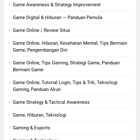
Game Awareness & Strategy Improvement
Game Digital & Hiburan — Panduan Pemula
Game Online / Review Situs
Game Online, Hiburan, Kesehatan Mental, Tips Bermain
Game, Pengembangan Diri
Game Online, Tips Gaming, Strategi Game, Panduan
Bermain Game
Game Online, Tutorial Login, Tips & Trik, Teknologi
Gaming, Panduan Akun
Game Strategy & Tactical Awareness
Game, Hiburan, Teknologi
Gaming & Esports