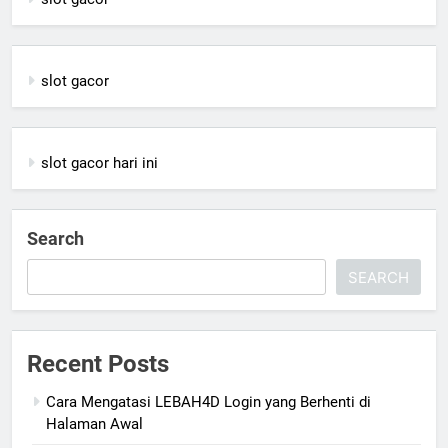
slot gacor
slot gacor hari ini
Search
SEARCH
Recent Posts
Cara Mengatasi LEBAH4D Login yang Berhenti di
Halaman Awal