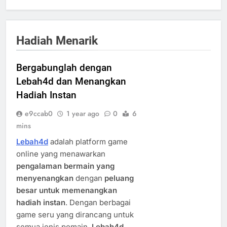
Hadiah Menarik
Bergabunglah dengan
Lebah4d dan Menangkan
Hadiah Instan
e9ccab0
1 year ago
0
6
mins
Lebah4d
adalah platform game
online yang menawarkan
pengalaman bermain yang
menyenangkan
dengan
peluang
besar untuk memenangkan
hadiah instan
. Dengan berbagai
game seru yang dirancang untuk
semua jenis pemain,
Lebah4d