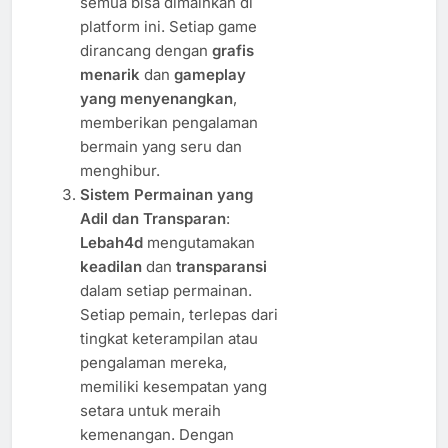
semua bisa dimainkan di
platform ini. Setiap game
dirancang dengan
grafis
menarik
dan
gameplay
yang menyenangkan
,
memberikan pengalaman
bermain yang seru dan
menghibur.
Sistem Permainan yang
Adil dan Transparan
:
Lebah4d
mengutamakan
keadilan
dan
transparansi
dalam setiap permainan.
Setiap pemain, terlepas dari
tingkat keterampilan atau
pengalaman mereka,
memiliki kesempatan yang
setara untuk meraih
kemenangan. Dengan