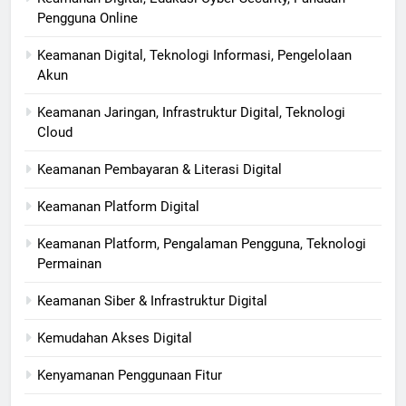
Pengguna Online
Keamanan Digital, Teknologi Informasi, Pengelolaan
Akun
Keamanan Jaringan, Infrastruktur Digital, Teknologi
Cloud
Keamanan Pembayaran & Literasi Digital
Keamanan Platform Digital
Keamanan Platform, Pengalaman Pengguna, Teknologi
Permainan
Keamanan Siber & Infrastruktur Digital
Kemudahan Akses Digital
Kenyamanan Penggunaan Fitur