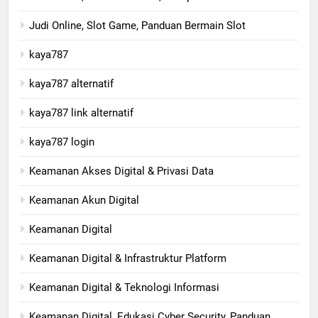
Judi Online, Slot Game, Panduan Bermain Slot
kaya787
kaya787 alternatif
kaya787 link alternatif
kaya787 login
Keamanan Akses Digital & Privasi Data
Keamanan Akun Digital
Keamanan Digital
Keamanan Digital & Infrastruktur Platform
Keamanan Digital & Teknologi Informasi
Keamanan Digital, Edukasi Cyber Security, Panduan