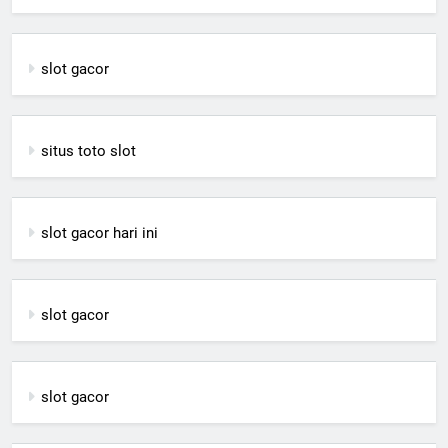
slot gacor
situs toto slot
slot gacor hari ini
slot gacor
slot gacor