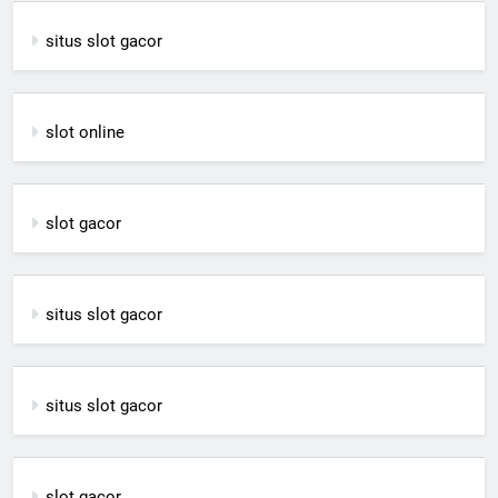
situs slot gacor
slot online
slot gacor
situs slot gacor
situs slot gacor
slot gacor