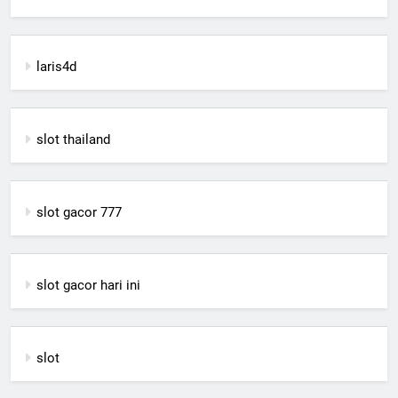
laris4d
slot thailand
slot gacor 777
slot gacor hari ini
slot