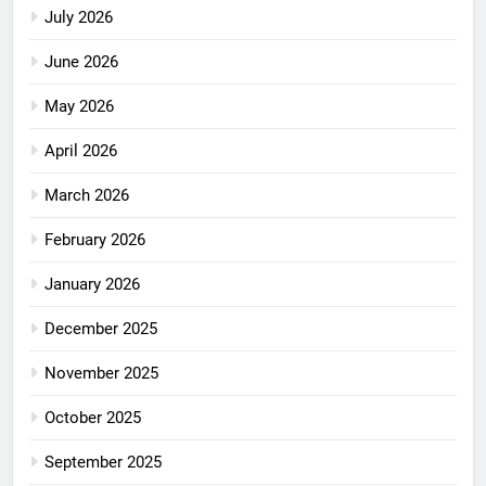
July 2026
June 2026
May 2026
April 2026
March 2026
February 2026
January 2026
December 2025
November 2025
October 2025
September 2025