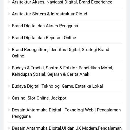
Arsitektur Akses, Navigasi Digital, Brand Experience
Arsitektur Sistem & Infrastruktur Cloud
Brand Digital dan Akses Pengguna
Brand Digital dan Reputasi Online
Brand Recognition, Identitas Digital, Strategi Brand
Online
Budaya & Tradisi, Sastra & Folklor, Pendidikan Moral,
Kehidupan Sosial, Sejarah & Cerita Anak
Budaya Digital, Teknologi Game, Estetika Lokal
Casino, Slot Online, Jackpot
Desain Antarmuka Digital | Teknologi Web | Pengalaman
Pengguna
Desain Antarmuka Digital,UI dan UX Modern,Pengalaman