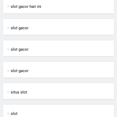
slot gacor hari ini
slot gacor
slot gacor
slot gacor
situs slot
slot