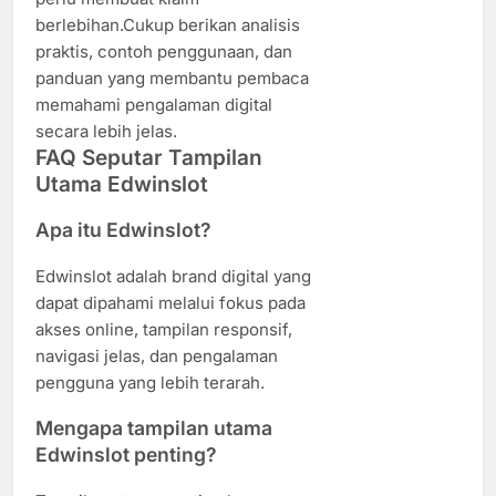
berlebihan.Cukup berikan analisis
praktis, contoh penggunaan, dan
panduan yang membantu pembaca
memahami pengalaman digital
secara lebih jelas.
FAQ Seputar Tampilan
Utama Edwinslot
Apa itu Edwinslot?
Edwinslot adalah brand digital yang
dapat dipahami melalui fokus pada
akses online, tampilan responsif,
navigasi jelas, dan pengalaman
pengguna yang lebih terarah.
Mengapa tampilan utama
Edwinslot penting?