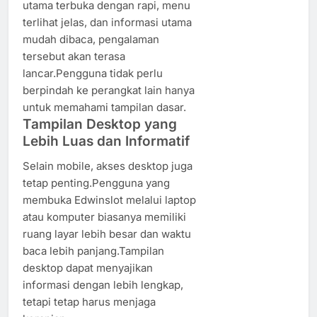
utama terbuka dengan rapi, menu
terlihat jelas, dan informasi utama
mudah dibaca, pengalaman
tersebut akan terasa
lancar.Pengguna tidak perlu
berpindah ke perangkat lain hanya
untuk memahami tampilan dasar.
Tampilan Desktop yang
Lebih Luas dan Informatif
Selain mobile, akses desktop juga
tetap penting.Pengguna yang
membuka Edwinslot melalui laptop
atau komputer biasanya memiliki
ruang layar lebih besar dan waktu
baca lebih panjang.Tampilan
desktop dapat menyajikan
informasi dengan lebih lengkap,
tetapi tetap harus menjaga