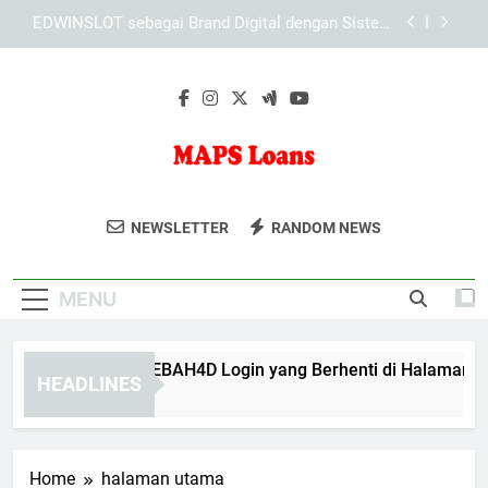
Skip
LEBAH4D sebagai Brand Digital dengan Sistem
to
yang Terstruktur dan Konsisten
content
KAYA787 sebagai Brand Digital dengan Sistem
yang Terstruktur dan Mudah Dipahami
Cara Mengatasi LEBAH4D Login yang Berhenti di
Halaman Awal
EDWINSLOT sebagai Brand Digital dengan Sistem
yang Terstruktur
MAPS Loans
MAPS Loans Menyediakan Layanan
LEBAH4D sebagai Brand Digital dengan Sistem
NEWSLETTER
RANDOM NEWS
yang Terstruktur dan Konsisten
Pinjaman Cepat Dengan Proses Mudah
KAYA787 sebagai Brand Digital dengan Sistem
Dan Bunga Rendah.
yang Terstruktur dan Mudah Dipahami
MENU
ra Mengatasi LEBAH4D Login yang Berhenti di Halaman Awal
HEADLINES
Weeks Ago
Home
halaman utama