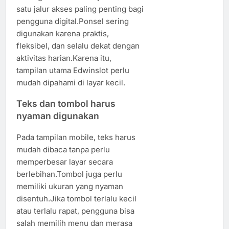
satu jalur akses paling penting bagi
pengguna digital.Ponsel sering
digunakan karena praktis,
fleksibel, dan selalu dekat dengan
aktivitas harian.Karena itu,
tampilan utama Edwinslot perlu
mudah dipahami di layar kecil.
Teks dan tombol harus
nyaman digunakan
Pada tampilan mobile, teks harus
mudah dibaca tanpa perlu
memperbesar layar secara
berlebihan.Tombol juga perlu
memiliki ukuran yang nyaman
disentuh.Jika tombol terlalu kecil
atau terlalu rapat, pengguna bisa
salah memilih menu dan merasa