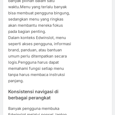
banyak pilihan dalam satu
waktu.Menu yang terlalu banyak
bisa membuat pengguna bingung,
sedangkan menu yang ringkas
akan membantu mereka fokus
pada bagian penting.
Dalam konteks Edwinslot, menu
seperti akses pengguna, informasi
brand, panduan, atau bantuan
umum perlu ditempatkan secara
logis.Pengguna harus dapat
memahami fungsi setiap menu
tanpa harus membaca instruksi
panjang.
Konsistensi navigasi di
berbagai perangkat
Banyak pengguna membuka
Edwinslot melalui ponsel, laptop,