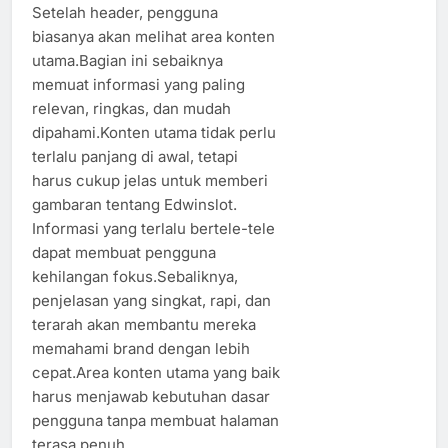
Setelah header, pengguna
biasanya akan melihat area konten
utama.Bagian ini sebaiknya
memuat informasi yang paling
relevan, ringkas, dan mudah
dipahami.Konten utama tidak perlu
terlalu panjang di awal, tetapi
harus cukup jelas untuk memberi
gambaran tentang Edwinslot.
Informasi yang terlalu bertele-tele
dapat membuat pengguna
kehilangan fokus.Sebaliknya,
penjelasan yang singkat, rapi, dan
terarah akan membantu mereka
memahami brand dengan lebih
cepat.Area konten utama yang baik
harus menjawab kebutuhan dasar
pengguna tanpa membuat halaman
terasa penuh.