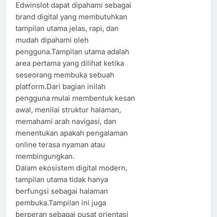
Edwinslot dapat dipahami sebagai
brand digital yang membutuhkan
tampilan utama jelas, rapi, dan
mudah dipahami oleh
pengguna.Tampilan utama adalah
area pertama yang dilihat ketika
seseorang membuka sebuah
platform.Dari bagian inilah
pengguna mulai membentuk kesan
awal, menilai struktur halaman,
memahami arah navigasi, dan
menentukan apakah pengalaman
online terasa nyaman atau
membingungkan.
Dalam ekosistem digital modern,
tampilan utama tidak hanya
berfungsi sebagai halaman
pembuka.Tampilan ini juga
berperan sebagai pusat orientasi