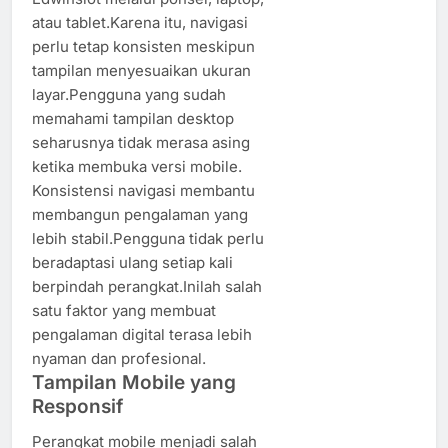
atau tablet.Karena itu, navigasi
perlu tetap konsisten meskipun
tampilan menyesuaikan ukuran
layar.Pengguna yang sudah
memahami tampilan desktop
seharusnya tidak merasa asing
ketika membuka versi mobile.
Konsistensi navigasi membantu
membangun pengalaman yang
lebih stabil.Pengguna tidak perlu
beradaptasi ulang setiap kali
berpindah perangkat.Inilah salah
satu faktor yang membuat
pengalaman digital terasa lebih
nyaman dan profesional.
Tampilan Mobile yang
Responsif
Perangkat mobile menjadi salah