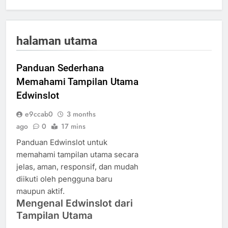
halaman utama
Panduan Sederhana
Memahami Tampilan Utama
Edwinslot
e9ccab0
3 months
ago
0
17 mins
Panduan Edwinslot untuk
memahami tampilan utama secara
jelas, aman, responsif, dan mudah
diikuti oleh pengguna baru
maupun aktif.
Mengenal Edwinslot dari
Tampilan Utama