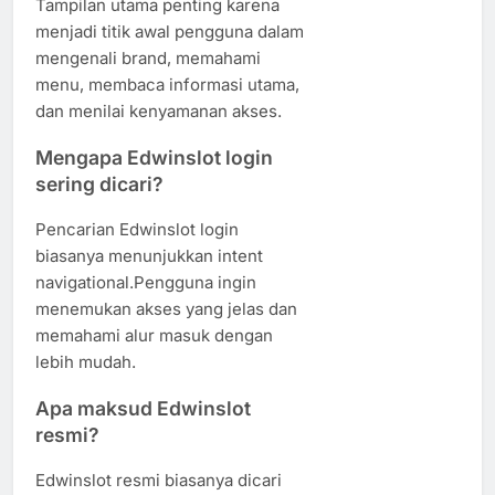
Tampilan utama penting karena
menjadi titik awal pengguna dalam
mengenali brand, memahami
menu, membaca informasi utama,
dan menilai kenyamanan akses.
Mengapa Edwinslot login
sering dicari?
Pencarian Edwinslot login
biasanya menunjukkan intent
navigational.Pengguna ingin
menemukan akses yang jelas dan
memahami alur masuk dengan
lebih mudah.
Apa maksud Edwinslot
resmi?
Edwinslot resmi biasanya dicari