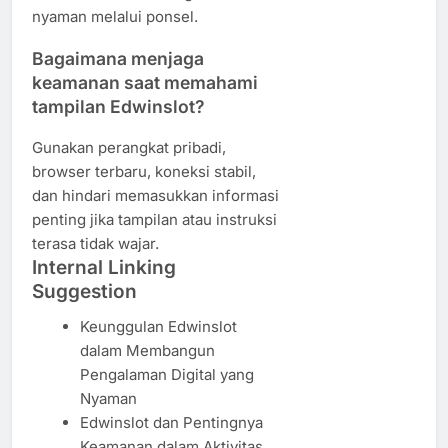
nyaman melalui ponsel.
Bagaimana menjaga
keamanan saat memahami
tampilan Edwinslot?
Gunakan perangkat pribadi,
browser terbaru, koneksi stabil,
dan hindari memasukkan informasi
penting jika tampilan atau instruksi
terasa tidak wajar.
Internal Linking
Suggestion
Keunggulan Edwinslot
dalam Membangun
Pengalaman Digital yang
Nyaman
Edwinslot dan Pentingnya
Keamanan dalam Aktivitas