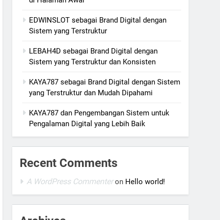
di Halaman Awal
EDWINSLOT sebagai Brand Digital dengan
Sistem yang Terstruktur
LEBAH4D sebagai Brand Digital dengan
Sistem yang Terstruktur dan Konsisten
KAYA787 sebagai Brand Digital dengan Sistem
yang Terstruktur dan Mudah Dipahami
KAYA787 dan Pengembangan Sistem untuk
Pengalaman Digital yang Lebih Baik
Recent Comments
A WordPress Commenter
on
Hello world!