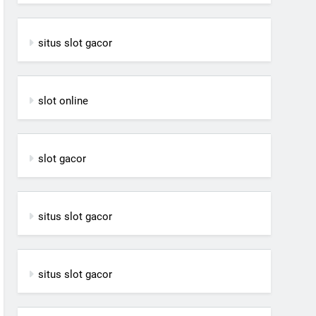
situs slot gacor
slot online
slot gacor
situs slot gacor
situs slot gacor