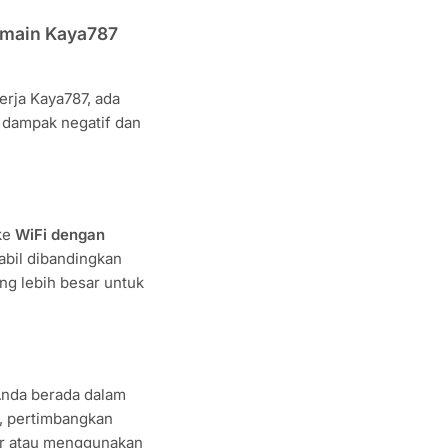
rmain Kaya787
erja Kaya787, ada
 dampak negatif dan
ke
WiFi dengan
tabil dibandingkan
ng lebih besar untuk
Anda berada dalam
h, pertimbangkan
er atau menggunakan