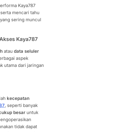
 performa Kaya787
 serta mencari tahu
 yang sering muncul
 Akses Kaya787
ah
atau
data seluler
erbagai aspek
 utama dari jaringan
alah
kecepatan
87
, seperti banyak
cukup besar
untuk
mengoperasikan
unakan tidak dapat