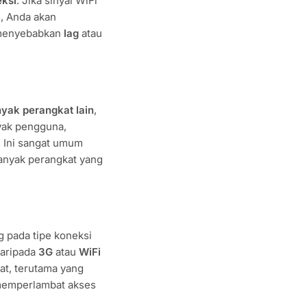
eksi
. Jika sinyal WiFi
s, Anda akan
a menyebabkan
lag
atau
yak perangkat lain
,
yak pengguna,
. Ini sangat umum
banyak perangkat yang
g pada tipe koneksi
daripada
3G
atau
WiFi
bat, terutama yang
 memperlambat akses