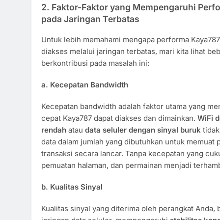
2.
Faktor-Faktor yang Mempengaruhi Perf
pada Jaringan Terbatas
Untuk lebih memahami mengapa performa Kaya787 
diakses melalui jaringan terbatas, mari kita lihat b
berkontribusi pada masalah ini:
a.
Kecepatan Bandwidth
Kecepatan bandwidth adalah faktor utama yang m
cepat Kaya787 dapat diakses dan dimainkan.
WiFi 
rendah
atau
data seluler dengan sinyal buruk
tidak
data dalam jumlah yang dibutuhkan untuk memuat 
transaksi secara lancar. Tanpa kecepatan yang cuku
pemuatan halaman, dan permainan menjadi terhamb
b.
Kualitas Sinyal
Kualitas sinyal yang diterima oleh perangkat Anda, b