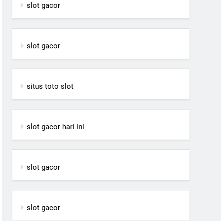
slot gacor
slot gacor
situs toto slot
slot gacor hari ini
slot gacor
slot gacor