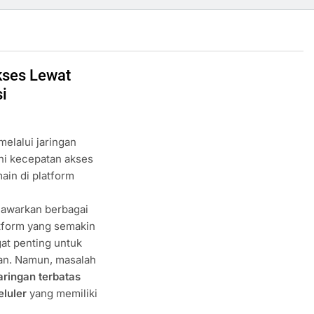
kses Lewat
i
elalui jaringan
hi kecepatan akses
in di platform
nawarkan berbagai
tform yang semakin
gat penting untuk
n. Namun, masalah
aringan terbatas
eluler
yang memiliki