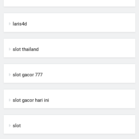
laris4d
slot thailand
slot gacor 777
slot gacor hari ini
slot