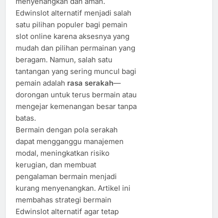
menyenangkan dan aman.
Edwinslot alternatif menjadi salah
satu pilihan populer bagi pemain
slot online karena aksesnya yang
mudah dan pilihan permainan yang
beragam. Namun, salah satu
tantangan yang sering muncul bagi
pemain adalah
rasa serakah
—
dorongan untuk terus bermain atau
mengejar kemenangan besar tanpa
batas.
Bermain dengan pola serakah
dapat mengganggu manajemen
modal, meningkatkan risiko
kerugian, dan membuat
pengalaman bermain menjadi
kurang menyenangkan. Artikel ini
membahas strategi bermain
Edwinslot alternatif agar tetap