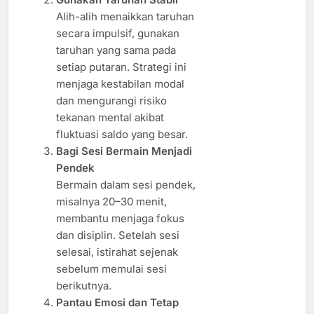
Alih-alih menaikkan taruhan
secara impulsif, gunakan
taruhan yang sama pada
setiap putaran. Strategi ini
menjaga kestabilan modal
dan mengurangi risiko
tekanan mental akibat
fluktuasi saldo yang besar.
Bagi Sesi Bermain Menjadi
Pendek
Bermain dalam sesi pendek,
misalnya 20–30 menit,
membantu menjaga fokus
dan disiplin. Setelah sesi
selesai, istirahat sejenak
sebelum memulai sesi
berikutnya.
Pantau Emosi dan Tetap