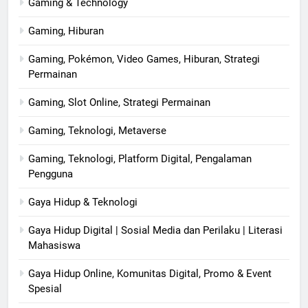
Gaming & Technology
Gaming, Hiburan
Gaming, Pokémon, Video Games, Hiburan, Strategi
Permainan
Gaming, Slot Online, Strategi Permainan
Gaming, Teknologi, Metaverse
Gaming, Teknologi, Platform Digital, Pengalaman
Pengguna
Gaya Hidup & Teknologi
Gaya Hidup Digital | Sosial Media dan Perilaku | Literasi
Mahasiswa
Gaya Hidup Online, Komunitas Digital, Promo & Event
Spesial