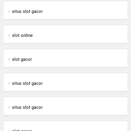
situs slot gacor
slot online
slot gacor
situs slot gacor
situs slot gacor