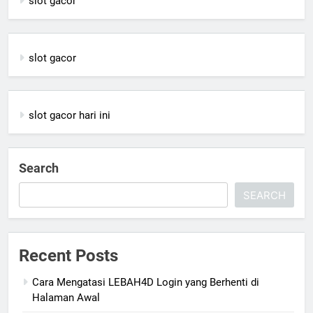
slot gacor
slot gacor
slot gacor hari ini
Search
SEARCH
Recent Posts
Cara Mengatasi LEBAH4D Login yang Berhenti di
Halaman Awal