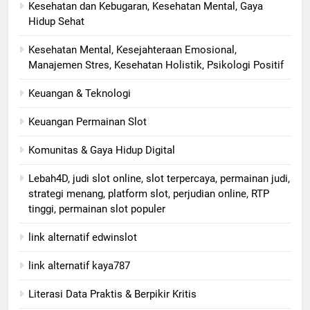
Kesehatan dan Kebugaran, Kesehatan Mental, Gaya
Hidup Sehat
Kesehatan Mental, Kesejahteraan Emosional,
Manajemen Stres, Kesehatan Holistik, Psikologi Positif
Keuangan & Teknologi
Keuangan Permainan Slot
Komunitas & Gaya Hidup Digital
Lebah4D, judi slot online, slot terpercaya, permainan judi,
strategi menang, platform slot, perjudian online, RTP
tinggi, permainan slot populer
link alternatif edwinslot
link alternatif kaya787
Literasi Data Praktis & Berpikir Kritis