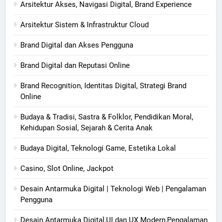
Arsitektur Akses, Navigasi Digital, Brand Experience
Arsitektur Sistem & Infrastruktur Cloud
Brand Digital dan Akses Pengguna
Brand Digital dan Reputasi Online
Brand Recognition, Identitas Digital, Strategi Brand
Online
Budaya & Tradisi, Sastra & Folklor, Pendidikan Moral,
Kehidupan Sosial, Sejarah & Cerita Anak
Budaya Digital, Teknologi Game, Estetika Lokal
Casino, Slot Online, Jackpot
Desain Antarmuka Digital | Teknologi Web | Pengalaman
Pengguna
Desain Antarmuka Digital,UI dan UX Modern,Pengalaman