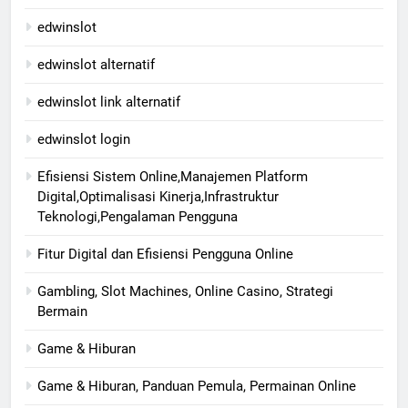
edwinslot
edwinslot alternatif
edwinslot link alternatif
edwinslot login
Efisiensi Sistem Online,Manajemen Platform
Digital,Optimalisasi Kinerja,Infrastruktur
Teknologi,Pengalaman Pengguna
Fitur Digital dan Efisiensi Pengguna Online
Gambling, Slot Machines, Online Casino, Strategi
Bermain
Game & Hiburan
Game & Hiburan, Panduan Pemula, Permainan Online