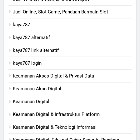
Judi Online, Slot Game, Panduan Bermain Slot
kaya787
kaya787 alternatif
kaya787 link alternatif
kaya787 login
Keamanan Akses Digital & Privasi Data
Keamanan Akun Digital
Keamanan Digital
Keamanan Digital & Infrastruktur Platform
Keamanan Digital & Teknologi Informasi
Keamanan Digital, Edukasi Cyber Security, Panduan