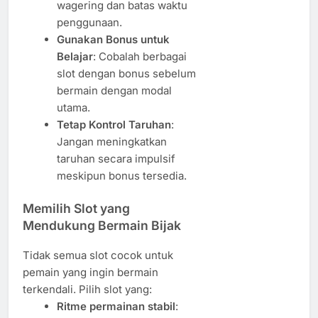
wagering dan batas waktu
penggunaan.
Gunakan Bonus untuk
Belajar
: Cobalah berbagai
slot dengan bonus sebelum
bermain dengan modal
utama.
Tetap Kontrol Taruhan
:
Jangan meningkatkan
taruhan secara impulsif
meskipun bonus tersedia.
Memilih Slot yang
Mendukung Bermain Bijak
Tidak semua slot cocok untuk
pemain yang ingin bermain
terkendali. Pilih slot yang:
Ritme permainan stabil
: