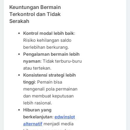
Keuntungan Bermain
Terkontrol dan Tidak
Serakah
Kontrol modal lebih baik
:
Risiko kehilangan saldo
berlebihan berkurang.
Pengalaman bermain lebih
nyaman
: Tidak terburu-buru
atau tertekan.
Konsistensi strategi lebih
tinggi
: Pemain bisa
mengenali pola permainan
dan membuat keputusan
lebih rasional.
Hiburan yang
berkelanjutan
:
edwinslot
alternatif
menjadi media