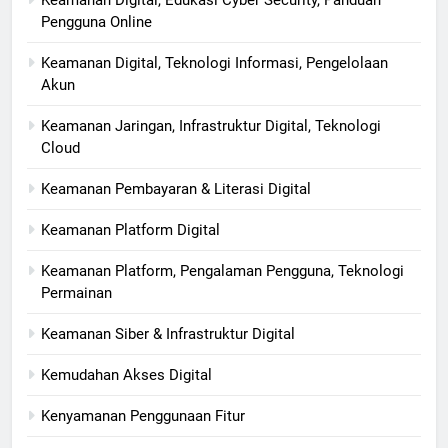
Pengguna Online
Keamanan Digital, Teknologi Informasi, Pengelolaan
Akun
Keamanan Jaringan, Infrastruktur Digital, Teknologi
Cloud
Keamanan Pembayaran & Literasi Digital
Keamanan Platform Digital
Keamanan Platform, Pengalaman Pengguna, Teknologi
Permainan
Keamanan Siber & Infrastruktur Digital
Kemudahan Akses Digital
Kenyamanan Penggunaan Fitur