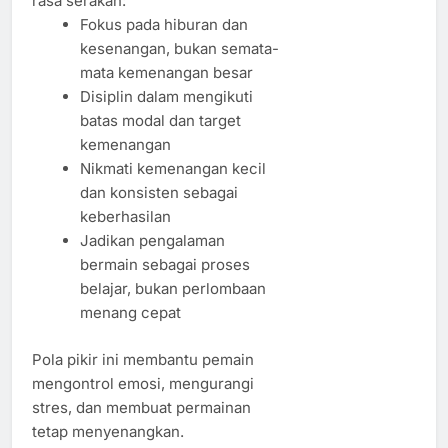
rasa serakah:
Fokus pada hiburan dan
kesenangan, bukan semata-
mata kemenangan besar
Disiplin dalam mengikuti
batas modal dan target
kemenangan
Nikmati kemenangan kecil
dan konsisten sebagai
keberhasilan
Jadikan pengalaman
bermain sebagai proses
belajar, bukan perlombaan
menang cepat
Pola pikir ini membantu pemain
mengontrol emosi, mengurangi
stres, dan membuat permainan
tetap menyenangkan.