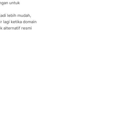
angan untuk
jadi lebih mudah,
r lagi ketika domain
 alternatif resmi