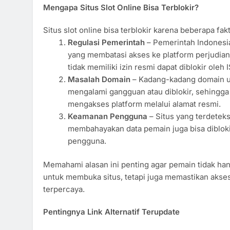
Mengapa Situs Slot Online Bisa Terblokir?
Situs slot online bisa terblokir karena beberapa fakt
Regulasi Pemerintah
– Pemerintah Indonesia
yang membatasi akses ke platform perjudian 
tidak memiliki izin resmi dapat diblokir oleh I
Masalah Domain
– Kadang-kadang domain u
mengalami gangguan atau diblokir, sehingga
mengakses platform melalui alamat resmi.
Keamanan Pengguna
– Situs yang terdeteks
membahayakan data pemain juga bisa diblok
pengguna.
Memahami alasan ini penting agar pemain tidak ha
untuk membuka situs, tetapi juga memastikan akse
terpercaya.
Pentingnya Link Alternatif Terupdate