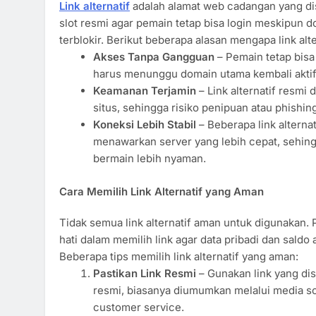
Link alternatif
adalah alamat web cadangan yang dis
slot resmi agar pemain tetap bisa login meskipun 
terblokir. Berikut beberapa alasan mengapa link alte
Akses Tanpa Gangguan
– Pemain tetap bisa
harus menunggu domain utama kembali aktif
Keamanan Terjamin
– Link alternatif resmi 
situs, sehingga risiko penipuan atau phishing
Koneksi Lebih Stabil
– Beberapa link alterna
menawarkan server yang lebih cepat, sehin
bermain lebih nyaman.
Cara Memilih Link Alternatif yang Aman
Tidak semua link alternatif aman untuk digunakan. 
hati dalam memilih link agar data pribadi dan saldo 
Beberapa tips memilih link alternatif yang aman:
Pastikan Link Resmi
– Gunakan link yang dis
resmi, biasanya diumumkan melalui media so
customer service.