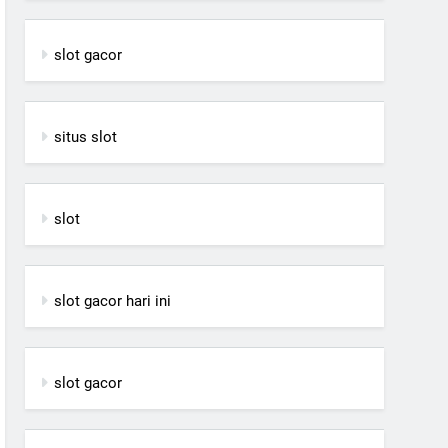
slot gacor
situs slot
slot
slot gacor hari ini
slot gacor