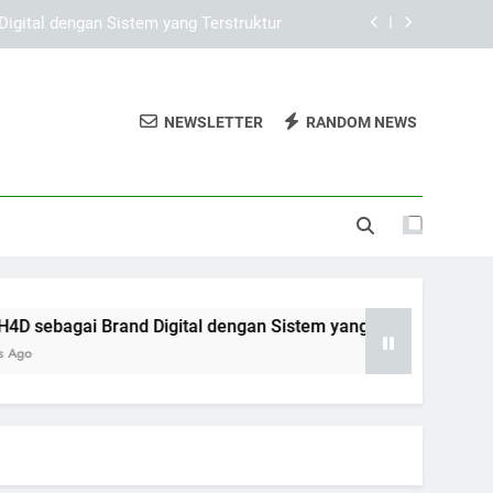
gital dengan Sistem yang Terstruktur
Sistem yang Terstruktur dan Konsisten
 yang Terstruktur dan Mudah Dipahami
NEWSLETTER
RANDOM NEWS
Login yang Berhenti di Halaman Awal
ah Dan Bunga Rendah.
gital dengan Sistem yang Terstruktur
Sistem yang Terstruktur dan Konsisten
 yang Terstruktur dan Mudah Dipahami
rand Digital dengan Sistem yang Terstruktur dan Konsisten