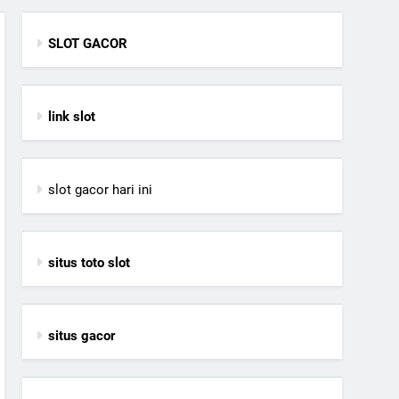
SLOT GACOR
link slot
slot gacor hari ini
situs toto slot
situs gacor