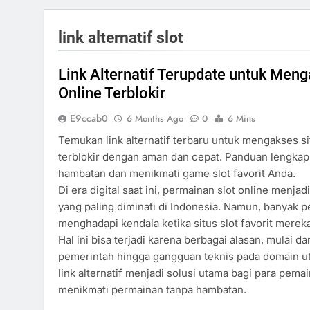
link alternatif slot
Link Alternatif Terupdate untuk Meng
Online Terblokir
E9ccab0
6 Months Ago
0
6 Mins
Temukan link alternatif terbaru untuk mengakses sit
terblokir dengan aman dan cepat. Panduan lengkap 
hambatan dan menikmati game slot favorit Anda.
Di era digital saat ini, permainan slot online menjad
yang paling diminati di Indonesia. Namun, banyak 
menghadapi kendala ketika situs slot favorit mereka 
Hal ini bisa terjadi karena berbagai alasan, mulai da
pemerintah hingga gangguan teknis pada domain uta
link alternatif menjadi solusi utama bagi para pemai
menikmati permainan tanpa hambatan.