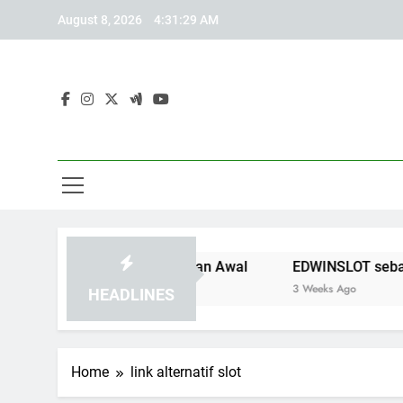
Skip
August 8, 2026
4:31:30 AM
to
content
MA
MAPS Loan
Berhenti di Halaman Awal
EDWINSLOT sebagai Brand Dig
3 Weeks Ago
HEADLINES
Home
link alternatif slot