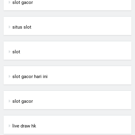
slot gacor
situs slot
slot
slot gacor hari ini
slot gacor
live draw hk