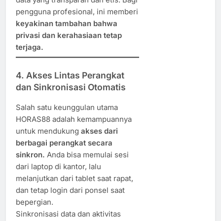
pengguna profesional, ini memberi
keyakinan tambahan bahwa
privasi dan kerahasiaan tetap
terjaga.
4. Akses Lintas Perangkat
dan Sinkronisasi Otomatis
Salah satu keunggulan utama
HORAS88 adalah kemampuannya
untuk mendukung
akses dari
berbagai perangkat secara
sinkron.
Anda bisa memulai sesi
dari laptop di kantor, lalu
melanjutkan dari tablet saat rapat,
dan tetap login dari ponsel saat
bepergian.
Sinkronisasi data dan aktivitas