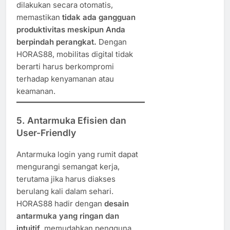
dilakukan secara otomatis,
memastikan
tidak ada gangguan
produktivitas meskipun Anda
berpindah perangkat.
Dengan
HORAS88, mobilitas digital tidak
berarti harus berkompromi
terhadap kenyamanan atau
keamanan.
5. Antarmuka Efisien dan
User-Friendly
Antarmuka login yang rumit dapat
mengurangi semangat kerja,
terutama jika harus diakses
berulang kali dalam sehari.
HORAS88 hadir dengan
desain
antarmuka yang ringan dan
intuitif
, memudahkan pengguna