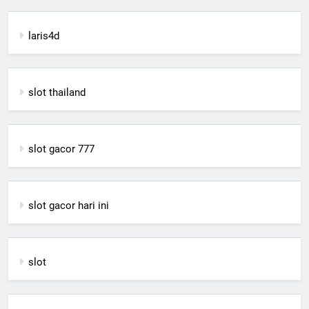
laris4d
slot thailand
slot gacor 777
slot gacor hari ini
slot