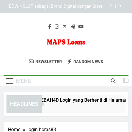
Skip
LEBAH4D sebagai Brand Digital dengan Sistem
to
yang Terstruktur dan Konsisten
content
KAYA787 sebagai Brand Digital dengan Sistem
yang Terstruktur dan Mudah Dipahami
Cara Mengatasi LEBAH4D Login yang Berhenti di
Halaman Awal
EDWINSLOT sebagai Brand Digital dengan Sistem
yang Terstruktur
MAPS Loans
MAPS Loans Menyediakan Layanan
LEBAH4D sebagai Brand Digital dengan Sistem
NEWSLETTER
RANDOM NEWS
yang Terstruktur dan Konsisten
Pinjaman Cepat Dengan Proses Mudah
KAYA787 sebagai Brand Digital dengan Sistem
Dan Bunga Rendah.
yang Terstruktur dan Mudah Dipahami
MENU
ra Mengatasi LEBAH4D Login yang Berhenti di Halaman Awal
HEADLINES
Weeks Ago
Home
login horas88