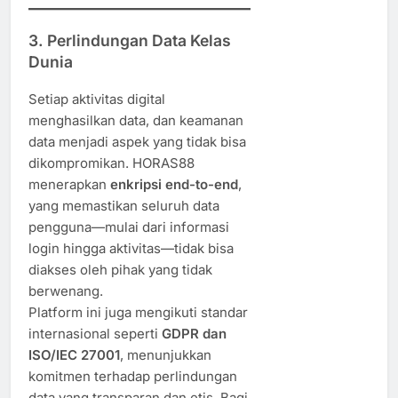
3. Perlindungan Data Kelas
Dunia
Setiap aktivitas digital
menghasilkan data, dan keamanan
data menjadi aspek yang tidak bisa
dikompromikan. HORAS88
menerapkan
enkripsi end-to-end
,
yang memastikan seluruh data
pengguna—mulai dari informasi
login hingga aktivitas—tidak bisa
diakses oleh pihak yang tidak
berwenang.
Platform ini juga mengikuti standar
internasional seperti
GDPR dan
ISO/IEC 27001
, menunjukkan
komitmen terhadap perlindungan
data yang transparan dan etis. Bagi