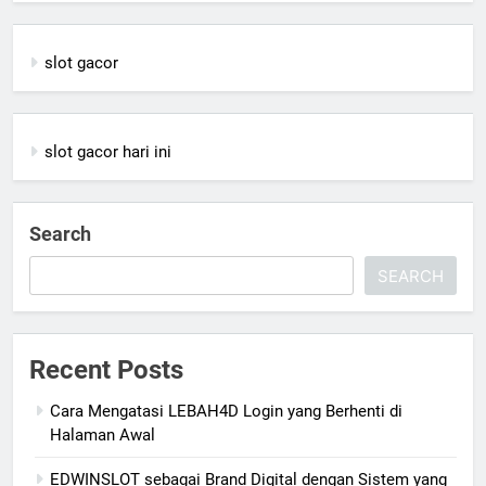
slot gacor
slot gacor hari ini
Search
SEARCH
Recent Posts
Cara Mengatasi LEBAH4D Login yang Berhenti di
Halaman Awal
EDWINSLOT sebagai Brand Digital dengan Sistem yang