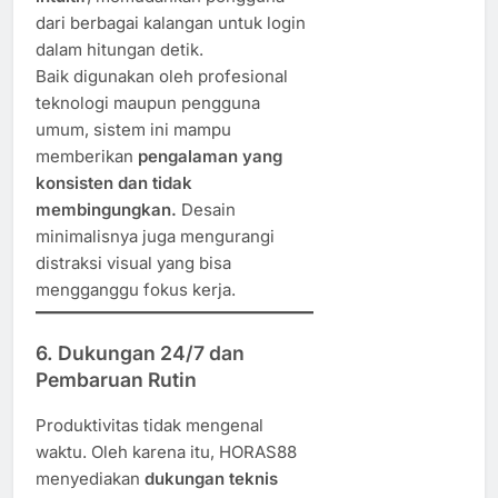
dari berbagai kalangan untuk login
dalam hitungan detik.
Baik digunakan oleh profesional
teknologi maupun pengguna
umum, sistem ini mampu
memberikan
pengalaman yang
konsisten dan tidak
membingungkan.
Desain
minimalisnya juga mengurangi
distraksi visual yang bisa
mengganggu fokus kerja.
6. Dukungan 24/7 dan
Pembaruan Rutin
Produktivitas tidak mengenal
waktu. Oleh karena itu, HORAS88
menyediakan
dukungan teknis