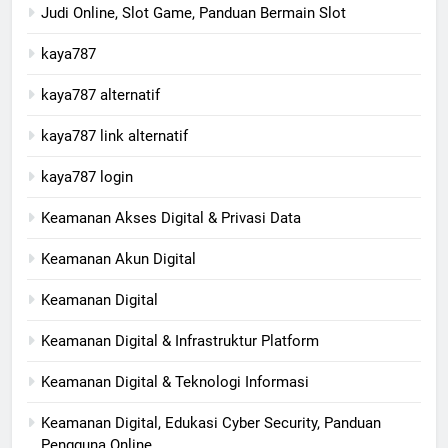
Judi Online, Slot Game, Panduan Bermain Slot
kaya787
kaya787 alternatif
kaya787 link alternatif
kaya787 login
Keamanan Akses Digital & Privasi Data
Keamanan Akun Digital
Keamanan Digital
Keamanan Digital & Infrastruktur Platform
Keamanan Digital & Teknologi Informasi
Keamanan Digital, Edukasi Cyber Security, Panduan
Pengguna Online