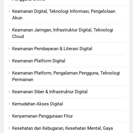
Keamanan Digital, Teknologi Informasi, Pengelolaan
Akun
Keamanan Jaringan, Infrastruktur Digital, Teknologi
Cloud
Keamanan Pembayaran & Literasi Digital
Keamanan Platform Digital
Keamanan Platform, Pengalaman Pengguna, Teknologi
Permainan
Keamanan Siber & Infrastruktur Digital
Kemudahan Akses Digital
Kenyamanan Penggunaan Fitur
Kesehatan dan Kebugaran, Kesehatan Mental, Gaya