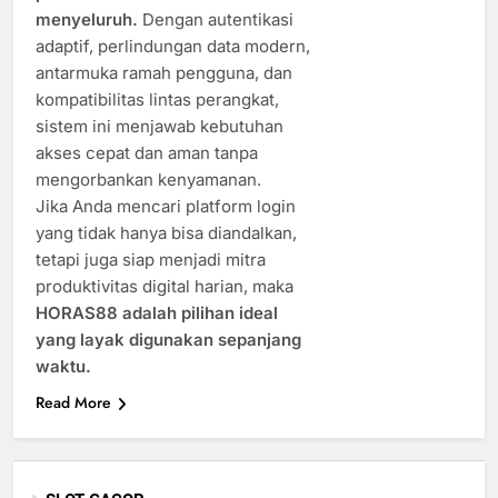
menyeluruh.
Dengan autentikasi
adaptif, perlindungan data modern,
antarmuka ramah pengguna, dan
kompatibilitas lintas perangkat,
sistem ini menjawab kebutuhan
akses cepat dan aman tanpa
mengorbankan kenyamanan.
Jika Anda mencari platform login
yang tidak hanya bisa diandalkan,
tetapi juga siap menjadi mitra
produktivitas digital harian, maka
HORAS88 adalah pilihan ideal
yang layak digunakan sepanjang
waktu.
Read More