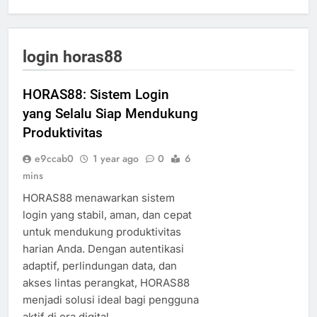
login horas88
HORAS88: Sistem Login
yang Selalu Siap Mendukung
Produktivitas
e9ccab0
1 year ago
0
6
mins
HORAS88 menawarkan sistem
login yang stabil, aman, dan cepat
untuk mendukung produktivitas
harian Anda. Dengan autentikasi
adaptif, perlindungan data, dan
akses lintas perangkat, HORAS88
menjadi solusi ideal bagi pengguna
aktif di era digital.