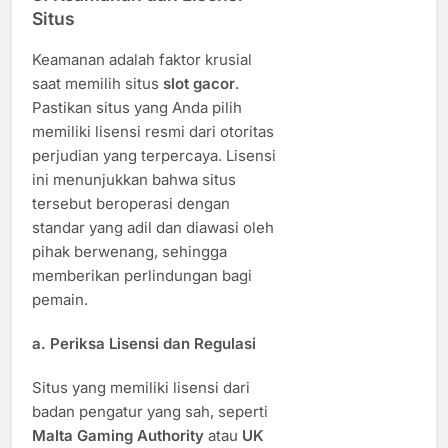
Situs
Keamanan adalah faktor krusial
saat memilih situs
slot gacor
.
Pastikan situs yang Anda pilih
memiliki lisensi resmi dari otoritas
perjudian yang terpercaya. Lisensi
ini menunjukkan bahwa situs
tersebut beroperasi dengan
standar yang adil dan diawasi oleh
pihak berwenang, sehingga
memberikan perlindungan bagi
pemain.
a.
Periksa Lisensi dan Regulasi
Situs yang memiliki lisensi dari
badan pengatur yang sah, seperti
Malta Gaming Authority
atau
UK