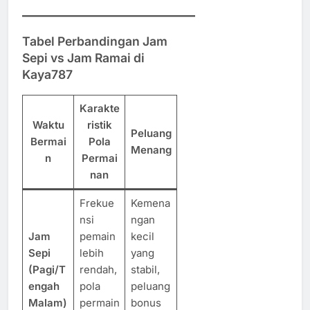
Tabel Perbandingan Jam
Sepi vs Jam Ramai di
Kaya787
Karakte
Waktu
ristik
Peluang
Bermai
Pola
Menang
n
Permai
nan
Frekue
Kemena
nsi
ngan
Jam
pemain
kecil
Sepi
lebih
yang
(Pagi/T
rendah,
stabil,
engah
pola
peluang
Malam)
permain
bonus