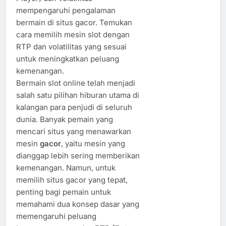
mempengaruhi pengalaman
bermain di situs gacor. Temukan
cara memilih mesin slot dengan
RTP dan volatilitas yang sesuai
untuk meningkatkan peluang
kemenangan.
Bermain slot online telah menjadi
salah satu pilihan hiburan utama di
kalangan para penjudi di seluruh
dunia. Banyak pemain yang
mencari situs yang menawarkan
mesin
gacor
, yaitu mesin yang
dianggap lebih sering memberikan
kemenangan. Namun, untuk
memilih situs gacor yang tepat,
penting bagi pemain untuk
memahami dua konsep dasar yang
memengaruhi peluang