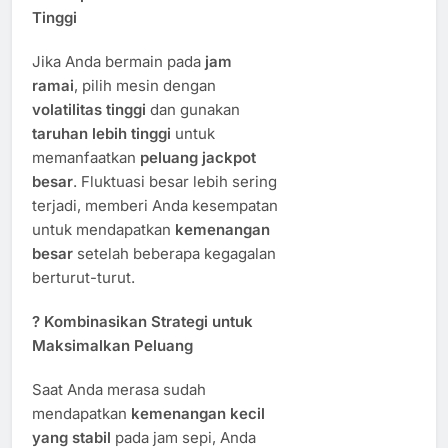
Tinggi
Jika Anda bermain pada
jam
ramai
, pilih mesin dengan
volatilitas tinggi
dan gunakan
taruhan lebih tinggi
untuk
memanfaatkan
peluang jackpot
besar
. Fluktuasi besar lebih sering
terjadi, memberi Anda kesempatan
untuk mendapatkan
kemenangan
besar
setelah beberapa kegagalan
berturut-turut.
?
Kombinasikan Strategi untuk
Maksimalkan Peluang
Saat Anda merasa sudah
mendapatkan
kemenangan kecil
yang stabil
pada jam sepi, Anda