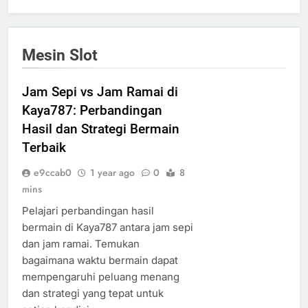
Mesin Slot
Jam Sepi vs Jam Ramai di
Kaya787: Perbandingan
Hasil dan Strategi Bermain
Terbaik
e9ccab0
1 year ago
0
8
mins
Pelajari perbandingan hasil
bermain di Kaya787 antara jam sepi
dan jam ramai. Temukan
bagaimana waktu bermain dapat
mempengaruhi peluang menang
dan strategi yang tepat untuk