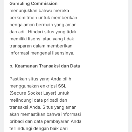
Gambling Commission
,
menunjukkan bahwa mereka
berkomitmen untuk memberikan
pengalaman bermain yang aman
dan adil. Hindari situs yang tidak
memiliki lisensi atau yang tidak
transparan dalam memberikan
informasi mengenai lisensinya.
b.
Keamanan Transaksi dan Data
Pastikan situs yang Anda pilih
menggunakan enkripsi
SSL
(Secure Socket Layer) untuk
melindungi data pribadi dan
transaksi Anda. Situs yang aman
akan memastikan bahwa informasi
pribadi dan data pembayaran Anda
terlindungi dengan baik dari