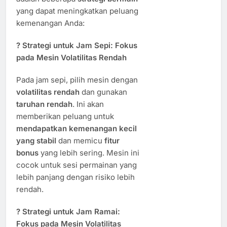
yang dapat meningkatkan peluang
kemenangan Anda:
?
Strategi untuk Jam Sepi: Fokus
pada Mesin Volatilitas Rendah
Pada jam sepi, pilih mesin dengan
volatilitas rendah
dan gunakan
taruhan rendah
. Ini akan
memberikan peluang untuk
mendapatkan kemenangan kecil
yang stabil
dan memicu
fitur
bonus
yang lebih sering. Mesin ini
cocok untuk sesi permainan yang
lebih panjang dengan risiko lebih
rendah.
?
Strategi untuk Jam Ramai:
Fokus pada Mesin Volatilitas