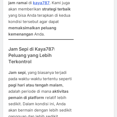
jam ramai
di
kaya787
. Kami juga
akan memberikan
strategi terbaik
yang bisa Anda terapkan di kedua
kondisi tersebut agar dapat
memaksimalkan peluang
kemenangan
Anda.
Jam Sepi di Kaya787:
Peluang yang Lebih
Terkontrol
Jam sepi
, yang biasanya terjadi
pada waktu-waktu tertentu seperti
pagi hari atau tengah malam
,
adalah periode di mana
aktivitas
pemain di platform
relatif lebih
sedikit. Dalam kondisi ini, Anda
akan bermain dengan lebih sedikit
gangguan dan lebih sedikit