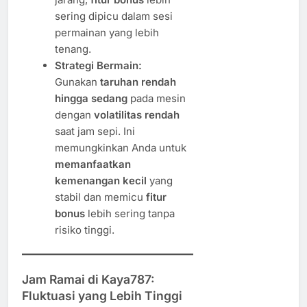
sering dipicu dalam sesi
permainan yang lebih
tenang.
Strategi Bermain:
Gunakan
taruhan rendah
hingga sedang
pada mesin
dengan
volatilitas rendah
saat jam sepi. Ini
memungkinkan Anda untuk
memanfaatkan
kemenangan kecil
yang
stabil dan memicu
fitur
bonus
lebih sering tanpa
risiko tinggi.
Jam Ramai di Kaya787:
Fluktuasi yang Lebih Tinggi