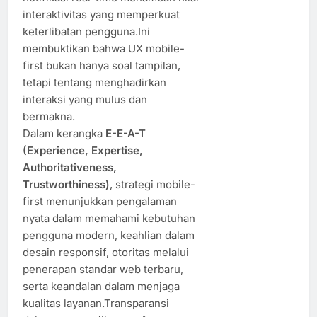
interaktivitas yang memperkuat
keterlibatan pengguna.Ini
membuktikan bahwa UX mobile-
first bukan hanya soal tampilan,
tetapi tentang menghadirkan
interaksi yang mulus dan
bermakna.
Dalam kerangka
E-E-A-T
(Experience, Expertise,
Authoritativeness,
Trustworthiness)
, strategi mobile-
first menunjukkan pengalaman
nyata dalam memahami kebutuhan
pengguna modern, keahlian dalam
desain responsif, otoritas melalui
penerapan standar web terbaru,
serta keandalan dalam menjaga
kualitas layanan.Transparansi