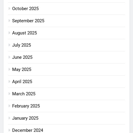
October 2025
September 2025
August 2025
July 2025
June 2025
May 2025
April 2025
March 2025
February 2025
January 2025
December 2024