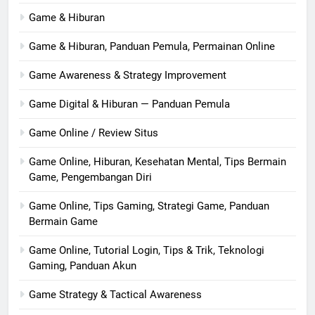
Game & Hiburan
Game & Hiburan, Panduan Pemula, Permainan Online
Game Awareness & Strategy Improvement
Game Digital & Hiburan — Panduan Pemula
Game Online / Review Situs
Game Online, Hiburan, Kesehatan Mental, Tips Bermain
Game, Pengembangan Diri
Game Online, Tips Gaming, Strategi Game, Panduan
Bermain Game
Game Online, Tutorial Login, Tips & Trik, Teknologi
Gaming, Panduan Akun
Game Strategy & Tactical Awareness