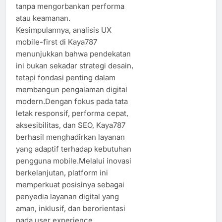
tanpa mengorbankan performa
atau keamanan.
Kesimpulannya, analisis UX
mobile-first di Kaya787
menunjukkan bahwa pendekatan
ini bukan sekadar strategi desain,
tetapi fondasi penting dalam
membangun pengalaman digital
modern.Dengan fokus pada tata
letak responsif, performa cepat,
aksesibilitas, dan SEO, Kaya787
berhasil menghadirkan layanan
yang adaptif terhadap kebutuhan
pengguna mobile.Melalui inovasi
berkelanjutan, platform ini
memperkuat posisinya sebagai
penyedia layanan digital yang
aman, inklusif, dan berorientasi
pada user experience.