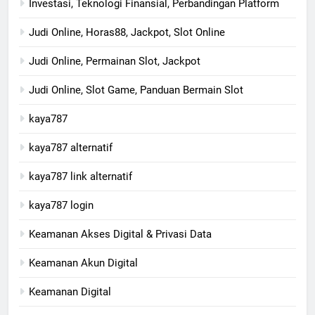
Investasi, Teknologi Finansial, Perbandingan Platform
Judi Online, Horas88, Jackpot, Slot Online
Judi Online, Permainan Slot, Jackpot
Judi Online, Slot Game, Panduan Bermain Slot
kaya787
kaya787 alternatif
kaya787 link alternatif
kaya787 login
Keamanan Akses Digital & Privasi Data
Keamanan Akun Digital
Keamanan Digital