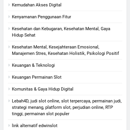
Kemudahan Akses Digital
Kenyamanan Penggunaan Fitur
Kesehatan dan Kebugaran, Kesehatan Mental, Gaya
Hidup Sehat
Kesehatan Mental, Kesejahteraan Emosional,
Manajemen Stres, Kesehatan Holistik, Psikologi Positif
Keuangan & Teknologi
Keuangan Permainan Slot
Komunitas & Gaya Hidup Digital
Lebah4D, judi slot online, slot terpercaya, permainan judi,
strategi menang, platform slot, perjudian online, RTP
tinggi, permainan slot populer
link alternatif edwinslot