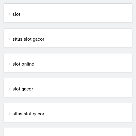
slot
situs slot gacor
slot online
slot gacor
situs slot gacor