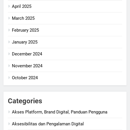
April 2025
March 2025
February 2025
January 2025
December 2024
November 2024
October 2024
Categories
Akses Platform, Brand Digital, Panduan Pengguna
Aksesibilitas dan Pengalaman Digital