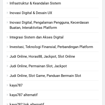
Infrastruktur & Keandalan Sistem
Inovasi Digital & Desain UX
Inovasi Digital, Pengalaman Pengguna, Kecerdasan
Buatan, Interaktivitas Platform
Integrasi Sistem dan Akses Digital
Investasi, Teknologi Finansial, Perbandingan Platform
Judi Online, Horas88, Jackpot, Slot Online
Judi Online, Permainan Slot, Jackpot
Judi Online, Slot Game, Panduan Bermain Slot
kaya787
kaya787 alternatif
kaya787 link alternatif