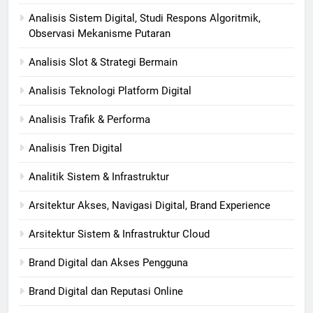
Analisis Sistem Digital, Studi Respons Algoritmik,
Observasi Mekanisme Putaran
Analisis Slot & Strategi Bermain
Analisis Teknologi Platform Digital
Analisis Trafik & Performa
Analisis Tren Digital
Analitik Sistem & Infrastruktur
Arsitektur Akses, Navigasi Digital, Brand Experience
Arsitektur Sistem & Infrastruktur Cloud
Brand Digital dan Akses Pengguna
Brand Digital dan Reputasi Online