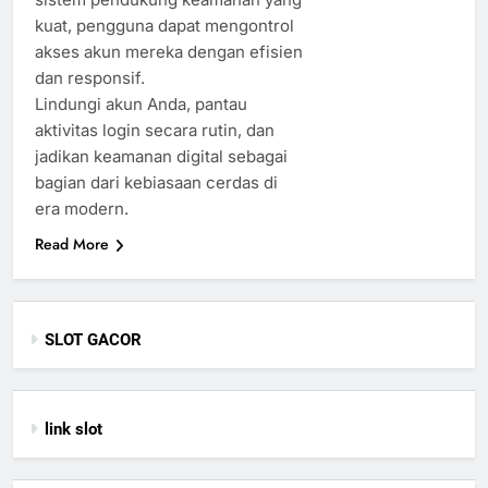
kuat, pengguna dapat mengontrol
akses akun mereka dengan efisien
dan responsif.
Lindungi akun Anda, pantau
aktivitas login secara rutin, dan
jadikan keamanan digital sebagai
bagian dari kebiasaan cerdas di
era modern.
Read More
SLOT GACOR
link slot