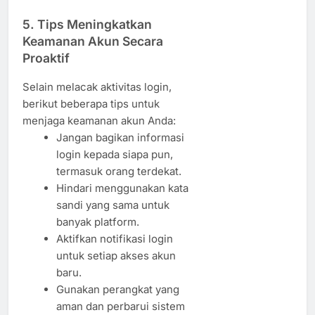
5.
Tips Meningkatkan
Keamanan Akun Secara
Proaktif
Selain melacak aktivitas login,
berikut beberapa tips untuk
menjaga keamanan akun Anda:
Jangan bagikan informasi
login kepada siapa pun,
termasuk orang terdekat.
Hindari menggunakan kata
sandi yang sama untuk
banyak platform.
Aktifkan notifikasi login
untuk setiap akses akun
baru.
Gunakan perangkat yang
aman dan perbarui sistem