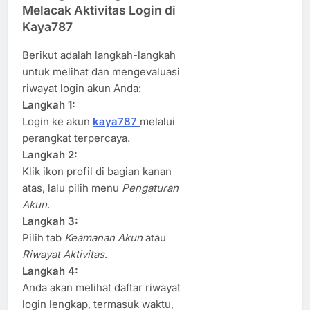
Melacak Aktivitas Login di
Kaya787
Berikut adalah langkah-langkah
untuk melihat dan mengevaluasi
riwayat login akun Anda:
Langkah 1:
Login ke akun
kaya787
melalui
perangkat terpercaya.
Langkah 2:
Klik ikon profil di bagian kanan
atas, lalu pilih menu
Pengaturan
Akun
.
Langkah 3:
Pilih tab
Keamanan Akun
atau
Riwayat Aktivitas
.
Langkah 4:
Anda akan melihat daftar riwayat
login lengkap, termasuk waktu,