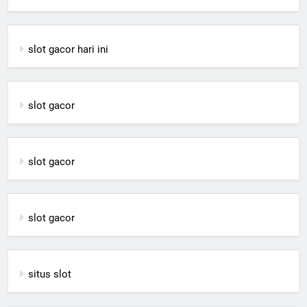
slot gacor hari ini
slot gacor
slot gacor
slot gacor
situs slot