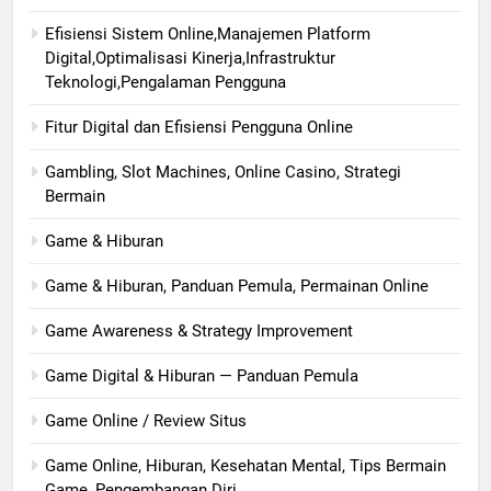
Efisiensi Sistem Online,Manajemen Platform
Digital,Optimalisasi Kinerja,Infrastruktur
Teknologi,Pengalaman Pengguna
Fitur Digital dan Efisiensi Pengguna Online
Gambling, Slot Machines, Online Casino, Strategi
Bermain
Game & Hiburan
Game & Hiburan, Panduan Pemula, Permainan Online
Game Awareness & Strategy Improvement
Game Digital & Hiburan — Panduan Pemula
Game Online / Review Situs
Game Online, Hiburan, Kesehatan Mental, Tips Bermain
Game, Pengembangan Diri