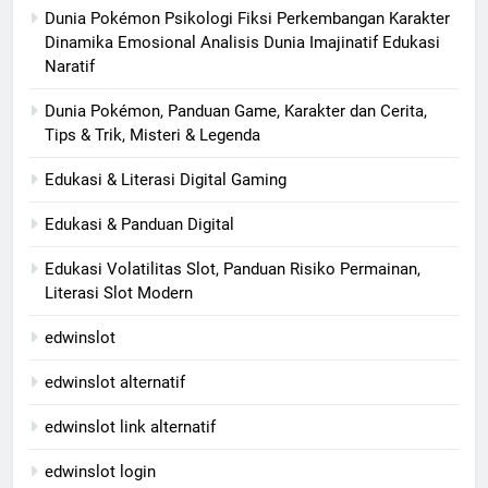
Dunia Pokémon Psikologi Fiksi Perkembangan Karakter
Dinamika Emosional Analisis Dunia Imajinatif Edukasi
Naratif
Dunia Pokémon, Panduan Game, Karakter dan Cerita,
Tips & Trik, Misteri & Legenda
Edukasi & Literasi Digital Gaming
Edukasi & Panduan Digital
Edukasi Volatilitas Slot, Panduan Risiko Permainan,
Literasi Slot Modern
edwinslot
edwinslot alternatif
edwinslot link alternatif
edwinslot login