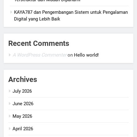
KAYA787 dan Pengembangan Sistem untuk Pengalaman
Digital yang Lebih Baik
Recent Comments
A WordPress Commenter
on
Hello world!
Archives
July 2026
June 2026
May 2026
April 2026