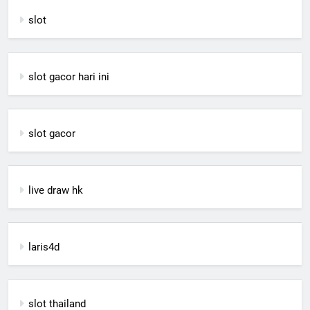
slot
slot gacor hari ini
slot gacor
live draw hk
laris4d
slot thailand