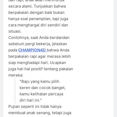
secara alami. Tunjukkan bahwa
berpakaian dengan baik bukan
hanya soal penampilan, tapi juga
cara menghargai diri sendiri dan
situasi.
Contohnya, saat Anda berdandan
sebelum pergi bekerja, jelaskan
pada
CHAMPION4D
bahwa Anda
berpakaian rapi agar merasa lebih
siap menghadapi hari. Ucapkan
juga hal-hal positif tentang pakaian
mereka:
“Baju yang kamu pilih
keren dan cocok banget,
kamu kelihatan percaya
diri hari ini.”
Pujian seperti ini tidak hanya
membuat anak senang, tetapi juga