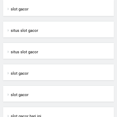
slot gacor
situs slot gacor
situs slot gacor
slot gacor
slot gacor
slot gacor hari ini