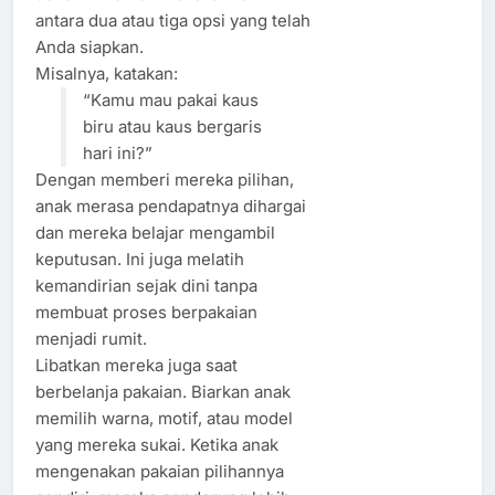
antara dua atau tiga opsi yang telah
Anda siapkan.
Misalnya, katakan:
“Kamu mau pakai kaus
biru atau kaus bergaris
hari ini?”
Dengan memberi mereka pilihan,
anak merasa pendapatnya dihargai
dan mereka belajar mengambil
keputusan. Ini juga melatih
kemandirian sejak dini tanpa
membuat proses berpakaian
menjadi rumit.
Libatkan mereka juga saat
berbelanja pakaian. Biarkan anak
memilih warna, motif, atau model
yang mereka sukai. Ketika anak
mengenakan pakaian pilihannya