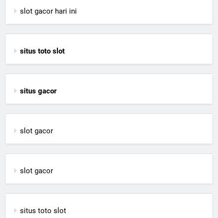
slot gacor hari ini
situs toto slot
situs gacor
slot gacor
slot gacor
situs toto slot