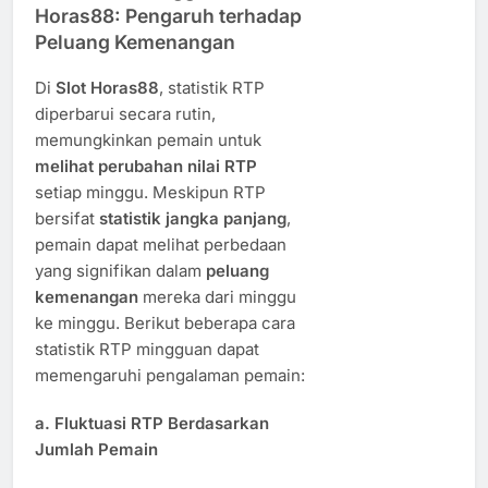
Horas88: Pengaruh terhadap
Peluang Kemenangan
Di
Slot Horas88
, statistik RTP
diperbarui secara rutin,
memungkinkan pemain untuk
melihat perubahan nilai RTP
setiap minggu. Meskipun RTP
bersifat
statistik jangka panjang
,
pemain dapat melihat perbedaan
yang signifikan dalam
peluang
kemenangan
mereka dari minggu
ke minggu. Berikut beberapa cara
statistik RTP mingguan dapat
memengaruhi pengalaman pemain:
a. Fluktuasi RTP Berdasarkan
Jumlah Pemain