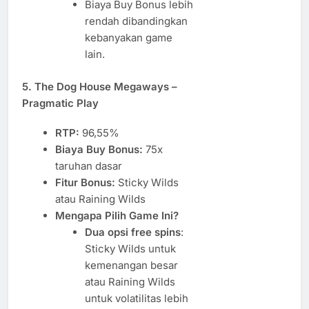
Biaya Buy Bonus lebih
rendah dibandingkan
kebanyakan game
lain.
5. The Dog House Megaways –
Pragmatic Play
RTP:
96,55%
Biaya Buy Bonus:
75x
taruhan dasar
Fitur Bonus:
Sticky Wilds
atau Raining Wilds
Mengapa Pilih Game Ini?
Dua opsi free spins
:
Sticky Wilds untuk
kemenangan besar
atau Raining Wilds
untuk volatilitas lebih