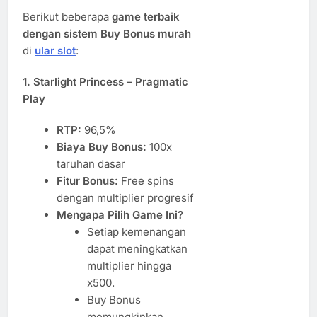
Berikut beberapa
game terbaik
dengan sistem Buy Bonus murah
di
ular slot
:
1. Starlight Princess – Pragmatic
Play
RTP:
96,5%
Biaya Buy Bonus:
100x
taruhan dasar
Fitur Bonus:
Free spins
dengan multiplier progresif
Mengapa Pilih Game Ini?
Setiap kemenangan
dapat meningkatkan
multiplier hingga
x500.
Buy Bonus
memungkinkan