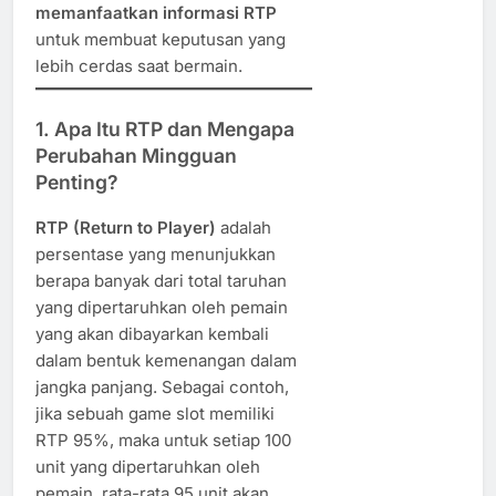
memanfaatkan informasi RTP
untuk membuat keputusan yang
lebih cerdas saat bermain.
1.
Apa Itu RTP dan Mengapa
Perubahan Mingguan
Penting?
RTP (Return to Player)
adalah
persentase yang menunjukkan
berapa banyak dari total taruhan
yang dipertaruhkan oleh pemain
yang akan dibayarkan kembali
dalam bentuk kemenangan dalam
jangka panjang. Sebagai contoh,
jika sebuah game slot memiliki
RTP 95%, maka untuk setiap 100
unit yang dipertaruhkan oleh
pemain, rata-rata 95 unit akan