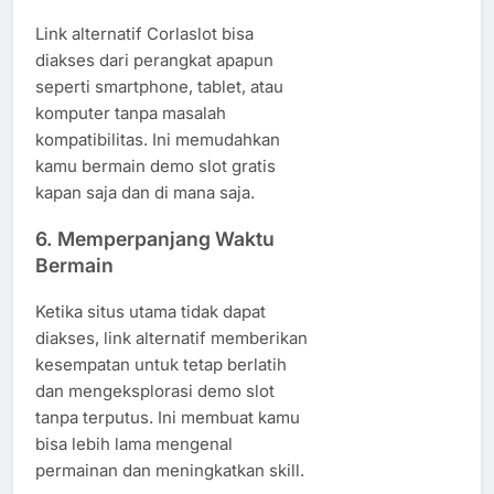
Link alternatif Corlaslot bisa
diakses dari perangkat apapun
seperti smartphone, tablet, atau
komputer tanpa masalah
kompatibilitas. Ini memudahkan
kamu bermain demo slot gratis
kapan saja dan di mana saja.
6. Memperpanjang Waktu
Bermain
Ketika situs utama tidak dapat
diakses, link alternatif memberikan
kesempatan untuk tetap berlatih
dan mengeksplorasi demo slot
tanpa terputus. Ini membuat kamu
bisa lebih lama mengenal
permainan dan meningkatkan skill.