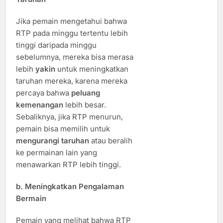
Jika pemain mengetahui bahwa
RTP pada minggu tertentu lebih
tinggi daripada minggu
sebelumnya, mereka bisa merasa
lebih
yakin
untuk meningkatkan
taruhan mereka, karena mereka
percaya bahwa
peluang
kemenangan
lebih besar.
Sebaliknya, jika RTP menurun,
pemain bisa memilih untuk
mengurangi taruhan
atau beralih
ke permainan lain yang
menawarkan RTP lebih tinggi.
b. Meningkatkan Pengalaman
Bermain
Pemain yang melihat bahwa RTP