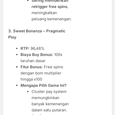
Sering memberikan
retrigger free spins
,
meningkatkan
peluang kemenangan.
3. Sweet Bonanza – Pragmatic
Play
RTP:
96,48%
Biaya Buy Bonus:
100x
taruhan dasar
Fitur Bonus:
Free spins
dengan bom multiplier
hingga x100
Mengapa Pilih Game Ini?
Cluster pay system
memungkinkan
banyak kemenangan
dalam satu putaran.