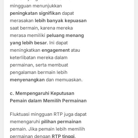
mingguan menunjukkan
peningkatan signifikan
dapat
merasakan
lebih banyak kepuasan
saat bermain, karena mereka
merasa memiliki
peluang menang
yang lebih besar
. Ini dapat
meningkatkan
engagement
atau
keterlibatan mereka dalam
permainan, serta membuat
pengalaman bermain lebih
menyenangkan
dan memuaskan.
c. Mempengaruhi Keputusan
Pemain dalam Memilih Permainan
Fluktuasi mingguan RTP juga dapat
memengaruhi
pilihan permainan
pemain. Jika pemain lebih memilih
permainan dengan
RTP tinggi
,