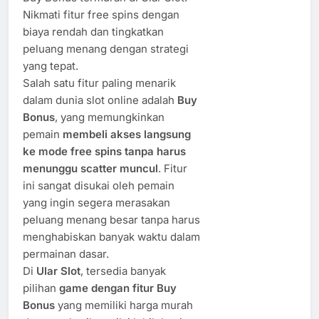
Nikmati fitur free spins dengan
biaya rendah dan tingkatkan
peluang menang dengan strategi
yang tepat.
Salah satu fitur paling menarik
dalam dunia slot online adalah
Buy
Bonus
, yang memungkinkan
pemain
membeli akses langsung
ke mode free spins tanpa harus
menunggu scatter muncul
. Fitur
ini sangat disukai oleh pemain
yang ingin segera merasakan
peluang menang besar tanpa harus
menghabiskan banyak waktu dalam
permainan dasar.
Di
Ular Slot
, tersedia banyak
pilihan
game dengan fitur Buy
Bonus
yang memiliki harga murah