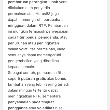
pembaruan perangkat lunak
yang
dilakukan oleh penyedia
permainan atau Horas88 juga
dapat memengaruhi
perubahan
mingguan dalam RTP
. Pembaruan
ini mungkin termasuk penyesuaian
pada
fitur bonus
,
pengganda
, atau
penurunan atau peningkatan
dalam volatilitas permainan, yang
semuanya dapat memengaruhi
pengembalian yang diberikan
kepada pemain.
Sebagai contoh, pembaruan fitur
seperti
putaran gratis
atau
bonus
tambahan
yang lebih sering terjadi
dalam minggu tertentu dapat
meningkatkan RTP, sementara
penyesuaian pada tingkat
pengganda
atau
volatilitas
bisa