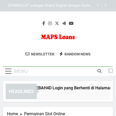
Skip
LEBAH4D sebagai Brand Digital dengan Sistem
to
yang Terstruktur dan Konsisten
content
KAYA787 sebagai Brand Digital dengan Sistem
yang Terstruktur dan Mudah Dipahami
Cara Mengatasi LEBAH4D Login yang Berhenti di
Halaman Awal
EDWINSLOT sebagai Brand Digital dengan Sistem
yang Terstruktur
MAPS Loans
MAPS Loans Menyediakan Layanan
LEBAH4D sebagai Brand Digital dengan Sistem
NEWSLETTER
RANDOM NEWS
yang Terstruktur dan Konsisten
Pinjaman Cepat Dengan Proses Mudah
KAYA787 sebagai Brand Digital dengan Sistem
Dan Bunga Rendah.
yang Terstruktur dan Mudah Dipahami
MENU
ra Mengatasi LEBAH4D Login yang Berhenti di Halaman Awal
HEADLINES
Weeks Ago
Home
Permainan Slot Online