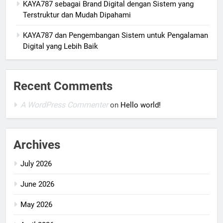
KAYA787 sebagai Brand Digital dengan Sistem yang
Terstruktur dan Mudah Dipahami
KAYA787 dan Pengembangan Sistem untuk Pengalaman
Digital yang Lebih Baik
Recent Comments
A WordPress Commenter
on
Hello world!
Archives
July 2026
June 2026
May 2026