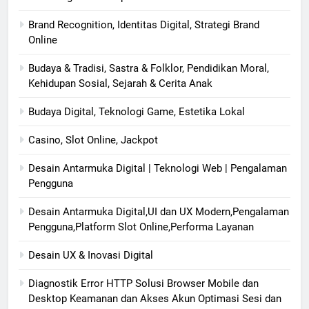
Brand Recognition, Identitas Digital, Strategi Brand
Online
Budaya & Tradisi, Sastra & Folklor, Pendidikan Moral,
Kehidupan Sosial, Sejarah & Cerita Anak
Budaya Digital, Teknologi Game, Estetika Lokal
Casino, Slot Online, Jackpot
Desain Antarmuka Digital | Teknologi Web | Pengalaman
Pengguna
Desain Antarmuka Digital,UI dan UX Modern,Pengalaman
Pengguna,Platform Slot Online,Performa Layanan
Desain UX & Inovasi Digital
Diagnostik Error HTTP Solusi Browser Mobile dan
Desktop Keamanan dan Akses Akun Optimasi Sesi dan