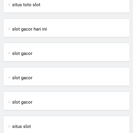
situs toto slot
slot gacor hari ini
slot gacor
slot gacor
slot gacor
situs slot