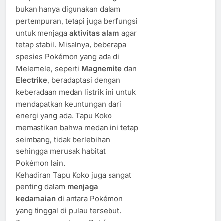
bukan hanya digunakan dalam
pertempuran, tetapi juga berfungsi
untuk menjaga
aktivitas alam
agar
tetap stabil. Misalnya, beberapa
spesies Pokémon yang ada di
Melemele, seperti
Magnemite
dan
Electrike
, beradaptasi dengan
keberadaan medan listrik ini untuk
mendapatkan keuntungan dari
energi yang ada. Tapu Koko
memastikan bahwa medan ini tetap
seimbang, tidak berlebihan
sehingga merusak habitat
Pokémon lain.
Kehadiran Tapu Koko juga sangat
penting dalam
menjaga
kedamaian
di antara Pokémon
yang tinggal di pulau tersebut.