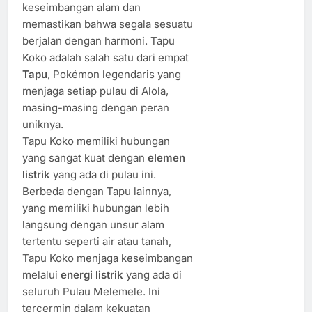
keseimbangan alam dan
memastikan bahwa segala sesuatu
berjalan dengan harmoni. Tapu
Koko adalah salah satu dari empat
Tapu
, Pokémon legendaris yang
menjaga setiap pulau di Alola,
masing-masing dengan peran
uniknya.
Tapu Koko memiliki hubungan
yang sangat kuat dengan
elemen
listrik
yang ada di pulau ini.
Berbeda dengan Tapu lainnya,
yang memiliki hubungan lebih
langsung dengan unsur alam
tertentu seperti air atau tanah,
Tapu Koko menjaga keseimbangan
melalui
energi listrik
yang ada di
seluruh Pulau Melemele. Ini
tercermin dalam kekuatan