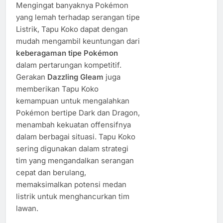
Mengingat banyaknya Pokémon
yang lemah terhadap serangan tipe
Listrik, Tapu Koko dapat dengan
mudah mengambil keuntungan dari
keberagaman tipe Pokémon
dalam pertarungan kompetitif.
Gerakan
Dazzling Gleam
juga
memberikan Tapu Koko
kemampuan untuk mengalahkan
Pokémon bertipe Dark dan Dragon,
menambah kekuatan offensifnya
dalam berbagai situasi. Tapu Koko
sering digunakan dalam strategi
tim yang mengandalkan serangan
cepat dan berulang,
memaksimalkan potensi medan
listrik untuk menghancurkan tim
lawan.