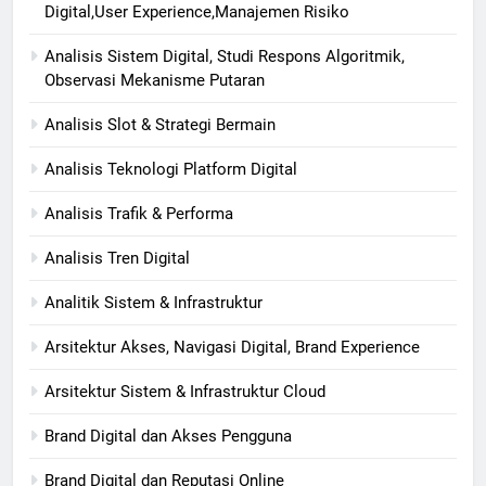
Digital,User Experience,Manajemen Risiko
Analisis Sistem Digital, Studi Respons Algoritmik,
Observasi Mekanisme Putaran
Analisis Slot & Strategi Bermain
Analisis Teknologi Platform Digital
Analisis Trafik & Performa
Analisis Tren Digital
Analitik Sistem & Infrastruktur
Arsitektur Akses, Navigasi Digital, Brand Experience
Arsitektur Sistem & Infrastruktur Cloud
Brand Digital dan Akses Pengguna
Brand Digital dan Reputasi Online