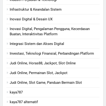
Infrastruktur & Keandalan Sistem
Inovasi Digital & Desain UX
Inovasi Digital, Pengalaman Pengguna, Kecerdasan
Buatan, Interaktivitas Platform
Integrasi Sistem dan Akses Digital
Investasi, Teknologi Finansial, Perbandingan Platform
Judi Online, Horas88, Jackpot, Slot Online
Judi Online, Permainan Slot, Jackpot
Judi Online, Slot Game, Panduan Bermain Slot
kaya787
kaya787 alternatif