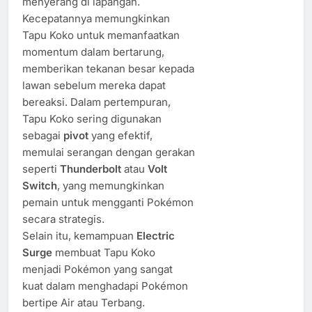
menyerang di lapangan.
Kecepatannya memungkinkan
Tapu Koko untuk memanfaatkan
momentum dalam bertarung,
memberikan tekanan besar kepada
lawan sebelum mereka dapat
bereaksi. Dalam pertempuran,
Tapu Koko sering digunakan
sebagai
pivot
yang efektif,
memulai serangan dengan gerakan
seperti
Thunderbolt
atau
Volt
Switch
, yang memungkinkan
pemain untuk mengganti Pokémon
secara strategis.
Selain itu, kemampuan
Electric
Surge
membuat Tapu Koko
menjadi Pokémon yang sangat
kuat dalam menghadapi Pokémon
bertipe Air atau Terbang.