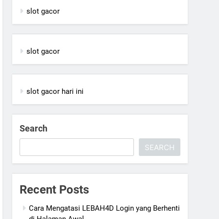
slot gacor
slot gacor
slot gacor hari ini
Search
SEARCH
Recent Posts
Cara Mengatasi LEBAH4D Login yang Berhenti