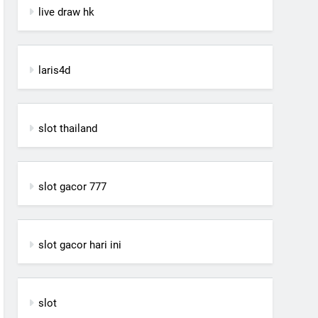
live draw hk
laris4d
slot thailand
slot gacor 777
slot gacor hari ini
slot