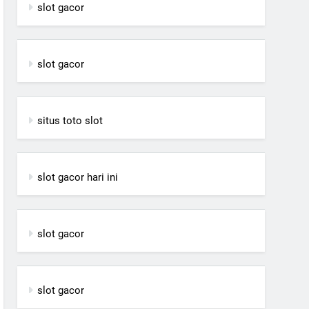
slot gacor
slot gacor
situs toto slot
slot gacor hari ini
slot gacor
slot gacor