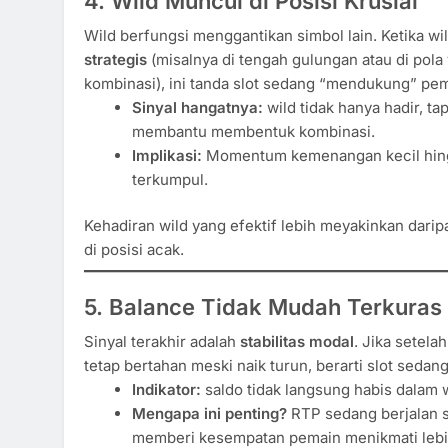
4. Wild Muncul di Posisi Krusial
Wild berfungsi menggantikan simbol lain. Ketika wi
strategis
(misalnya di tengah gulungan atau di pol
kombinasi), ini tanda slot sedang “mendukung” pem
Sinyal hangatnya:
wild tidak hanya hadir, ta
membantu membentuk kombinasi.
Implikasi:
Momentum kemenangan kecil hing
terkumpul.
Kehadiran wild yang efektif lebih meyakinkan dari
di posisi acak.
5. Balance Tidak Mudah Terkuras
Sinyal terakhir adalah
stabilitas modal
. Jika setela
tetap bertahan meski naik turun, berarti slot sedan
Indikator:
saldo tidak langsung habis dalam w
Mengapa ini penting?
RTP sedang berjalan s
memberi kesempatan pemain menikmati lebi