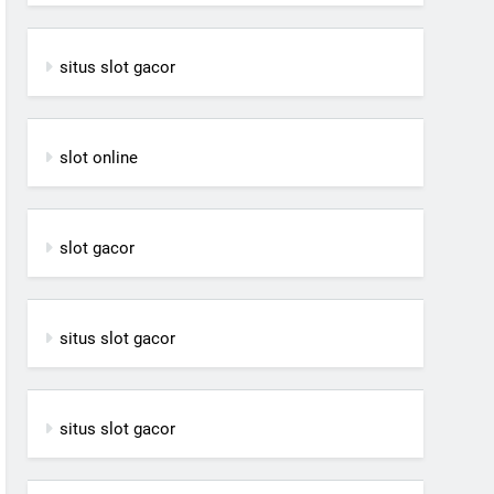
situs slot gacor
slot online
slot gacor
situs slot gacor
situs slot gacor