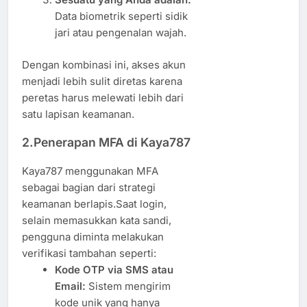
Data biometrik seperti sidik
jari atau pengenalan wajah.
Dengan kombinasi ini, akses akun
menjadi lebih sulit diretas karena
peretas harus melewati lebih dari
satu lapisan keamanan.
2.Penerapan MFA di Kaya787
Kaya787 menggunakan MFA
sebagai bagian dari strategi
keamanan berlapis.Saat login,
selain memasukkan kata sandi,
pengguna diminta melakukan
verifikasi tambahan seperti:
Kode OTP via SMS atau
Email:
Sistem mengirim
kode unik yang hanya