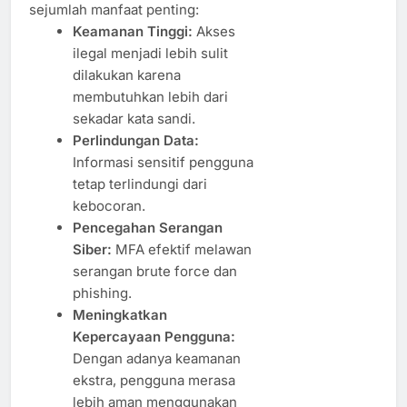
sejumlah manfaat penting:
Keamanan Tinggi:
Akses
ilegal menjadi lebih sulit
dilakukan karena
membutuhkan lebih dari
sekadar kata sandi.
Perlindungan Data:
Informasi sensitif pengguna
tetap terlindungi dari
kebocoran.
Pencegahan Serangan
Siber:
MFA efektif melawan
serangan brute force dan
phishing.
Meningkatkan
Kepercayaan Pengguna:
Dengan adanya keamanan
ekstra, pengguna merasa
lebih aman menggunakan