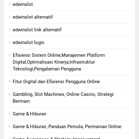
edwinslot
edwinslot alternatif
edwinslot link alternatif
edwinslot login
Efisiensi Sistem Online,Manajemen Platform
Digital,Optimalisasi Kinerja,Infrastruktur
Teknologi,Pengalaman Pengguna
Fitur Digital dan Efisiensi Pengguna Online
Gambling, Slot Machines, Online Casino, Strategi
Bermain
Game & Hiburan
Game & Hiburan, Panduan Pemula, Permainan Online