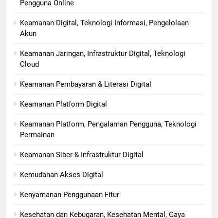
Pengguna Online
Keamanan Digital, Teknologi Informasi, Pengelolaan
Akun
Keamanan Jaringan, Infrastruktur Digital, Teknologi
Cloud
Keamanan Pembayaran & Literasi Digital
Keamanan Platform Digital
Keamanan Platform, Pengalaman Pengguna, Teknologi
Permainan
Keamanan Siber & Infrastruktur Digital
Kemudahan Akses Digital
Kenyamanan Penggunaan Fitur
Kesehatan dan Kebugaran, Kesehatan Mental, Gaya