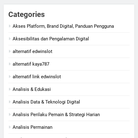
Categories
Akses Platform, Brand Digital, Panduan Pengguna
Aksesibilitas dan Pengalaman Digital
alternatif edwinslot
alternatif kaya787
alternatif link edwinslot
Analisis & Edukasi
Analisis Data & Teknologi Digital
Analisis Perilaku Pemain & Strategi Harian
Analisis Permainan