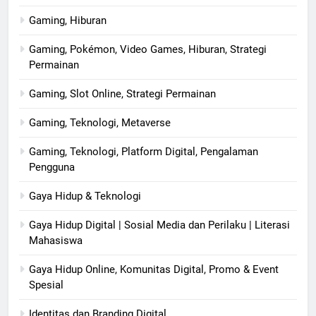
Gaming, Hiburan
Gaming, Pokémon, Video Games, Hiburan, Strategi
Permainan
Gaming, Slot Online, Strategi Permainan
Gaming, Teknologi, Metaverse
Gaming, Teknologi, Platform Digital, Pengalaman
Pengguna
Gaya Hidup & Teknologi
Gaya Hidup Digital | Sosial Media dan Perilaku | Literasi
Mahasiswa
Gaya Hidup Online, Komunitas Digital, Promo & Event
Spesial
Identitas dan Branding Digital