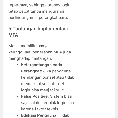
tepercaya, sehingga proses login
tetap cepat tanpa mengurangi
perlindungan di perangkat baru.
5.Tantangan Implementasi
MFA
Meski memiliki banyak
keunggulan, penerapan MFA juga
menghadapi tantangan:
Ketergantungan pada
Perangkat:
Jika pengguna
kehilangan ponsel atau tidak
memiliki akses internet,
login bisa menjadi sulit.
False Positive:
Sistem bisa
saja salah menolak login sah
karena faktor teknis.
Edukasi Pengguna:
Tidak