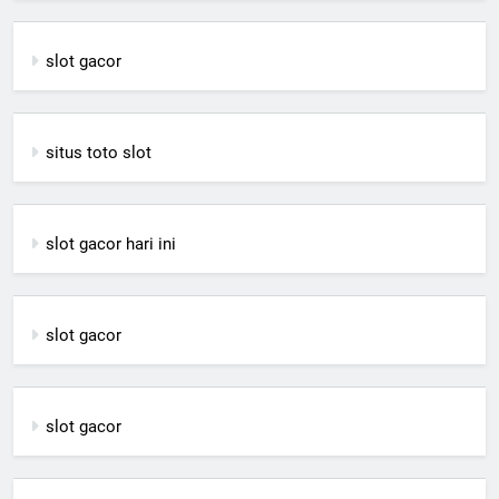
slot gacor
situs toto slot
slot gacor hari ini
slot gacor
slot gacor