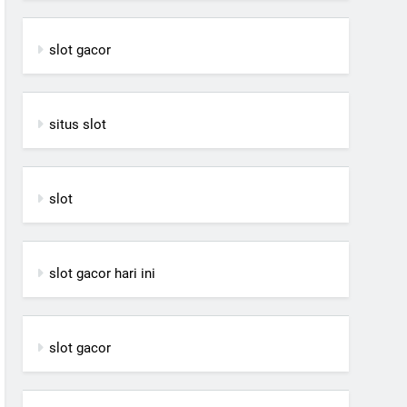
slot gacor
situs slot
slot
slot gacor hari ini
slot gacor