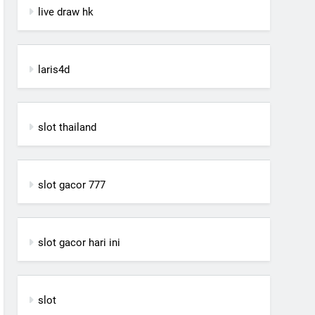
live draw hk
laris4d
slot thailand
slot gacor 777
slot gacor hari ini
slot