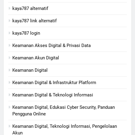
kaya787 alternatif
kaya787 link alternatif
kaya787 login
Keamanan Akses Digital & Privasi Data
Keamanan Akun Digital
Keamanan Digital
Keamanan Digital & Infrastruktur Platform
Keamanan Digital & Teknologi Informasi
Keamanan Digital, Edukasi Cyber Security, Panduan
Pengguna Online
Keamanan Digital, Teknologi Informasi, Pengelolaan
Akun