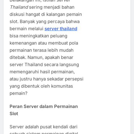
Thailand
sering menjadi bahan
diskusi hangat di kalangan pemain
slot. Banyak yang percaya bahwa
bermain melalui
server thailand
bisa meningkatkan peluang
kemenangan atau membuat pola
permainan terasa lebih mudah
ditebak. Namun, apakah benar
server Thailand secara langsung
memengaruhi hasil permainan,
atau justru hanya sekadar persepsi
yang dibentuk oleh komunitas
pemain?
Peran Server dalam Permainan
Slot
Server adalah pusat kendali dari
sebuah sistem permainan digital.