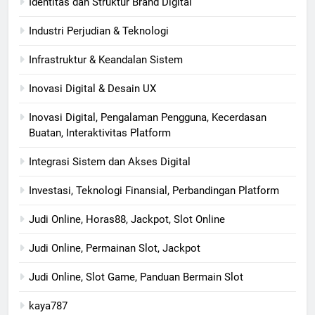
Identitas dan Struktur Brand Digital
Industri Perjudian & Teknologi
Infrastruktur & Keandalan Sistem
Inovasi Digital & Desain UX
Inovasi Digital, Pengalaman Pengguna, Kecerdasan
Buatan, Interaktivitas Platform
Integrasi Sistem dan Akses Digital
Investasi, Teknologi Finansial, Perbandingan Platform
Judi Online, Horas88, Jackpot, Slot Online
Judi Online, Permainan Slot, Jackpot
Judi Online, Slot Game, Panduan Bermain Slot
kaya787