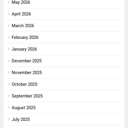
May 2026
April 2026
March 2026
February 2026
January 2026
December 2025
November 2025
October 2025
September 2025
August 2025
July 2025