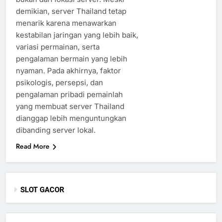
demikian, server Thailand tetap
menarik karena menawarkan
kestabilan jaringan yang lebih baik,
variasi permainan, serta
pengalaman bermain yang lebih
nyaman. Pada akhirnya, faktor
psikologis, persepsi, dan
pengalaman pribadi pemainlah
yang membuat server Thailand
dianggap lebih menguntungkan
dibanding server lokal.
Read More
SLOT GACOR