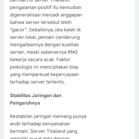
pengalaman positif itu kemudian
digeneralisasi menjadi anggapan
bahwa server tersebut lebih
“gacor”. Sebaliknya, jika kalah di
server lokal, pemain cenderung
mengaitkannya dengan kualitas
server, meski sebenarnya RNG
bekerja secara acak. Faktor
psikologis ini menciptakan bias
yang memperkuat kepercayaan
terhadap server tertentu.
Stabilitas Jaringan dan
Pengaruhnya
Kestabilan jaringan memang punya
andil terhadap kenyamanan
bermain. Server Thailand yang
memiliki pusat data dengan