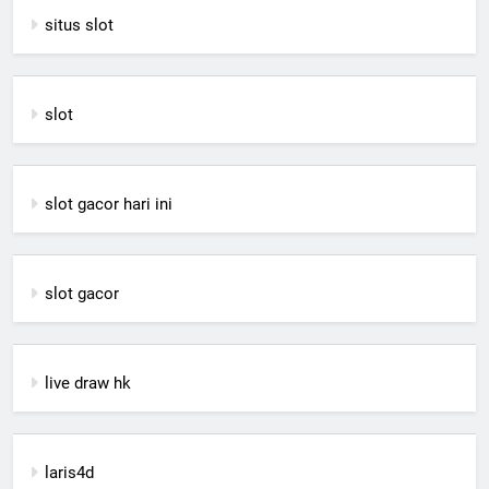
situs slot
slot
slot gacor hari ini
slot gacor
live draw hk
laris4d