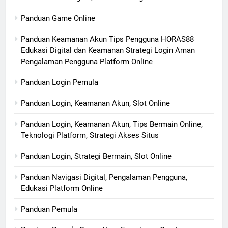
Panduan Game Online
Panduan Keamanan Akun Tips Pengguna HORAS88
Edukasi Digital dan Keamanan Strategi Login Aman
Pengalaman Pengguna Platform Online
Panduan Login Pemula
Panduan Login, Keamanan Akun, Slot Online
Panduan Login, Keamanan Akun, Tips Bermain Online,
Teknologi Platform, Strategi Akses Situs
Panduan Login, Strategi Bermain, Slot Online
Panduan Navigasi Digital, Pengalaman Pengguna,
Edukasi Platform Online
Panduan Pemula