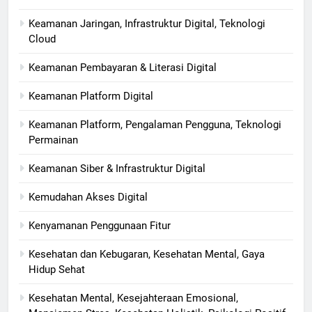
Keamanan Jaringan, Infrastruktur Digital, Teknologi
Cloud
Keamanan Pembayaran & Literasi Digital
Keamanan Platform Digital
Keamanan Platform, Pengalaman Pengguna, Teknologi
Permainan
Keamanan Siber & Infrastruktur Digital
Kemudahan Akses Digital
Kenyamanan Penggunaan Fitur
Kesehatan dan Kebugaran, Kesehatan Mental, Gaya
Hidup Sehat
Kesehatan Mental, Kesejahteraan Emosional,