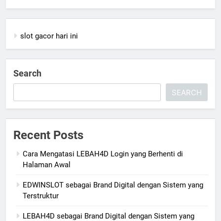
slot gacor hari ini
Search
SEARCH
Recent Posts
Cara Mengatasi LEBAH4D Login yang Berhenti di
Halaman Awal
EDWINSLOT sebagai Brand Digital dengan Sistem yang
Terstruktur
LEBAH4D sebagai Brand Digital dengan Sistem yang