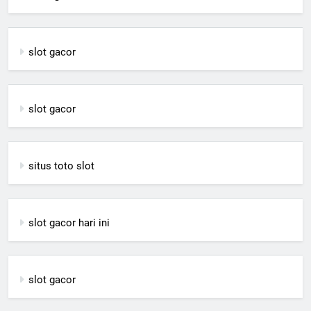
slot gacor
slot gacor
situs toto slot
slot gacor hari ini
slot gacor