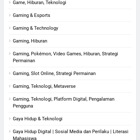
Game, Hiburan, Teknologi
Gaming & Esports
Gaming & Technology
Gaming, Hiburan
Gaming, Pokémon, Video Games, Hiburan, Strategi
Permainan
Gaming, Slot Online, Strategi Permainan
Gaming, Teknologi, Metaverse
Gaming, Teknologi, Platform Digital, Pengalaman
Pengguna
Gaya Hidup & Teknologi
Gaya Hidup Digital | Sosial Media dan Perilaku | Literasi
Mahasiswa