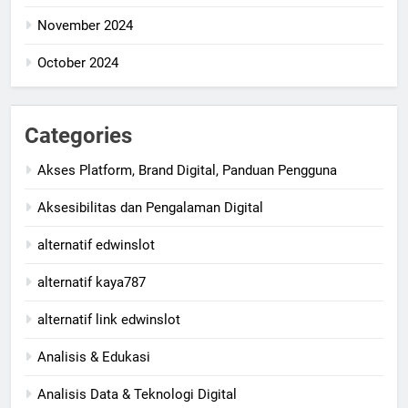
November 2024
October 2024
Categories
Akses Platform, Brand Digital, Panduan Pengguna
Aksesibilitas dan Pengalaman Digital
alternatif edwinslot
alternatif kaya787
alternatif link edwinslot
Analisis & Edukasi
Analisis Data & Teknologi Digital