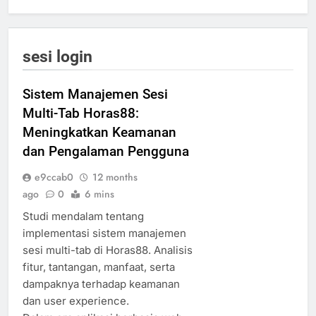
sesi login
Sistem Manajemen Sesi
Multi-Tab Horas88:
Meningkatkan Keamanan
dan Pengalaman Pengguna
e9ccab0
12 months
ago
0
6 mins
Studi mendalam tentang
implementasi sistem manajemen
sesi multi-tab di Horas88. Analisis
fitur, tantangan, manfaat, serta
dampaknya terhadap keamanan
dan user experience.