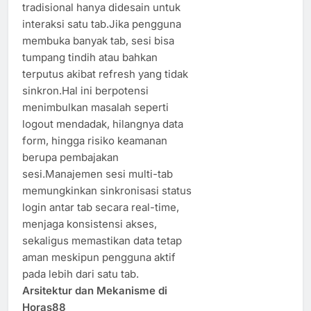
tradisional hanya didesain untuk
interaksi satu tab.Jika pengguna
membuka banyak tab, sesi bisa
tumpang tindih atau bahkan
terputus akibat refresh yang tidak
sinkron.Hal ini berpotensi
menimbulkan masalah seperti
logout mendadak, hilangnya data
form, hingga risiko keamanan
berupa pembajakan
sesi.Manajemen sesi multi-tab
memungkinkan sinkronisasi status
login antar tab secara real-time,
menjaga konsistensi akses,
sekaligus memastikan data tetap
aman meskipun pengguna aktif
pada lebih dari satu tab.
Arsitektur dan Mekanisme di
Horas88