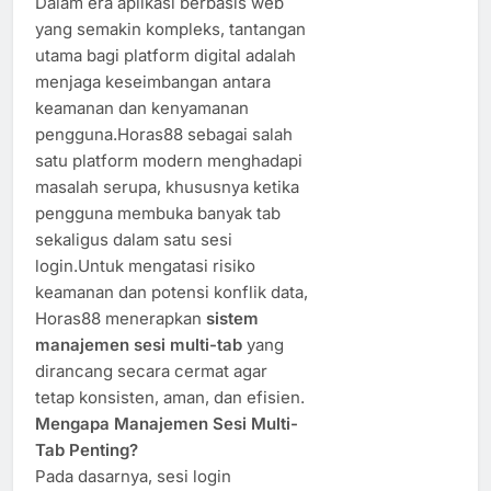
Dalam era aplikasi berbasis web
yang semakin kompleks, tantangan
utama bagi platform digital adalah
menjaga keseimbangan antara
keamanan dan kenyamanan
pengguna.Horas88 sebagai salah
satu platform modern menghadapi
masalah serupa, khususnya ketika
pengguna membuka banyak tab
sekaligus dalam satu sesi
login.Untuk mengatasi risiko
keamanan dan potensi konflik data,
Horas88 menerapkan
sistem
manajemen sesi multi-tab
yang
dirancang secara cermat agar
tetap konsisten, aman, dan efisien.
Mengapa Manajemen Sesi Multi-
Tab Penting?
Pada dasarnya, sesi login