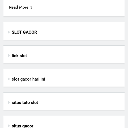
Read More
SLOT GACOR
link slot
slot gacor hari ini
situs toto slot
situs gacor