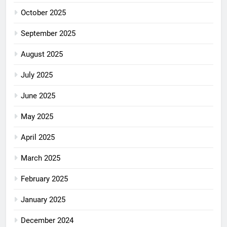
October 2025
September 2025
August 2025
July 2025
June 2025
May 2025
April 2025
March 2025
February 2025
January 2025
December 2024