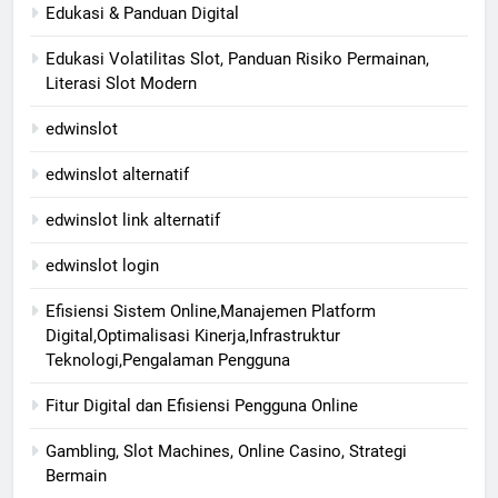
Edukasi & Panduan Digital
Edukasi Volatilitas Slot, Panduan Risiko Permainan,
Literasi Slot Modern
edwinslot
edwinslot alternatif
edwinslot link alternatif
edwinslot login
Efisiensi Sistem Online,Manajemen Platform
Digital,Optimalisasi Kinerja,Infrastruktur
Teknologi,Pengalaman Pengguna
Fitur Digital dan Efisiensi Pengguna Online
Gambling, Slot Machines, Online Casino, Strategi
Bermain