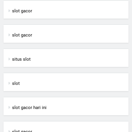
slot gacor
slot gacor
situs slot
slot
slot gacor hari ini
slot gacor