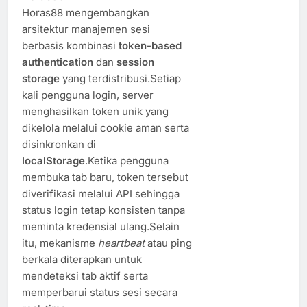
Horas88 mengembangkan
arsitektur manajemen sesi
berbasis kombinasi
token-based
authentication
dan
session
storage
yang terdistribusi.Setiap
kali pengguna login, server
menghasilkan token unik yang
dikelola melalui cookie aman serta
disinkronkan di
localStorage
.Ketika pengguna
membuka tab baru, token tersebut
diverifikasi melalui API sehingga
status login tetap konsisten tanpa
meminta kredensial ulang.Selain
itu, mekanisme
heartbeat
atau ping
berkala diterapkan untuk
mendeteksi tab aktif serta
memperbarui status sesi secara