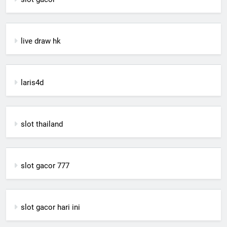
live draw hk
laris4d
slot thailand
slot gacor 777
slot gacor hari ini