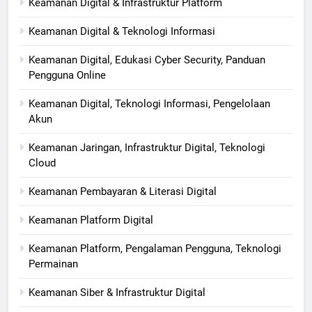
Keamanan Digital & Infrastruktur Platform
Keamanan Digital & Teknologi Informasi
Keamanan Digital, Edukasi Cyber Security, Panduan
Pengguna Online
Keamanan Digital, Teknologi Informasi, Pengelolaan
Akun
Keamanan Jaringan, Infrastruktur Digital, Teknologi
Cloud
Keamanan Pembayaran & Literasi Digital
Keamanan Platform Digital
Keamanan Platform, Pengalaman Pengguna, Teknologi
Permainan
Keamanan Siber & Infrastruktur Digital