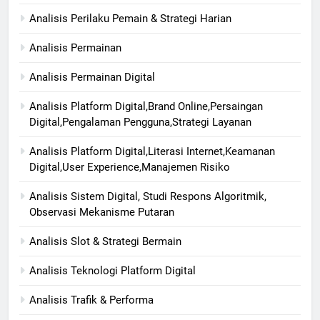
Analisis Perilaku Pemain & Strategi Harian
Analisis Permainan
Analisis Permainan Digital
Analisis Platform Digital,Brand Online,Persaingan
Digital,Pengalaman Pengguna,Strategi Layanan
Analisis Platform Digital,Literasi Internet,Keamanan
Digital,User Experience,Manajemen Risiko
Analisis Sistem Digital, Studi Respons Algoritmik,
Observasi Mekanisme Putaran
Analisis Slot & Strategi Bermain
Analisis Teknologi Platform Digital
Analisis Trafik & Performa