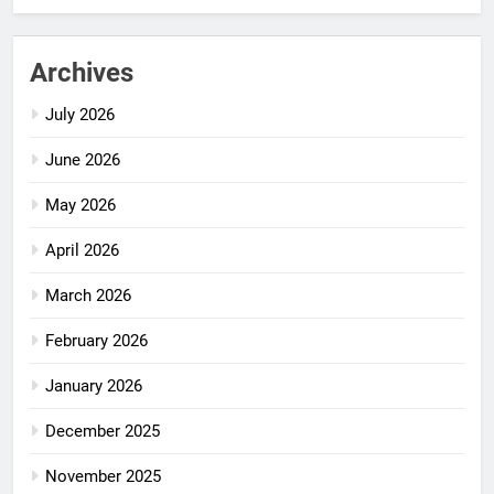
Archives
July 2026
June 2026
May 2026
April 2026
March 2026
February 2026
January 2026
December 2025
November 2025