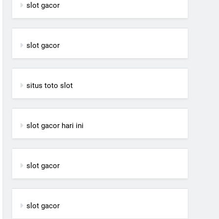
slot gacor
slot gacor
situs toto slot
slot gacor hari ini
slot gacor
slot gacor