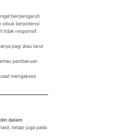
angat berpengaruh
m sibuk berpotensi
 tidak responsif.
anya pagi atau larut
mantau pembaruan
t saat mengakses
iplin dalam
asil, tetapi juga pada