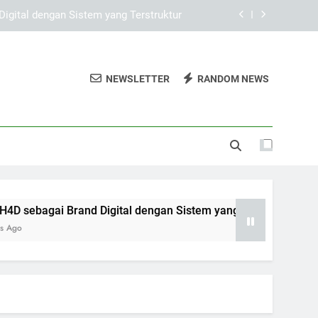
gital dengan Sistem yang Terstruktur
Sistem yang Terstruktur dan Konsisten
 yang Terstruktur dan Mudah Dipahami
NEWSLETTER
RANDOM NEWS
Login yang Berhenti di Halaman Awal
ah Dan Bunga Rendah.
gital dengan Sistem yang Terstruktur
Sistem yang Terstruktur dan Konsisten
 yang Terstruktur dan Mudah Dipahami
Brand Digital dengan Sistem yang Terstruktur dan Konsisten