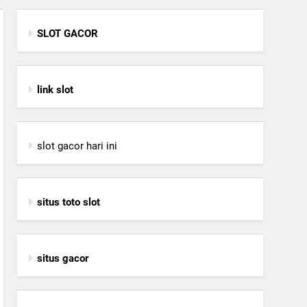
SLOT GACOR
link slot
slot gacor hari ini
situs toto slot
situs gacor