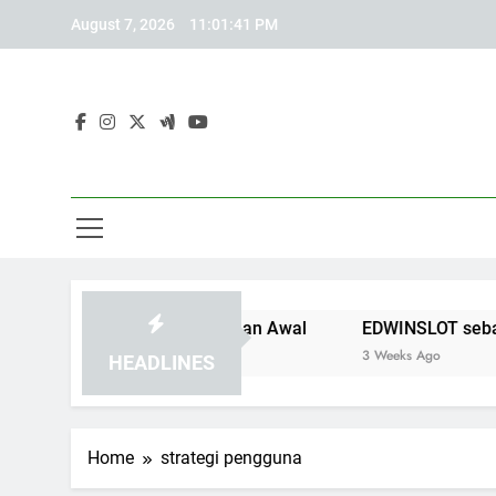
Skip
August 7, 2026
11:01:42 PM
to
content
MA
MAPS Loan
Berhenti di Halaman Awal
EDWINSLOT sebagai Brand Dig
3 Weeks Ago
HEADLINES
Home
strategi pengguna