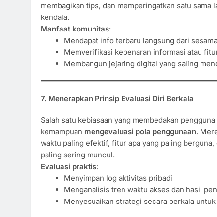
membagikan tips, dan memperingatkan satu sama la
kendala.
Manfaat komunitas
:
Mendapat info terbaru langsung dari sesam
Memverifikasi kebenaran informasi atau fitu
Membangun jejaring digital yang saling me
7.
Menerapkan Prinsip Evaluasi Diri Berkala
Salah satu kebiasaan yang membedakan pengguna s
kemampuan
mengevaluasi pola penggunaan
. Mer
waktu paling efektif, fitur apa yang paling berguna
paling sering muncul.
Evaluasi praktis
:
Menyimpan log aktivitas pribadi
Menganalisis tren waktu akses dan hasil p
Menyesuaikan strategi secara berkala untuk 