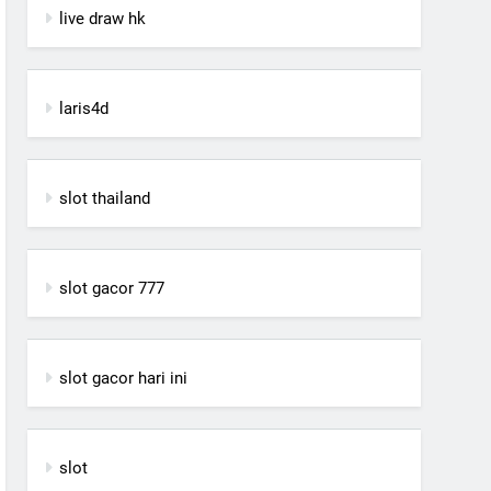
live draw hk
laris4d
slot thailand
slot gacor 777
slot gacor hari ini
slot