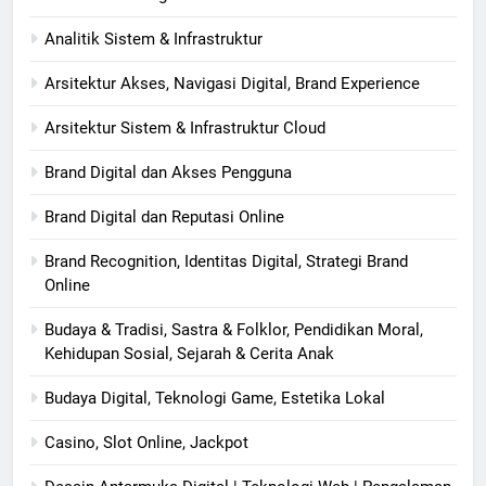
Analitik Sistem & Infrastruktur
Arsitektur Akses, Navigasi Digital, Brand Experience
Arsitektur Sistem & Infrastruktur Cloud
Brand Digital dan Akses Pengguna
Brand Digital dan Reputasi Online
Brand Recognition, Identitas Digital, Strategi Brand
Online
Budaya & Tradisi, Sastra & Folklor, Pendidikan Moral,
Kehidupan Sosial, Sejarah & Cerita Anak
Budaya Digital, Teknologi Game, Estetika Lokal
Casino, Slot Online, Jackpot