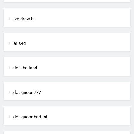
live draw hk
laris4d
slot thailand
slot gacor 777
slot gacor hari ini