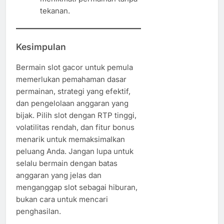
tekanan.
Kesimpulan
Bermain slot gacor untuk pemula
memerlukan pemahaman dasar
permainan, strategi yang efektif,
dan pengelolaan anggaran yang
bijak. Pilih slot dengan RTP tinggi,
volatilitas rendah, dan fitur bonus
menarik untuk memaksimalkan
peluang Anda. Jangan lupa untuk
selalu bermain dengan batas
anggaran yang jelas dan
menganggap slot sebagai hiburan,
bukan cara untuk mencari
penghasilan.