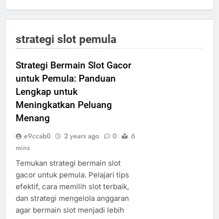
strategi slot pemula
Strategi Bermain Slot Gacor
untuk Pemula: Panduan
Lengkap untuk
Meningkatkan Peluang
Menang
e9ccab0
2 years ago
0
6
mins
Temukan strategi bermain slot
gacor untuk pemula. Pelajari tips
efektif, cara memilih slot terbaik,
dan strategi mengelola anggaran
agar bermain slot menjadi lebih