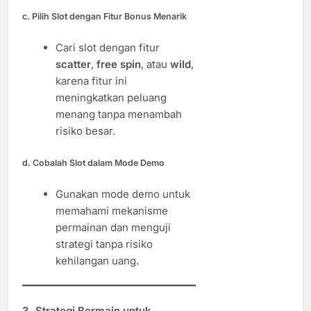
c. Pilih Slot dengan Fitur Bonus Menarik
Cari slot dengan fitur
scatter
,
free spin
, atau
wild
,
karena fitur ini
meningkatkan peluang
menang tanpa menambah
risiko besar.
d. Cobalah Slot dalam Mode Demo
Gunakan mode demo untuk
memahami mekanisme
permainan dan menguji
strategi tanpa risiko
kehilangan uang.
3.
Strategi Bermain untuk