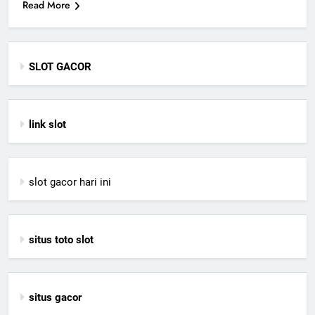
Read More
SLOT GACOR
link slot
slot gacor hari ini
situs toto slot
situs gacor