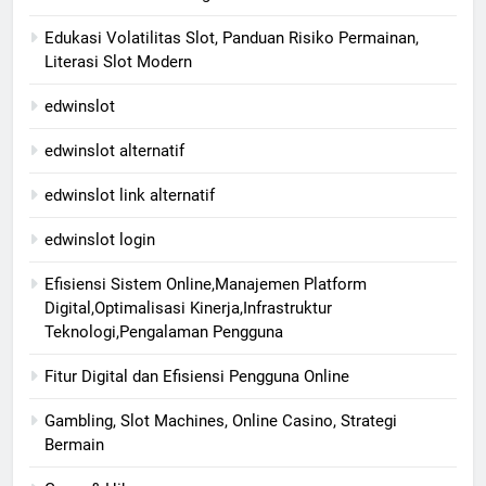
Edukasi Volatilitas Slot, Panduan Risiko Permainan,
Literasi Slot Modern
edwinslot
edwinslot alternatif
edwinslot link alternatif
edwinslot login
Efisiensi Sistem Online,Manajemen Platform
Digital,Optimalisasi Kinerja,Infrastruktur
Teknologi,Pengalaman Pengguna
Fitur Digital dan Efisiensi Pengguna Online
Gambling, Slot Machines, Online Casino, Strategi
Bermain