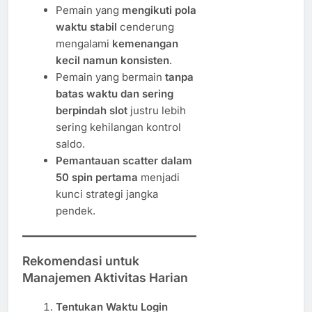
Pemain yang
mengikuti pola
waktu stabil
cenderung
mengalami
kemenangan
kecil namun konsisten
.
Pemain yang bermain
tanpa
batas waktu dan sering
berpindah slot
justru lebih
sering kehilangan kontrol
saldo.
Pemantauan scatter dalam
50 spin pertama
menjadi
kunci strategi jangka
pendek.
Rekomendasi untuk
Manajemen Aktivitas Harian
Tentukan Waktu Login