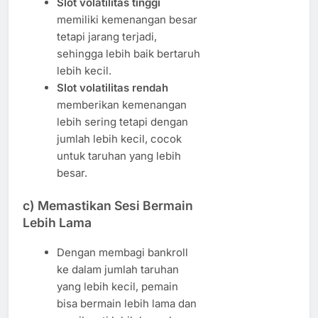
Slot volatilitas tinggi
memiliki kemenangan besar
tetapi jarang terjadi,
sehingga lebih baik bertaruh
lebih kecil.
Slot volatilitas rendah
memberikan kemenangan
lebih sering tetapi dengan
jumlah lebih kecil, cocok
untuk taruhan yang lebih
besar.
c)
Memastikan Sesi Bermain
Lebih Lama
Dengan membagi bankroll
ke dalam jumlah taruhan
yang lebih kecil, pemain
bisa bermain lebih lama dan