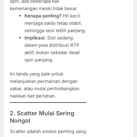
spin, ada beberapa kali
kemenangan meski tidak besar.
Kenapa penting?
Hit kecil
menjaga saldo tetap stabil,
sehingga sesi lebih panjang.
Implikasi:
Slot sedang
dalam pola distribusi RTP
aktif, bukan sekadar dead
spin panjang.
Ini tanda yang baik untuk
melanjutkan permainan dengan
sabar, atau mulai pertimbangkan
naikkan bet perlahan.
2. Scatter Mulai Sering
Nongol
Scatter adalah simbol penting yang