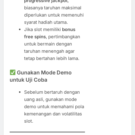
progressive jackpot
,
biasanya taruhan maksimal
diperlukan untuk memenuhi
syarat hadiah utama.
Jika slot memiliki
bonus
free spins
, pertimbangkan
untuk bermain dengan
taruhan menengah agar
tetap bertahan lebih lama.
Gunakan Mode Demo
untuk Uji Coba
Sebelum bertaruh dengan
uang asli, gunakan mode
demo untuk memahami pola
kemenangan dan volatilitas
slot.