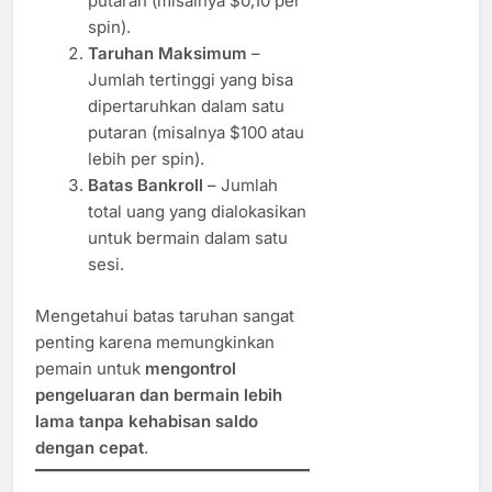
putaran (misalnya $0,10 per
spin).
Taruhan Maksimum
–
Jumlah tertinggi yang bisa
dipertaruhkan dalam satu
putaran (misalnya $100 atau
lebih per spin).
Batas Bankroll
– Jumlah
total uang yang dialokasikan
untuk bermain dalam satu
sesi.
Mengetahui batas taruhan sangat
penting karena memungkinkan
pemain untuk
mengontrol
pengeluaran dan bermain lebih
lama tanpa kehabisan saldo
dengan cepat
.