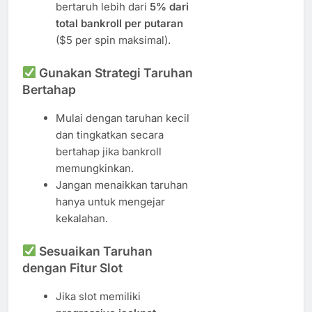
bertaruh lebih dari
5% dari
total bankroll per putaran
($5 per spin maksimal).
Gunakan Strategi Taruhan
Bertahap
Mulai dengan taruhan kecil
dan tingkatkan secara
bertahap jika bankroll
memungkinkan.
Jangan menaikkan taruhan
hanya untuk mengejar
kekalahan.
Sesuaikan Taruhan
dengan Fitur Slot
Jika slot memiliki