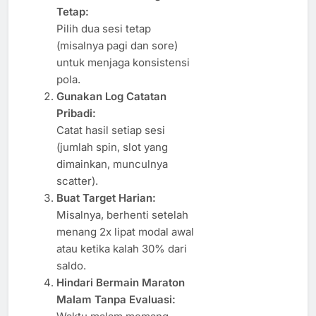
Tetap:
Pilih dua sesi tetap
(misalnya pagi dan sore)
untuk menjaga konsistensi
pola.
Gunakan Log Catatan
Pribadi:
Catat hasil setiap sesi
(jumlah spin, slot yang
dimainkan, munculnya
scatter).
Buat Target Harian:
Misalnya, berhenti setelah
menang 2x lipat modal awal
atau ketika kalah 30% dari
saldo.
Hindari Bermain Maraton
Malam Tanpa Evaluasi: