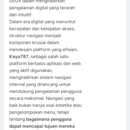
UI/UX dalam menghadirkan
pengalaman digital yang terarah
dan intuitif.
Dalam era digital yang menuntut
kecepatan dan ketepatan akses,
struktur navigasi menjadi
komponen krusial dalam
mendesain platform yang efisien.
Kaya787
, sebagai salah satu
platform berbasis aplikasi dan web
yang aktif digunakan,
menghadirkan sistem navigasi
internal yang dirancang untuk
mendukung pengalaman pengguna
secara maksimal. Navigasi yang
baik bukan hanya soal estetika atau
pengelompokan menu, tetapi
tentang
bagaimana pengguna
dapat mencapai tujuan mereka