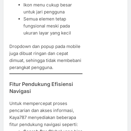
Ikon menu cukup besar
untuk jari pengguna
Semua elemen tetap
fungsional meski pada
ukuran layar yang kecil
Dropdown dan popup pada mobile
juga dibuat ringan dan cepat
dimuat, sehingga tidak membebani
perangkat pengguna.
Fitur Pendukung Efisiensi
Navigasi
Untuk mempercepat proses
pencarian dan akses informasi,
Kaya787 menyediakan beberapa
fitur pendukung navigasi seperti: