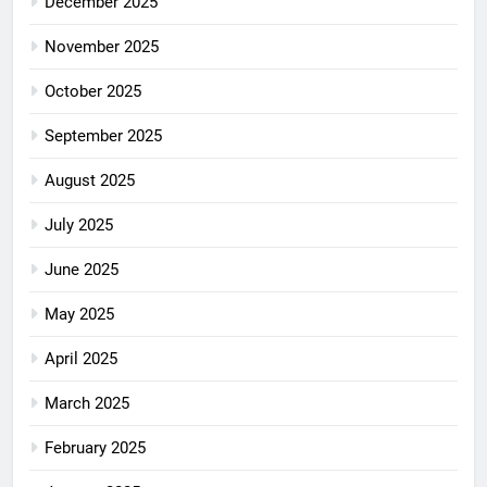
December 2025
November 2025
October 2025
September 2025
August 2025
July 2025
June 2025
May 2025
April 2025
March 2025
February 2025