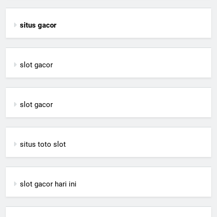
situs gacor
slot gacor
slot gacor
situs toto slot
slot gacor hari ini