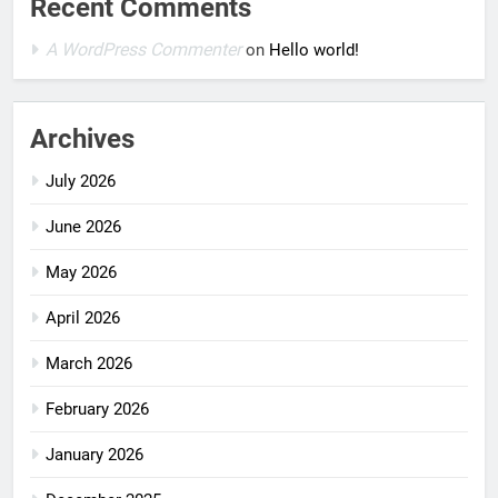
Recent Comments
A WordPress Commenter
on
Hello world!
Archives
July 2026
June 2026
May 2026
April 2026
March 2026
February 2026
January 2026