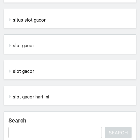
situs slot gacor
slot gacor
slot gacor
slot gacor hari ini
Search
SEARCH