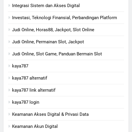
Integrasi Sistem dan Akses Digital
Investasi, Teknologi Finansial, Perbandingan Platform
Judi Online, Horas88, Jackpot, Slot Online
Judi Online, Permainan Slot, Jackpot
Judi Online, Slot Game, Panduan Bermain Slot
kaya787
kaya787 alternatif
kaya787 link alternatif
kaya787 login
Keamanan Akses Digital & Privasi Data
Keamanan Akun Digital