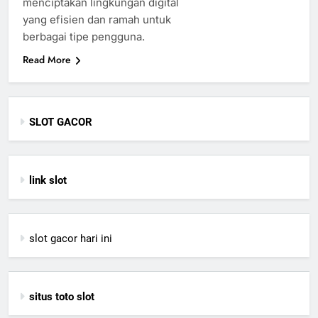
menciptakan lingkungan digital
yang efisien dan ramah untuk
berbagai tipe pengguna.
Read More
SLOT GACOR
link slot
slot gacor hari ini
situs toto slot