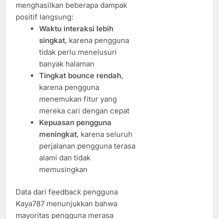
menghasilkan beberapa dampak
positif langsung:
Waktu interaksi lebih
singkat
, karena pengguna
tidak perlu menelusuri
banyak halaman
Tingkat bounce rendah
,
karena pengguna
menemukan fitur yang
mereka cari dengan cepat
Kepuasan pengguna
meningkat
, karena seluruh
perjalanan pengguna terasa
alami dan tidak
memusingkan
Data dari feedback pengguna
Kaya787 menunjukkan bahwa
mayoritas pengguna merasa