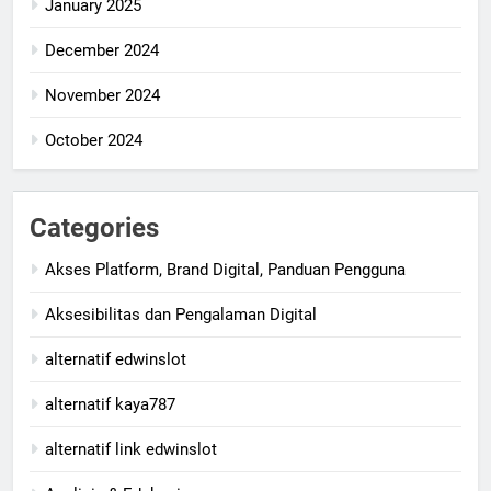
January 2025
December 2024
November 2024
October 2024
Categories
Akses Platform, Brand Digital, Panduan Pengguna
Aksesibilitas dan Pengalaman Digital
alternatif edwinslot
alternatif kaya787
alternatif link edwinslot