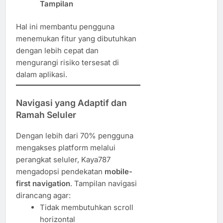
Tampilan
Hal ini membantu pengguna
menemukan fitur yang dibutuhkan
dengan lebih cepat dan
mengurangi risiko tersesat di
dalam aplikasi.
Navigasi yang Adaptif dan
Ramah Seluler
Dengan lebih dari 70% pengguna
mengakses platform melalui
perangkat seluler, Kaya787
mengadopsi pendekatan
mobile-
first navigation
. Tampilan navigasi
dirancang agar:
Tidak membutuhkan scroll
horizontal