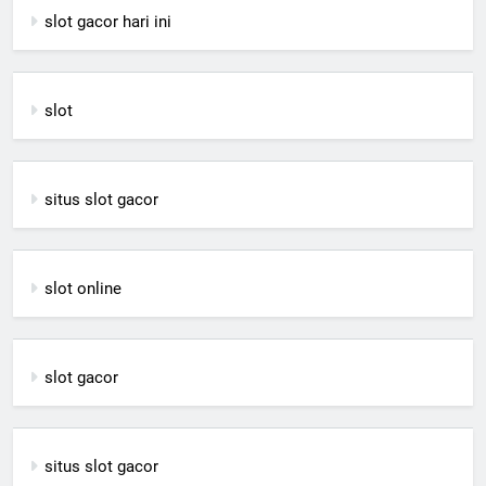
slot gacor hari ini
slot
situs slot gacor
slot online
slot gacor
situs slot gacor