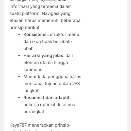
informasi yang tersedia dalam
suatu platform. Navigasi yang
efisien harus memenuhi beberapa
prinsip berikut:
Konsistensi
: struktur menu
dan ikon tidak berubah-
ubah
Hierarki yang jelas
: dari
elemen utama hingga
submenu
Minim klik
: pengguna harus
mencapai tujuan dalam 2–3
langkah
Responsif dan adaptif
:
bekerja optimal di semua
perangkat
Kaya787 menerapkan prinsip-