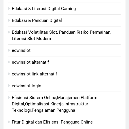
Edukasi & Literasi Digital Gaming
Edukasi & Panduan Digital
Edukasi Volatilitas Slot, Panduan Risiko Permainan,
Literasi Slot Modern
edwinslot
edwinslot alternatif
edwinslot link alternatif
edwinslot login
Efisiensi Sistem Online,Manajemen Platform
Digital,Optimalisasi Kinerja,Infrastruktur
Teknologi,Pengalaman Pengguna
Fitur Digital dan Efisiensi Pengguna Online