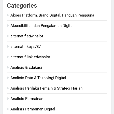
Categories
Akses Platform, Brand Digital, Panduan Pengguna
Aksesibilitas dan Pengalaman Digital
alternatif edwinslot
alternatif kaya787
alternatif link edwinslot
Analisis & Edukasi
Analisis Data & Teknologi Digital
Analisis Perilaku Pemain & Strategi Harian
Analisis Permainan
Analisis Permainan Digital