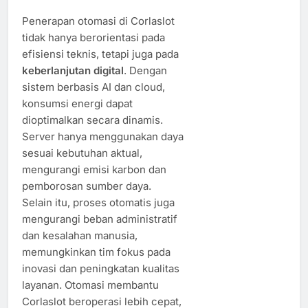
Penerapan otomasi di Corlaslot
tidak hanya berorientasi pada
efisiensi teknis, tetapi juga pada
keberlanjutan digital
. Dengan
sistem berbasis AI dan cloud,
konsumsi energi dapat
dioptimalkan secara dinamis.
Server hanya menggunakan daya
sesuai kebutuhan aktual,
mengurangi emisi karbon dan
pemborosan sumber daya.
Selain itu, proses otomatis juga
mengurangi beban administratif
dan kesalahan manusia,
memungkinkan tim fokus pada
inovasi dan peningkatan kualitas
layanan. Otomasi membantu
Corlaslot beroperasi lebih cepat,