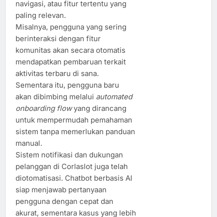
navigasi, atau fitur tertentu yang
paling relevan.
Misalnya, pengguna yang sering
berinteraksi dengan fitur
komunitas akan secara otomatis
mendapatkan pembaruan terkait
aktivitas terbaru di sana.
Sementara itu, pengguna baru
akan dibimbing melalui
automated
onboarding flow
yang dirancang
untuk mempermudah pemahaman
sistem tanpa memerlukan panduan
manual.
Sistem notifikasi dan dukungan
pelanggan di Corlaslot juga telah
diotomatisasi. Chatbot berbasis AI
siap menjawab pertanyaan
pengguna dengan cepat dan
akurat, sementara kasus yang lebih