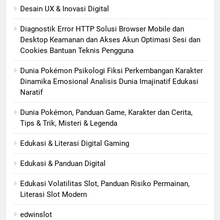
Desain UX & Inovasi Digital
Diagnostik Error HTTP Solusi Browser Mobile dan
Desktop Keamanan dan Akses Akun Optimasi Sesi dan
Cookies Bantuan Teknis Pengguna
Dunia Pokémon Psikologi Fiksi Perkembangan Karakter
Dinamika Emosional Analisis Dunia Imajinatif Edukasi
Naratif
Dunia Pokémon, Panduan Game, Karakter dan Cerita,
Tips & Trik, Misteri & Legenda
Edukasi & Literasi Digital Gaming
Edukasi & Panduan Digital
Edukasi Volatilitas Slot, Panduan Risiko Permainan,
Literasi Slot Modern
edwinslot