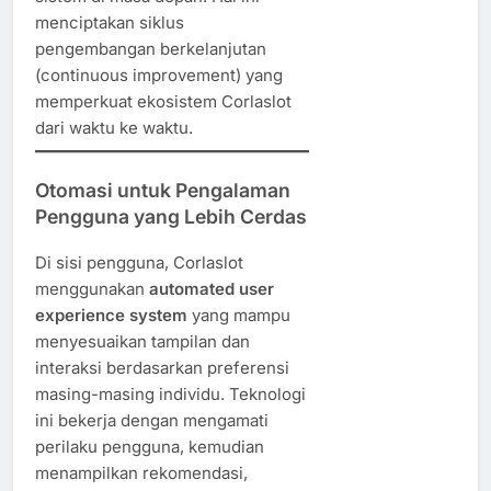
menciptakan siklus
pengembangan berkelanjutan
(continuous improvement) yang
memperkuat ekosistem Corlaslot
dari waktu ke waktu.
Otomasi untuk Pengalaman
Pengguna yang Lebih Cerdas
Di sisi pengguna, Corlaslot
menggunakan
automated user
experience system
yang mampu
menyesuaikan tampilan dan
interaksi berdasarkan preferensi
masing-masing individu. Teknologi
ini bekerja dengan mengamati
perilaku pengguna, kemudian
menampilkan rekomendasi,