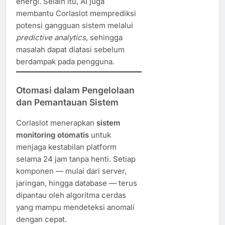
energi. Selain itu, AI juga
membantu Corlaslot memprediksi
potensi gangguan sistem melalui
predictive analytics
, sehingga
masalah dapat diatasi sebelum
berdampak pada pengguna.
Otomasi dalam Pengelolaan
dan Pemantauan Sistem
Corlaslot menerapkan
sistem
monitoring otomatis
untuk
menjaga kestabilan platform
selama 24 jam tanpa henti. Setiap
komponen — mulai dari server,
jaringan, hingga database — terus
dipantau oleh algoritma cerdas
yang mampu mendeteksi anomali
dengan cepat.