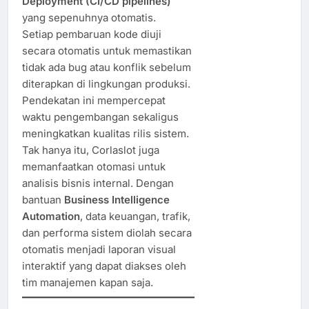
Deployment (CI/CD pipelines)
yang sepenuhnya otomatis.
Setiap pembaruan kode diuji
secara otomatis untuk memastikan
tidak ada bug atau konflik sebelum
diterapkan di lingkungan produksi.
Pendekatan ini mempercepat
waktu pengembangan sekaligus
meningkatkan kualitas rilis sistem.
Tak hanya itu, Corlaslot juga
memanfaatkan otomasi untuk
analisis bisnis internal. Dengan
bantuan
Business Intelligence
Automation
, data keuangan, trafik,
dan performa sistem diolah secara
otomatis menjadi laporan visual
interaktif yang dapat diakses oleh
tim manajemen kapan saja.