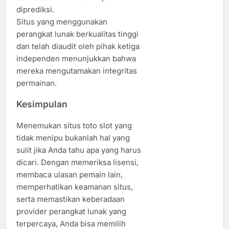
diprediksi.
Situs yang menggunakan
perangkat lunak berkualitas tinggi
dan telah diaudit oleh pihak ketiga
independen menunjukkan bahwa
mereka mengutamakan integritas
permainan.
Kesimpulan
Menemukan situs toto slot yang
tidak menipu bukanlah hal yang
sulit jika Anda tahu apa yang harus
dicari. Dengan memeriksa lisensi,
membaca ulasan pemain lain,
memperhatikan keamanan situs,
serta memastikan keberadaan
provider perangkat lunak yang
terpercaya, Anda bisa memilih