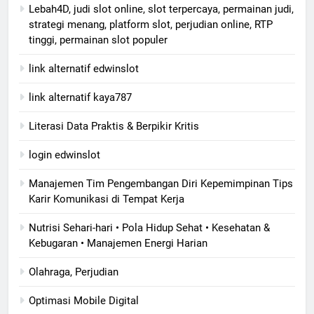
Lebah4D, judi slot online, slot terpercaya, permainan judi,
strategi menang, platform slot, perjudian online, RTP
tinggi, permainan slot populer
link alternatif edwinslot
link alternatif kaya787
Literasi Data Praktis & Berpikir Kritis
login edwinslot
Manajemen Tim Pengembangan Diri Kepemimpinan Tips
Karir Komunikasi di Tempat Kerja
Nutrisi Sehari-hari • Pola Hidup Sehat • Kesehatan &
Kebugaran • Manajemen Energi Harian
Olahraga, Perjudian
Optimasi Mobile Digital