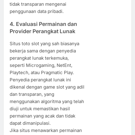
tidak transparan mengenai
penggunaan data pribadi.
4.
Evaluasi Permainan dan
Provider Perangkat Lunak
Situs toto slot yang sah biasanya
bekerja sama dengan penyedia
perangkat lunak terkemuka,
seperti Microgaming, NetEnt,
Playtech, atau Pragmatic Play.
Penyedia perangkat lunak ini
dikenal dengan game slot yang adil
dan transparan, yang
menggunakan algoritma yang telah
diuji untuk memastikan hasil
permainan yang acak dan tidak
dapat dimanipulasi.
Jika situs menawarkan permainan