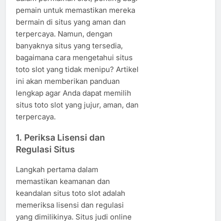
pemain untuk memastikan mereka
bermain di situs yang aman dan
terpercaya. Namun, dengan
banyaknya situs yang tersedia,
bagaimana cara mengetahui situs
toto slot yang tidak menipu? Artikel
ini akan memberikan panduan
lengkap agar Anda dapat memilih
situs toto slot yang jujur, aman, dan
terpercaya.
1.
Periksa Lisensi dan
Regulasi Situs
Langkah pertama dalam
memastikan keamanan dan
keandalan situs toto slot adalah
memeriksa lisensi dan regulasi
yang dimilikinya. Situs judi online