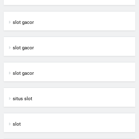
slot gacor
slot gacor
slot gacor
situs slot
slot