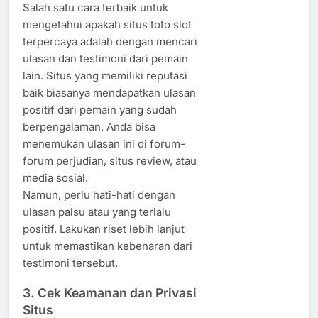
Salah satu cara terbaik untuk
mengetahui apakah situs toto slot
terpercaya adalah dengan mencari
ulasan dan testimoni dari pemain
lain. Situs yang memiliki reputasi
baik biasanya mendapatkan ulasan
positif dari pemain yang sudah
berpengalaman. Anda bisa
menemukan ulasan ini di forum-
forum perjudian, situs review, atau
media sosial.
Namun, perlu hati-hati dengan
ulasan palsu atau yang terlalu
positif. Lakukan riset lebih lanjut
untuk memastikan kebenaran dari
testimoni tersebut.
3.
Cek Keamanan dan Privasi
Situs