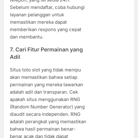
Sebelum mendaftar, coba hubungi
layanan pelanggan untuk
memastikan mereka dapat
memberikan respons yang cepat
dan membantu.
7.
Cari Fitur Permainan yang
Adil
Situs toto slot yang tidak menipu
akan memastikan bahwa setiap
permainan yang mereka tawarkan
adalah adil dan transparan. Cek
apakah situs menggunakan RNG
(Random Number Generator) yang
diaudit secara independen. RNG
adalah perangkat yang memastikan
bahwa hasil permainan benar-
benar acak dan tidak dapat