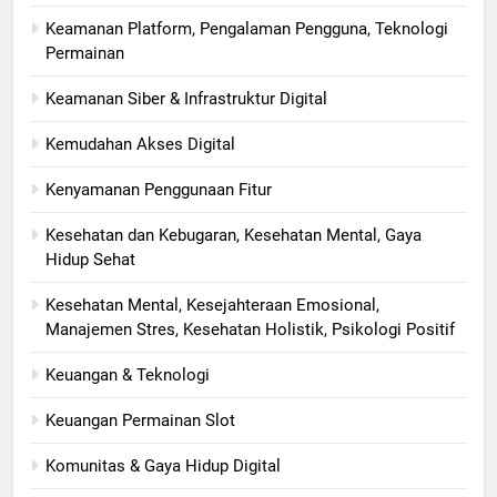
Keamanan Platform, Pengalaman Pengguna, Teknologi
Permainan
Keamanan Siber & Infrastruktur Digital
Kemudahan Akses Digital
Kenyamanan Penggunaan Fitur
Kesehatan dan Kebugaran, Kesehatan Mental, Gaya
Hidup Sehat
Kesehatan Mental, Kesejahteraan Emosional,
Manajemen Stres, Kesehatan Holistik, Psikologi Positif
Keuangan & Teknologi
Keuangan Permainan Slot
Komunitas & Gaya Hidup Digital