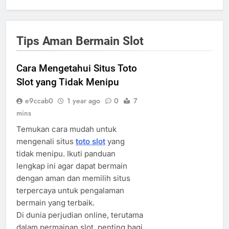
Tips Aman Bermain Slot
Cara Mengetahui Situs Toto
Slot yang Tidak Menipu
e9ccab0
1 year ago
0
7
mins
Temukan cara mudah untuk
mengenali situs
toto slot
yang
tidak menipu. Ikuti panduan
lengkap ini agar dapat bermain
dengan aman dan memilih situs
terpercaya untuk pengalaman
bermain yang terbaik.
Di dunia perjudian online, terutama
dalam permainan slot, penting bagi