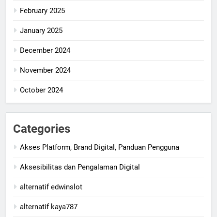
February 2025
January 2025
December 2024
November 2024
October 2024
Categories
Akses Platform, Brand Digital, Panduan Pengguna
Aksesibilitas dan Pengalaman Digital
alternatif edwinslot
alternatif kaya787