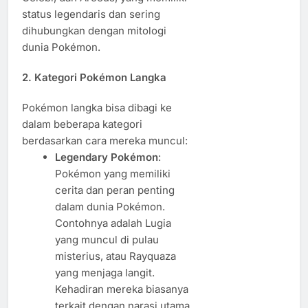
status legendaris dan sering
dihubungkan dengan mitologi
dunia Pokémon.
2. Kategori Pokémon Langka
Pokémon langka bisa dibagi ke
dalam beberapa kategori
berdasarkan cara mereka muncul:
Legendary Pokémon
:
Pokémon yang memiliki
cerita dan peran penting
dalam dunia Pokémon.
Contohnya adalah Lugia
yang muncul di pulau
misterius, atau Rayquaza
yang menjaga langit.
Kehadiran mereka biasanya
terkait dengan narasi utama