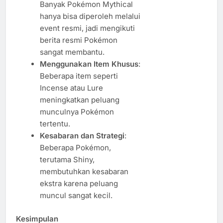
Banyak Pokémon Mythical
hanya bisa diperoleh melalui
event resmi, jadi mengikuti
berita resmi Pokémon
sangat membantu.
Menggunakan Item Khusus
:
Beberapa item seperti
Incense atau Lure
meningkatkan peluang
munculnya Pokémon
tertentu.
Kesabaran dan Strategi
:
Beberapa Pokémon,
terutama Shiny,
membutuhkan kesabaran
ekstra karena peluang
muncul sangat kecil.
Kesimpulan