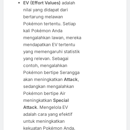
EV (Effort Values)
adalah
nilai yang didapat dari
bertarung melawan
Pokémon tertentu. Setiap
kali Pokémon Anda
mengalahkan lawan, mereka
mendapatkan EV tertentu
yang memengaruhi statistik
yang relevan. Sebagai
contoh, mengalahkan
Pokémon bertipe Serangga
akan meningkatkan
Attack
,
sedangkan mengalahkan
Pokémon bertipe Air
meningkatkan
Special
Attack
. Mengelola EV
adalah cara yang efektif
untuk meningkatkan
kekuatan Pokémon Anda.