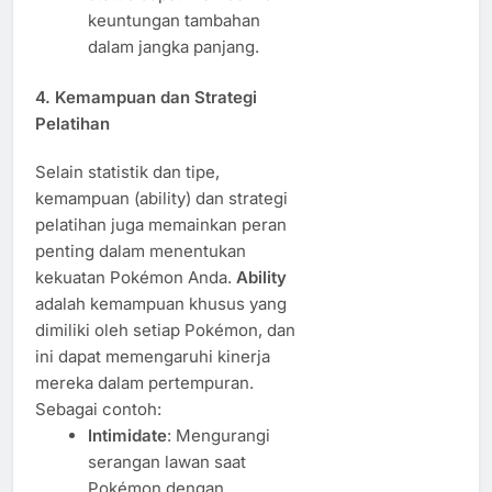
keuntungan tambahan
dalam jangka panjang.
4.
Kemampuan dan Strategi
Pelatihan
Selain statistik dan tipe,
kemampuan (ability) dan strategi
pelatihan juga memainkan peran
penting dalam menentukan
kekuatan Pokémon Anda.
Ability
adalah kemampuan khusus yang
dimiliki oleh setiap Pokémon, dan
ini dapat memengaruhi kinerja
mereka dalam pertempuran.
Sebagai contoh:
Intimidate
: Mengurangi
serangan lawan saat
Pokémon dengan