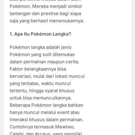
Pokémon. Mereka menjadi simbol
tantangan dan prestise bagi siapa
saja yang berhasil menemukannya.
1. Apa Itu Pokémon Langka?
Pokémon langka adalah jenis
Pokémon yang sulit ditemukan
dalam permainan maupun cerita.
Faktor kelangkaannya bisa
bervariasi, mulai dari lokasi muncul
yang terbatas, waktu muncul
tertentu, hingga syarat khusus
untuk bisa memunculkannya.
Beberapa Pokémon langka bahkan
hanya muncul melalui event atau
interaksi khusus dalam permainan.
Contohnya termasuk Mewtwo,
Celebi, dan Arceus, yang memiliki