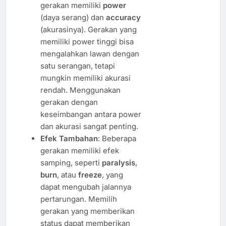
gerakan memiliki
power
(daya serang) dan
accuracy
(akurasinya). Gerakan yang
memiliki power tinggi bisa
mengalahkan lawan dengan
satu serangan, tetapi
mungkin memiliki akurasi
rendah. Menggunakan
gerakan dengan
keseimbangan antara power
dan akurasi sangat penting.
Efek Tambahan
: Beberapa
gerakan memiliki efek
samping, seperti
paralysis
,
burn
, atau
freeze
, yang
dapat mengubah jalannya
pertarungan. Memilih
gerakan yang memberikan
status dapat memberikan