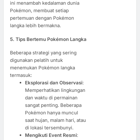
ini menambah kedalaman dunia
Pokémon, membuat setiap
pertemuan dengan Pokémon
langka lebih bermakna.
5. Tips Bertemu Pokémon Langka
Beberapa strategi yang sering
digunakan pelatih untuk
menemukan Pokémon langka
termasuk:
Eksplorasi dan Observasi
:
Memperhatikan lingkungan
dan waktu di permainan
sangat penting. Beberapa
Pokémon hanya muncul
saat hujan, malam hari, atau
di lokasi tersembunyi.
Mengikuti Event Resmi
: