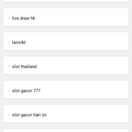
live draw hk
laris4d
slot thailand
slot gacor 777
slot gacor hari ini