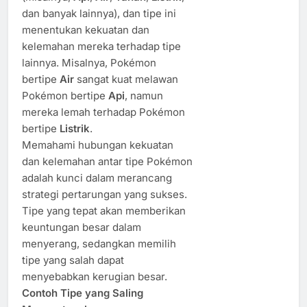
dan banyak lainnya), dan tipe ini
menentukan kekuatan dan
kelemahan mereka terhadap tipe
lainnya. Misalnya, Pokémon
bertipe
Air
sangat kuat melawan
Pokémon bertipe
Api
, namun
mereka lemah terhadap Pokémon
bertipe
Listrik
.
Memahami hubungan kekuatan
dan kelemahan antar tipe Pokémon
adalah kunci dalam merancang
strategi pertarungan yang sukses.
Tipe yang tepat akan memberikan
keuntungan besar dalam
menyerang, sedangkan memilih
tipe yang salah dapat
menyebabkan kerugian besar.
Contoh Tipe yang Saling