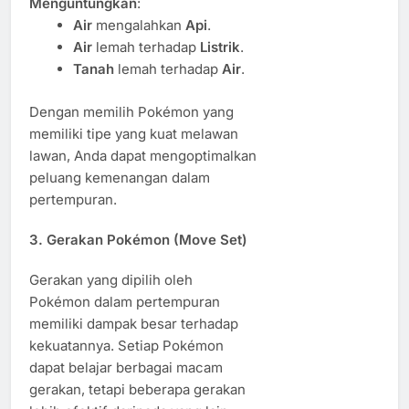
Menguntungkan
:
Air
mengalahkan
Api
.
Air
lemah terhadap
Listrik
.
Tanah
lemah terhadap
Air
.
Dengan memilih Pokémon yang
memiliki tipe yang kuat melawan
lawan, Anda dapat mengoptimalkan
peluang kemenangan dalam
pertempuran.
3.
Gerakan Pokémon (Move Set)
Gerakan yang dipilih oleh
Pokémon dalam pertempuran
memiliki dampak besar terhadap
kekuatannya. Setiap Pokémon
dapat belajar berbagai macam
gerakan, tetapi beberapa gerakan