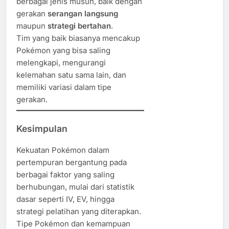
berbagai jenis musuh, baik dengan
gerakan
serangan langsung
maupun
strategi bertahan
.
Tim yang baik biasanya mencakup
Pokémon yang bisa saling
melengkapi, mengurangi
kelemahan satu sama lain, dan
memiliki variasi dalam tipe
gerakan.
Kesimpulan
Kekuatan Pokémon dalam
pertempuran bergantung pada
berbagai faktor yang saling
berhubungan, mulai dari statistik
dasar seperti IV, EV, hingga
strategi pelatihan yang diterapkan.
Tipe Pokémon dan kemampuan