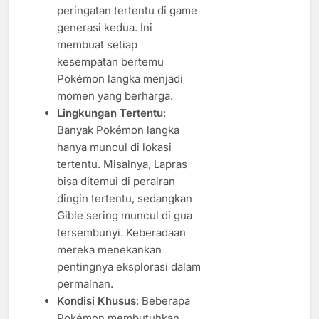
peringatan tertentu di game
generasi kedua. Ini
membuat setiap
kesempatan bertemu
Pokémon langka menjadi
momen yang berharga.
Lingkungan Tertentu
:
Banyak Pokémon langka
hanya muncul di lokasi
tertentu. Misalnya, Lapras
bisa ditemui di perairan
dingin tertentu, sedangkan
Gible sering muncul di gua
tersembunyi. Keberadaan
mereka menekankan
pentingnya eksplorasi dalam
permainan.
Kondisi Khusus
: Beberapa
Pokémon membutuhkan