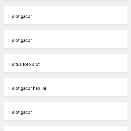
slot gacor
slot gacor
situs toto slot
slot gacor hari ini
slot gacor