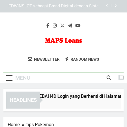
Skip
LEBAH4D sebagai Brand Digital dengan Sistem
to
yang Terstruktur dan Konsisten
content
KAYA787 sebagai Brand Digital dengan Sistem
yang Terstruktur dan Mudah Dipahami
Cara Mengatasi LEBAH4D Login yang Berhenti di
Halaman Awal
EDWINSLOT sebagai Brand Digital dengan Sistem
yang Terstruktur
MAPS Loans
MAPS Loans Menyediakan Layanan
LEBAH4D sebagai Brand Digital dengan Sistem
NEWSLETTER
RANDOM NEWS
yang Terstruktur dan Konsisten
Pinjaman Cepat Dengan Proses Mudah
KAYA787 sebagai Brand Digital dengan Sistem
Dan Bunga Rendah.
yang Terstruktur dan Mudah Dipahami
MENU
ra Mengatasi LEBAH4D Login yang Berhenti di Halaman Awal
HEADLINES
Weeks Ago
Home
tips Pokémon