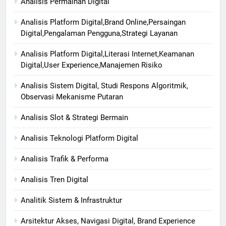
Analisis Permainan Digital
Analisis Platform Digital,Brand Online,Persaingan
Digital,Pengalaman Pengguna,Strategi Layanan
Analisis Platform Digital,Literasi Internet,Keamanan
Digital,User Experience,Manajemen Risiko
Analisis Sistem Digital, Studi Respons Algoritmik,
Observasi Mekanisme Putaran
Analisis Slot & Strategi Bermain
Analisis Teknologi Platform Digital
Analisis Trafik & Performa
Analisis Tren Digital
Analitik Sistem & Infrastruktur
Arsitektur Akses, Navigasi Digital, Brand Experience