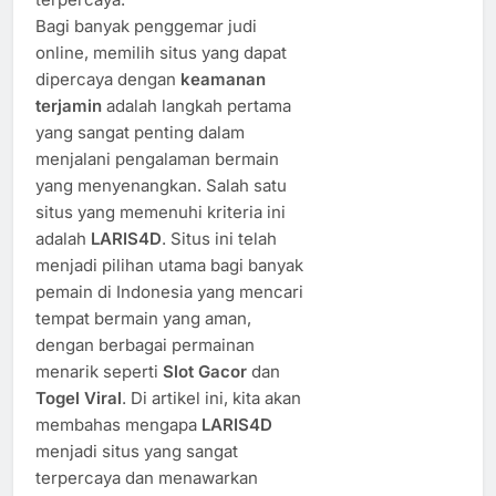
Bagi banyak penggemar judi
online, memilih situs yang dapat
dipercaya dengan
keamanan
terjamin
adalah langkah pertama
yang sangat penting dalam
menjalani pengalaman bermain
yang menyenangkan. Salah satu
situs yang memenuhi kriteria ini
adalah
LARIS4D
. Situs ini telah
menjadi pilihan utama bagi banyak
pemain di Indonesia yang mencari
tempat bermain yang aman,
dengan berbagai permainan
menarik seperti
Slot Gacor
dan
Togel Viral
. Di artikel ini, kita akan
membahas mengapa
LARIS4D
menjadi situs yang sangat
terpercaya dan menawarkan