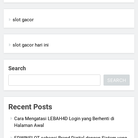
slot gacor
slot gacor hari ini
Search
SEARCH
Recent Posts
Cara Mengatasi LEBAH4D Login yang Berhenti di
Halaman Awal