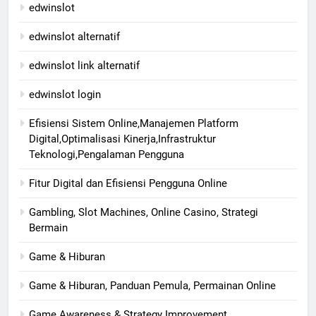
edwinslot
edwinslot alternatif
edwinslot link alternatif
edwinslot login
Efisiensi Sistem Online,Manajemen Platform
Digital,Optimalisasi Kinerja,Infrastruktur
Teknologi,Pengalaman Pengguna
Fitur Digital dan Efisiensi Pengguna Online
Gambling, Slot Machines, Online Casino, Strategi
Bermain
Game & Hiburan
Game & Hiburan, Panduan Pemula, Permainan Online
Game Awareness & Strategy Improvement