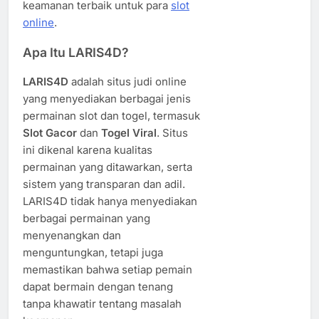
keamanan terbaik untuk para
slot
online
.
Apa Itu LARIS4D?
LARIS4D
adalah situs judi online
yang menyediakan berbagai jenis
permainan slot dan togel, termasuk
Slot Gacor
dan
Togel Viral
. Situs
ini dikenal karena kualitas
permainan yang ditawarkan, serta
sistem yang transparan dan adil.
LARIS4D tidak hanya menyediakan
berbagai permainan yang
menyenangkan dan
menguntungkan, tetapi juga
memastikan bahwa setiap pemain
dapat bermain dengan tenang
tanpa khawatir tentang masalah