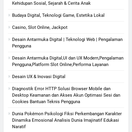
Kehidupan Sosial, Sejarah & Cerita Anak
Budaya Digital, Teknologi Game, Estetika Lokal
Casino, Slot Online, Jackpot
Desain Antarmuka Digital | Teknologi Web | Pengalaman
Pengguna
Desain Antarmuka Digital,UI dan UX Modern,Pengalaman
Pengguna,Platform Slot Online,Performa Layanan
Desain UX & Inovasi Digital
Diagnostik Error HTTP Solusi Browser Mobile dan
Desktop Keamanan dan Akses Akun Optimasi Sesi dan
Cookies Bantuan Teknis Pengguna
Dunia Pokémon Psikologi Fiksi Perkembangan Karakter
Dinamika Emosional Analisis Dunia Imajinatif Edukasi
Naratif