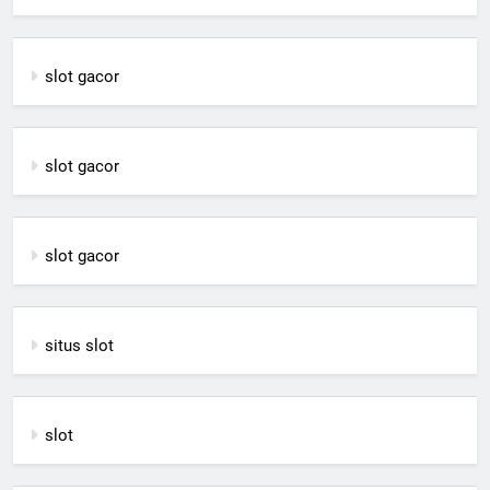
slot gacor
slot gacor
slot gacor
situs slot
slot