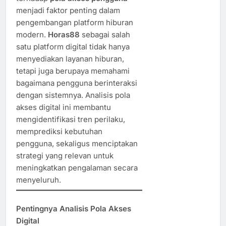
menjadi faktor penting dalam
pengembangan platform hiburan
modern.
Horas88
sebagai salah
satu platform digital tidak hanya
menyediakan layanan hiburan,
tetapi juga berupaya memahami
bagaimana pengguna berinteraksi
dengan sistemnya. Analisis pola
akses digital ini membantu
mengidentifikasi tren perilaku,
memprediksi kebutuhan
pengguna, sekaligus menciptakan
strategi yang relevan untuk
meningkatkan pengalaman secara
menyeluruh.
Pentingnya Analisis Pola Akses
Digital