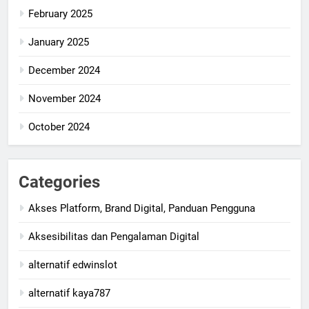
February 2025
January 2025
December 2024
November 2024
October 2024
Categories
Akses Platform, Brand Digital, Panduan Pengguna
Aksesibilitas dan Pengalaman Digital
alternatif edwinslot
alternatif kaya787