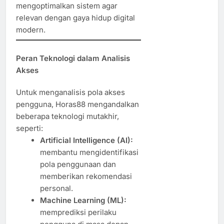
mengoptimalkan sistem agar
relevan dengan gaya hidup digital
modern.
Peran Teknologi dalam Analisis
Akses
Untuk menganalisis pola akses
pengguna, Horas88 mengandalkan
beberapa teknologi mutakhir,
seperti:
Artificial Intelligence (AI):
membantu mengidentifikasi
pola penggunaan dan
memberikan rekomendasi
personal.
Machine Learning (ML):
memprediksi perilaku