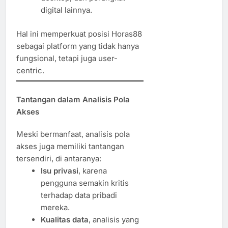
digital lainnya.
Hal ini memperkuat posisi Horas88
sebagai platform yang tidak hanya
fungsional, tetapi juga user-
centric.
Tantangan dalam Analisis Pola
Akses
Meski bermanfaat, analisis pola
akses juga memiliki tantangan
tersendiri, di antaranya:
Isu privasi
, karena
pengguna semakin kritis
terhadap data pribadi
mereka.
Kualitas data
, analisis yang