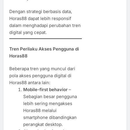
Dengan strategi berbasis data,
Horas88 dapat lebih responsif
dalam menghadapi perubahan tren
digital yang cepat.
Tren Perilaku Akses Pengguna di
Horas88
Beberapa tren yang muncul dari
pola akses pengguna digital di
Horas88 antara lain:
Mobile-first behavior
–
Sebagian besar pengguna
lebih sering mengakses
Horas88 melalui
smartphone dibandingkan
perangkat desktop.