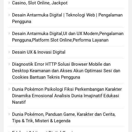
Casino, Slot Online, Jackpot
Desain Antarmuka Digital | Teknologi Web | Pengalaman
Pengguna
Desain Antarmuka Digital,UI dan UX Modern,Pengalaman
Pengguna,Platform Slot Online,Performa Layanan
Desain UX & Inovasi Digital
Diagnostik Error HTTP Solusi Browser Mobile dan
Desktop Keamanan dan Akses Akun Optimasi Sesi dan
Cookies Bantuan Teknis Pengguna
Dunia Pokémon Psikologi Fiksi Perkembangan Karakter
Dinamika Emosional Analisis Dunia Imajinatif Edukasi
Naratif
Dunia Pokémon, Panduan Game, Karakter dan Cerita,
Tips & Trik, Misteri & Legenda