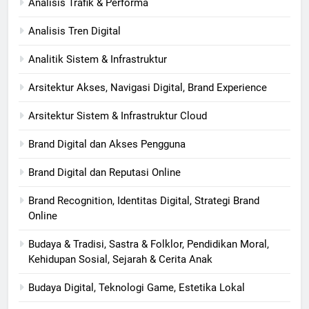
Analisis Trafik & Performa
Analisis Tren Digital
Analitik Sistem & Infrastruktur
Arsitektur Akses, Navigasi Digital, Brand Experience
Arsitektur Sistem & Infrastruktur Cloud
Brand Digital dan Akses Pengguna
Brand Digital dan Reputasi Online
Brand Recognition, Identitas Digital, Strategi Brand
Online
Budaya & Tradisi, Sastra & Folklor, Pendidikan Moral,
Kehidupan Sosial, Sejarah & Cerita Anak
Budaya Digital, Teknologi Game, Estetika Lokal