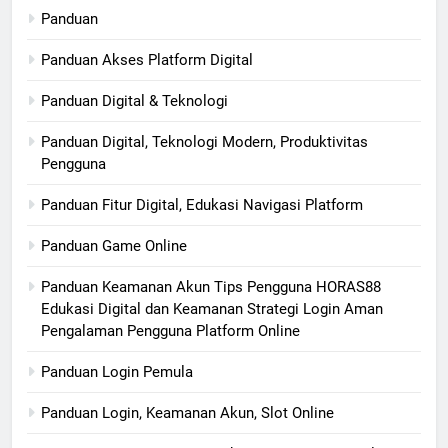
Panduan
Panduan Akses Platform Digital
Panduan Digital & Teknologi
Panduan Digital, Teknologi Modern, Produktivitas
Pengguna
Panduan Fitur Digital, Edukasi Navigasi Platform
Panduan Game Online
Panduan Keamanan Akun Tips Pengguna HORAS88
Edukasi Digital dan Keamanan Strategi Login Aman
Pengalaman Pengguna Platform Online
Panduan Login Pemula
Panduan Login, Keamanan Akun, Slot Online