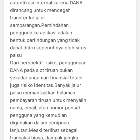
autentikasi internal karena DANA
dirancang untuk mencegah
transfer ke jalur
sembarangan.Pemindahan
pengguna ke aplikasi adalah
bentuk perlindungan yang tidak
dapat ditiru sepenuhnya oleh situs
palsu
Dari perspektif risiko, penggunaan
DANA pada slot tiruan bukan
sekadar ancaman finansial tetapi
juga risiko identitas.Banyak jalur
palsu memanfaatkan halaman
pembayaran tiruan untuk menyalin
nama, email, atau nomor ponsel
pengguna yang kemudian
digunakan dalam penipuan
lanjutan.Meski terlihat sebagai
transaksi biasa, dampak jangka