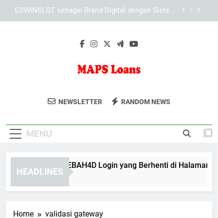
Skip
LEBAH4D sebagai Brand Digital dengan Sistem
to
yang Terstruktur dan Konsisten
content
KAYA787 sebagai Brand Digital dengan Sistem
yang Terstruktur dan Mudah Dipahami
Cara Mengatasi LEBAH4D Login yang Berhenti di
Halaman Awal
EDWINSLOT sebagai Brand Digital dengan Sistem
yang Terstruktur
MAPS Loans
MAPS Loans Menyediakan Layanan
LEBAH4D sebagai Brand Digital dengan Sistem
NEWSLETTER
RANDOM NEWS
yang Terstruktur dan Konsisten
Pinjaman Cepat Dengan Proses Mudah
KAYA787 sebagai Brand Digital dengan Sistem
Dan Bunga Rendah.
yang Terstruktur dan Mudah Dipahami
MENU
ra Mengatasi LEBAH4D Login yang Berhenti di Halaman Awal
HEADLINES
Weeks Ago
Home
validasi gateway