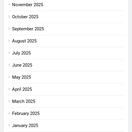
November 2025
October 2025
September 2025
August 2025
July 2025
June 2025
May 2025
April 2025
March 2025
February 2025
January 2025