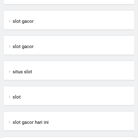
slot gacor
slot gacor
situs slot
slot
slot gacor hari ini