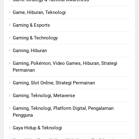
Game, Hiburan, Teknologi
Gaming & Esports
Gaming & Technology
Gaming, Hiburan
Gaming, Pokémon, Video Games, Hiburan, Strategi
Permainan
Gaming, Slot Online, Strategi Permainan
Gaming, Teknologi, Metaverse
Gaming, Teknologi, Platform Digital, Pengalaman
Pengguna
Gaya Hidup & Teknologi