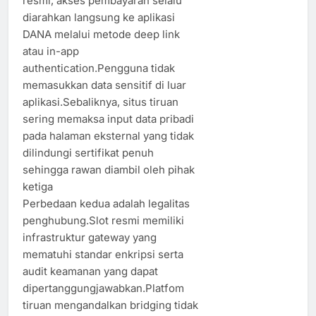
resmi, akses pembayaran selalu
diarahkan langsung ke aplikasi
DANA melalui metode deep link
atau in-app
authentication.Pengguna tidak
memasukkan data sensitif di luar
aplikasi.Sebaliknya, situs tiruan
sering memaksa input data pribadi
pada halaman eksternal yang tidak
dilindungi sertifikat penuh
sehingga rawan diambil oleh pihak
ketiga
Perbedaan kedua adalah legalitas
penghubung.Slot resmi memiliki
infrastruktur gateway yang
mematuhi standar enkripsi serta
audit keamanan yang dapat
dipertanggungjawabkan.Platfom
tiruan mengandalkan bridging tidak