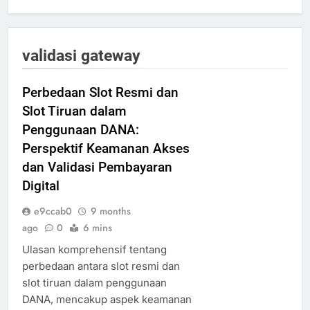
validasi gateway
Perbedaan Slot Resmi dan
Slot Tiruan dalam
Penggunaan DANA:
Perspektif Keamanan Akses
dan Validasi Pembayaran
Digital
e9ccab0
9 months
ago
0
6 mins
Ulasan komprehensif tentang
perbedaan antara slot resmi dan
slot tiruan dalam penggunaan
DANA, mencakup aspek keamanan