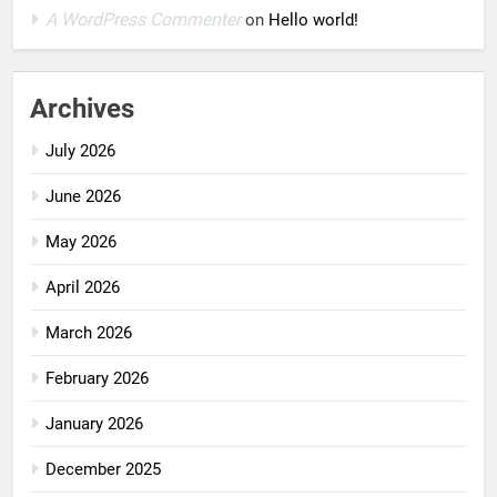
A WordPress Commenter
on
Hello world!
Archives
July 2026
June 2026
May 2026
April 2026
March 2026
February 2026
January 2026
December 2025