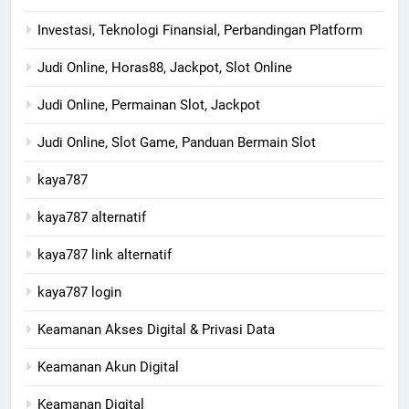
Investasi, Teknologi Finansial, Perbandingan Platform
Judi Online, Horas88, Jackpot, Slot Online
Judi Online, Permainan Slot, Jackpot
Judi Online, Slot Game, Panduan Bermain Slot
kaya787
kaya787 alternatif
kaya787 link alternatif
kaya787 login
Keamanan Akses Digital & Privasi Data
Keamanan Akun Digital
Keamanan Digital