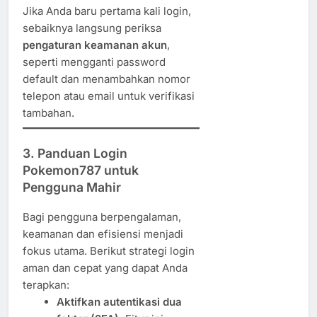
Jika Anda baru pertama kali login,
sebaiknya langsung periksa
pengaturan keamanan akun
,
seperti mengganti password
default dan menambahkan nomor
telepon atau email untuk verifikasi
tambahan.
3. Panduan Login
Pokemon787 untuk
Pengguna Mahir
Bagi pengguna berpengalaman,
keamanan dan efisiensi menjadi
fokus utama. Berikut strategi login
aman dan cepat yang dapat Anda
terapkan:
Aktifkan autentikasi dua