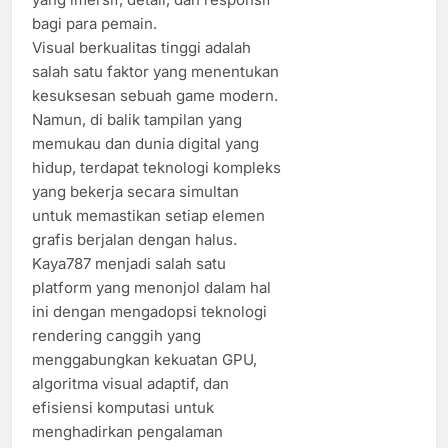
bagi para pemain.
Visual berkualitas tinggi adalah
salah satu faktor yang menentukan
kesuksesan sebuah game modern.
Namun, di balik tampilan yang
memukau dan dunia digital yang
hidup, terdapat teknologi kompleks
yang bekerja secara simultan
untuk memastikan setiap elemen
grafis berjalan dengan halus.
Kaya787 menjadi salah satu
platform yang menonjol dalam hal
ini dengan mengadopsi teknologi
rendering canggih yang
menggabungkan kekuatan GPU,
algoritma visual adaptif, dan
efisiensi komputasi untuk
menghadirkan pengalaman