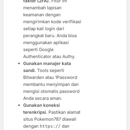
faktor (2FA).
Fitur ini
menambah lapisan
keamanan dengan
mengirimkan kode verifikasi
setiap kali login dari
perangkat baru. Anda bisa
menggunakan aplikasi
seperti Google
Authenticator atau Authy.
Gunakan manajer kata
sandi.
Tools seperti
Bitwarden atau 1Password
membantu menyimpan dan
mengisi otomatis password
Anda secara aman.
Gunakan koneksi
terenkripsi.
Pastikan alamat
situs Pokemon787 diawali
dengan
dan
https://