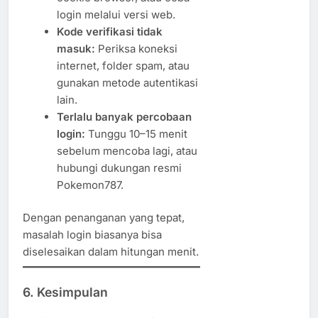
login melalui versi web.
Kode verifikasi tidak
masuk:
Periksa koneksi
internet, folder spam, atau
gunakan metode autentikasi
lain.
Terlalu banyak percobaan
login:
Tunggu 10–15 menit
sebelum mencoba lagi, atau
hubungi dukungan resmi
Pokemon787.
Dengan penanganan yang tepat,
masalah login biasanya bisa
diselesaikan dalam hitungan menit.
6. Kesimpulan