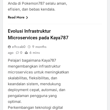
Anda di Pokemon787 selalu aman,
efisien, dan bebas kendala.
Read More
Evolusi Infrastruktur
Microservices pada Kaya787
e9ccab0
9 months
ago
0
6 mins
Pelajari bagaimana Kaya787
mengembangkan infrastruktur
microservices untuk meningkatkan
skalabilitas, fleksibilitas, dan
keandalan sistem, mendukung
deployment cepat, automasi, dan
pengalaman pengguna yang
optimal.
Perkembangan teknologi digital