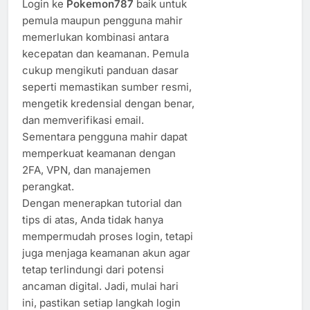
Login ke
Pokemon787
baik untuk
pemula maupun pengguna mahir
memerlukan kombinasi antara
kecepatan dan keamanan. Pemula
cukup mengikuti panduan dasar
seperti memastikan sumber resmi,
mengetik kredensial dengan benar,
dan memverifikasi email.
Sementara pengguna mahir dapat
memperkuat keamanan dengan
2FA, VPN, dan manajemen
perangkat.
Dengan menerapkan tutorial dan
tips di atas, Anda tidak hanya
mempermudah proses login, tetapi
juga menjaga keamanan akun agar
tetap terlindungi dari potensi
ancaman digital. Jadi, mulai hari
ini, pastikan setiap langkah login