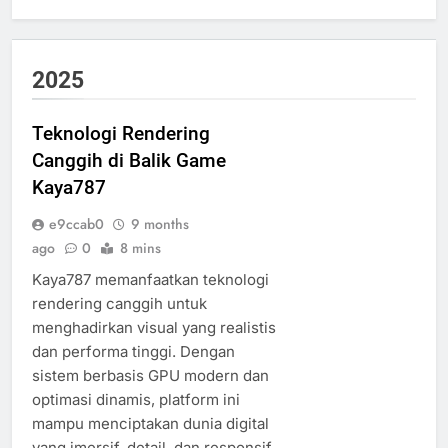
2025
Teknologi Rendering
Canggih di Balik Game
Kaya787
e9ccab0
9 months
ago
0
8 mins
Kaya787 memanfaatkan teknologi
rendering canggih untuk
menghadirkan visual yang realistis
dan performa tinggi. Dengan
sistem berbasis GPU modern dan
optimasi dinamis, platform ini
mampu menciptakan dunia digital
yang imersif, detail, dan responsif