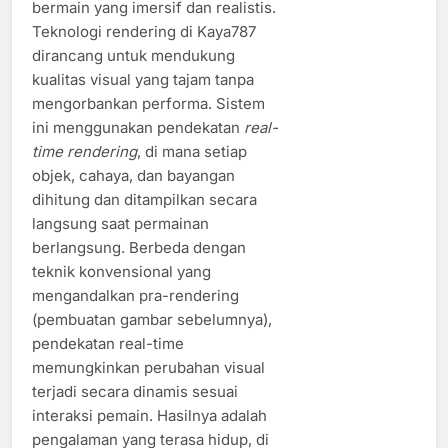
bermain yang imersif dan realistis.
Teknologi rendering di Kaya787
dirancang untuk mendukung
kualitas visual yang tajam tanpa
mengorbankan performa. Sistem
ini menggunakan pendekatan
real-
time rendering
, di mana setiap
objek, cahaya, dan bayangan
dihitung dan ditampilkan secara
langsung saat permainan
berlangsung. Berbeda dengan
teknik konvensional yang
mengandalkan pra-rendering
(pembuatan gambar sebelumnya),
pendekatan real-time
memungkinkan perubahan visual
terjadi secara dinamis sesuai
interaksi pemain. Hasilnya adalah
pengalaman yang terasa hidup, di