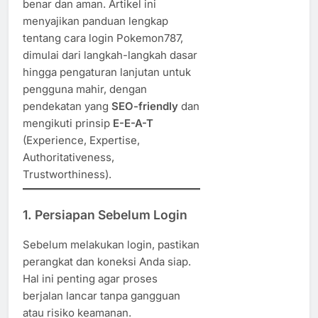
benar dan aman. Artikel ini
menyajikan panduan lengkap
tentang cara login Pokemon787,
dimulai dari langkah-langkah dasar
hingga pengaturan lanjutan untuk
pengguna mahir, dengan
pendekatan yang
SEO-friendly
dan
mengikuti prinsip
E-E-A-T
(Experience, Expertise,
Authoritativeness,
Trustworthiness).
1. Persiapan Sebelum Login
Sebelum melakukan login, pastikan
perangkat dan koneksi Anda siap.
Hal ini penting agar proses
berjalan lancar tanpa gangguan
atau risiko keamanan.