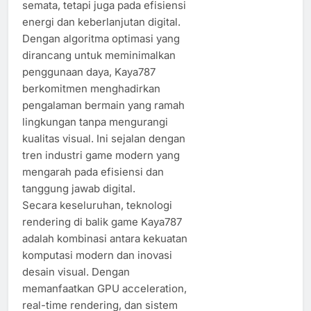
semata, tetapi juga pada efisiensi
energi dan keberlanjutan digital.
Dengan algoritma optimasi yang
dirancang untuk meminimalkan
penggunaan daya, Kaya787
berkomitmen menghadirkan
pengalaman bermain yang ramah
lingkungan tanpa mengurangi
kualitas visual. Ini sejalan dengan
tren industri game modern yang
mengarah pada efisiensi dan
tanggung jawab digital.
Secara keseluruhan, teknologi
rendering di balik game Kaya787
adalah kombinasi antara kekuatan
komputasi modern dan inovasi
desain visual. Dengan
memanfaatkan GPU acceleration,
real-time rendering, dan sistem