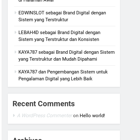
di Halaman Awal
EDWINSLOT sebagai Brand Digital dengan
Sistem yang Terstruktur
LEBAH4D sebagai Brand Digital dengan
Sistem yang Terstruktur dan Konsisten
KAYA787 sebagai Brand Digital dengan Sistem
yang Terstruktur dan Mudah Dipahami
KAYA787 dan Pengembangan Sistem untuk
Pengalaman Digital yang Lebih Baik
Recent Comments
A WordPress Commenter
on
Hello world!