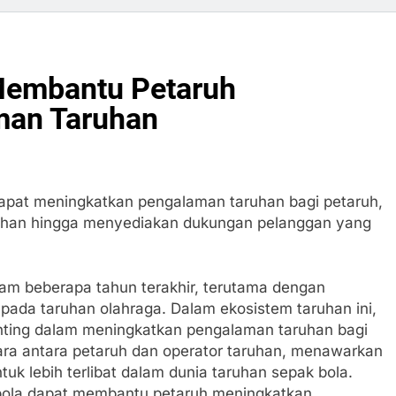
Membantu Petaruh
man Taruhan
apat meningkatkan pengalaman taruhan bagi petaruh,
aruhan hingga menyediakan dukungan pelanggan yang
am beberapa tahun terakhir, terutama dengan
pada taruhan olahraga. Dalam ekosistem taruhan ini,
ting dalam meningkatkan pengalaman taruhan bagi
tara antara petaruh dan operator taruhan, menawarkan
k lebih terlibat dalam dunia taruhan sepak bola.
bola dapat membantu petaruh meningkatkan