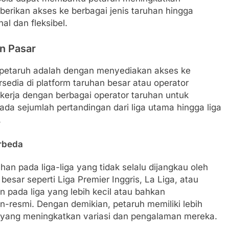
erikan akses ke berbagai jenis taruhan hingga
l dan fleksibel.
n Pasar
 petaruh adalah dengan menyediakan akses ke
rsedia di platform taruhan besar atau operator
ekerja dengan berbagai operator taruhan untuk
da sejumlah pertandingan dari liga utama hingga liga
.
erbeda
an pada liga-liga yang tidak selalu dijangkau oleh
a besar seperti Liga Premier Inggris, La Liga, atau
 pada liga yang lebih kecil atau bahkan
-resmi. Dengan demikian, petaruh memiliki lebih
, yang meningkatkan variasi dan pengalaman mereka.