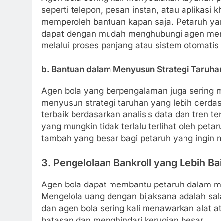
seperti telepon, pesan instan, atau aplikas
memperoleh bantuan kapan saja. Petaruh yang
dapat dengan mudah menghubungi agen mere
melalui proses panjang atau sistem otomati
b. Bantuan dalam Menyusun Strategi Taruha
Agen bola yang berpengalaman juga sering 
menyusun strategi taruhan yang lebih cerda
terbaik berdasarkan analisis data dan tren t
yang mungkin tidak terlalu terlihat oleh pet
tambah yang besar bagi petaruh yang ingin
3.
Pengelolaan Bankroll yang Lebih Ba
Agen bola dapat membantu petaruh dalam men
Mengelola uang dengan bijaksana adalah sal
dan agen bola sering kali menawarkan alat
batasan dan menghindari kerugian besar.