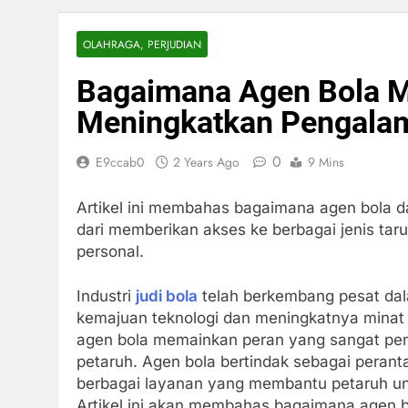
OLAHRAGA, PERJUDIAN
Bagaimana Agen Bola 
Meningkatkan Pengala
0
E9ccab0
2 Years Ago
9 Mins
Artikel ini membahas bagaimana agen bola d
dari memberikan akses ke berbagai jenis t
personal.
Industri
judi bola
telah berkembang pesat dal
kemajuan teknologi dan meningkatnya minat 
agen bola memainkan peran yang sangat pen
petaruh. Agen bola bertindak sebagai peran
berbagai layanan yang membantu petaruh untu
Artikel ini akan membahas bagaimana agen 