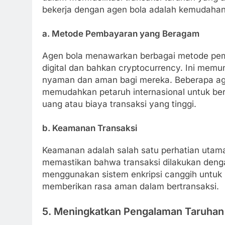
bekerja dengan agen bola adalah kemudaha
a. Metode Pembayaran yang Beragam
Agen bola menawarkan berbagai metode pemb
digital dan bahkan cryptocurrency. Ini mem
nyaman dan aman bagi mereka. Beberapa agen
memudahkan petaruh internasional untuk ber
uang atau biaya transaksi yang tinggi.
b. Keamanan Transaksi
Keamanan adalah salah satu perhatian utama
memastikan bahwa transaksi dilakukan deng
menggunakan sistem enkripsi canggih untuk 
memberikan rasa aman dalam bertransaksi.
5.
Meningkatkan Pengalaman Taruhan