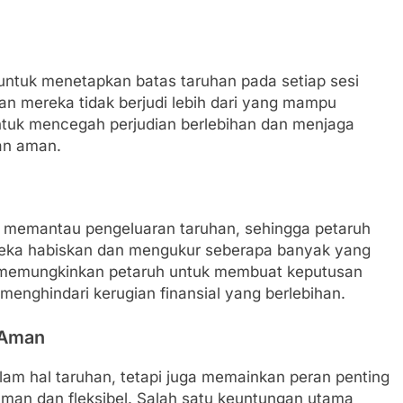
ntuk menetapkan batas taruhan pada setiap sesi
an mereka tidak berjudi lebih dari yang mampu
untuk mencegah perjudian berlebihan dan menjaga
an aman.
k memantau pengeluaran taruhan, sehingga petaruh
reka habiskan dan mengukur seberapa banyak yang
i memungkinkan petaruh untuk membuat keputusan
menghindari kerugian finansial yang berlebihan.
 Aman
am hal taruhan, tetapi juga memainkan peran penting
aman dan fleksibel. Salah satu keuntungan utama