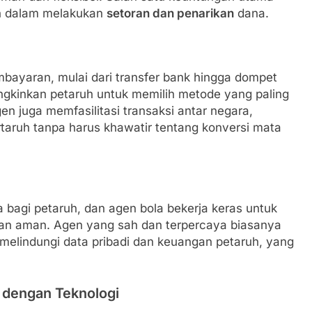
n dalam melakukan
setoran dan penarikan
dana.
ayaran, mulai dari transfer bank hingga dompet
ungkinkan petaruh untuk memilih metode yang paling
 juga memfasilitasi transaksi antar negara,
taruh tanpa harus khawatir tentang konversi mata
 bagi petaruh, dan agen bola bekerja keras untuk
an aman. Agen yang sah dan terpercaya biasanya
melindungi data pribadi dan keuangan petaruh, yang
 dengan Teknologi