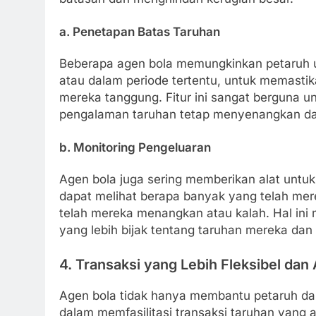
a. Penetapan Batas Taruhan
Beberapa agen bola memungkinkan petaruh u
atau dalam periode tertentu, untuk memastik
mereka tanggung. Fitur ini sangat berguna 
pengalaman taruhan tetap menyenangkan d
b. Monitoring Pengeluaran
Agen bola juga sering memberikan alat untu
dapat melihat berapa banyak yang telah me
telah mereka menangkan atau kalah. Hal in
yang lebih bijak tentang taruhan mereka dan 
4.
Transaksi yang Lebih Fleksibel dan
Agen bola tidak hanya membantu petaruh dal
dalam memfasilitasi transaksi taruhan yang 