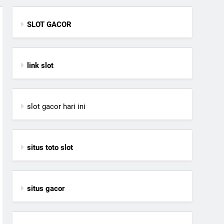
SLOT GACOR
link slot
slot gacor hari ini
situs toto slot
situs gacor