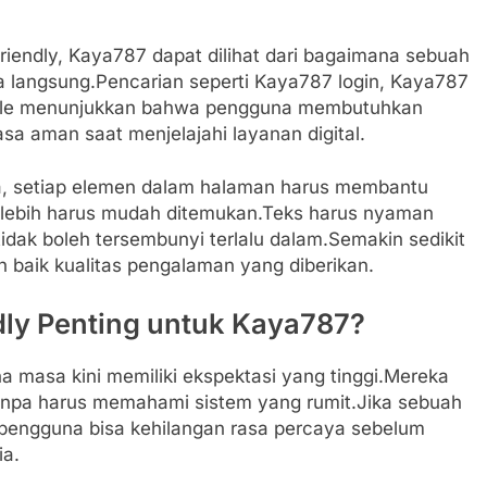
-friendly, Kaya787 dapat dilihat dari bagaimana sebuah
langsung.Pencarian seperti Kaya787 login, Kaya787
obile menunjukkan bahwa pengguna membutuhkan
asa aman saat menjelajahi layanan digital.
ya, setiap elemen dalam halaman harus membantu
ebih harus mudah ditemukan.Teks harus nyaman
tidak boleh tersembunyi terlalu dalam.Semakin sedikit
baik kualitas pengalaman yang diberikan.
ly Penting untuk Kaya787?
a masa kini memiliki ekspektasi yang tinggi.Mereka
tanpa harus memahami sistem yang rumit.Jika sebuah
 pengguna bisa kehilangan rasa percaya sebelum
ia.