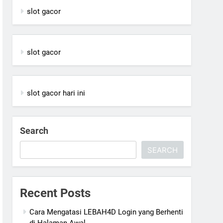
slot gacor
slot gacor
slot gacor hari ini
Search
SEARCH
Recent Posts
Cara Mengatasi LEBAH4D Login yang Berhenti