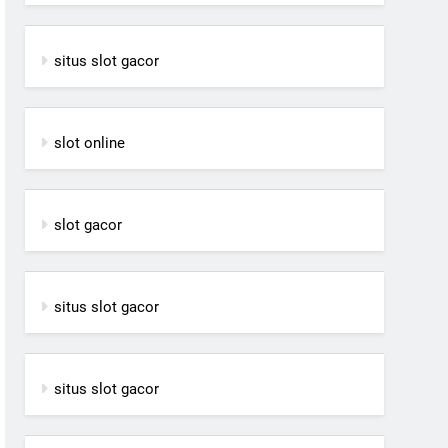
situs slot gacor
slot online
slot gacor
situs slot gacor
situs slot gacor