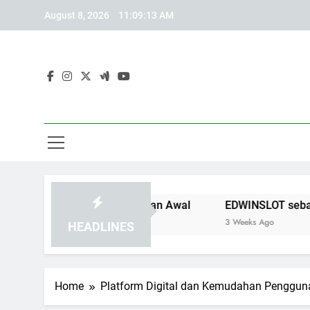
Skip
August 8, 2026
11:09:14 AM
to
content
MA
MAPS Loan
Berhenti di Halaman Awal
EDWINSLOT sebagai Brand Dig
3 Weeks Ago
HEADLINES
Home
Platform Digital dan Kemudahan Penggun