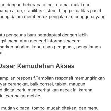
itan dengan beberapa aspek utama, mulai dari
anan akun, stabilitas sistem, hingga kualitas pusat
hubung dalam membentuk pengalaman pengguna yang
u pengguna baru beradaptasi dengan lebih
gsi menu atau mencari informasi secara
dasarkan prioritas kebutuhan pengguna, pengalaman
al.
 Dasar Kemudahan Akses
h tampilan responsif.Tampilan responsif memungkinkan
ar perangkat, baik ponsel, tablet, maupun
 digital perlu memperhatikan aspek ini karena
ui perangkat mobile.
p mudah dibaca, tombol mudah ditekan, dan menu