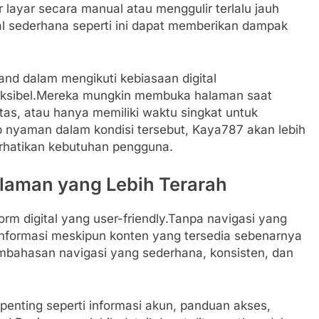
 layar secara manual atau menggulir terlalu jauh
 sederhana seperti ini dapat memberikan dampak
nd dalam mengikuti kebiasaan digital
eksibel.Mereka mungkin membuka halaman saat
tas, atau hanya memiliki waktu singkat untuk
 nyaman dalam kondisi tersebut, Kaya787 akan lebih
hatikan kebutuhan pengguna.
laman yang Lebih Terarah
rm digital yang user-friendly.Tanpa navigasi yang
nformasi meskipun konten yang tersedia sebenarnya
mbahasan navigasi yang sederhana, konsisten, dan
nting seperti informasi akun, panduan akses,