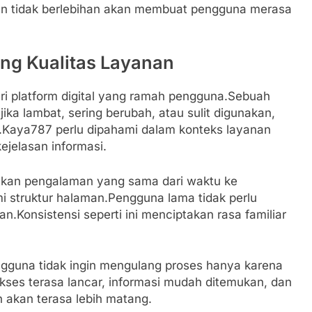
 dan tidak berlebihan akan membuat pengguna merasa
ng Kualitas Layanan
ari platform digital yang ramah pengguna.Sebuah
jika lambat, sering berubah, atau sulit digunakan,
Kaya787 perlu dipahami dalam konteks layanan
jelasan informasi.
kan pengalaman yang sama dari waktu ke
struktur halaman.Pengguna lama tidak perlu
n.Konsistensi seperti ini menciptakan rasa familiar
Pengguna tidak ingin mengulang proses hanya karena
kses terasa lancar, informasi mudah ditemukan, dan
 akan terasa lebih matang.