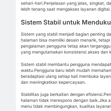
sehari-hari.Penjelasan yang jelas, singkat,
lebih tenang saat mengakses layanan digital.
Sistem Stabil untuk Menduku
Sistem yang stabil menjadi bagian penting d
halaman bisa memiliki desain menarik, tetapi 
pengalaman pengguna tetap akan terganggu.
yang mengutamakan konsistensi akses dan ke
Sistem stabil membantu pengguna mendapat
waktu.Pengguna baru lebih mudah memahami 
beradaptasi ulang setiap kali membuka layana
dan meningkatkan kepercayaan.
Stabilitas juga berkaitan dengan efisiensi.
halaman tidak merespons dengan baik.Jika a
menu tidak membingungkan, kualitas layanan