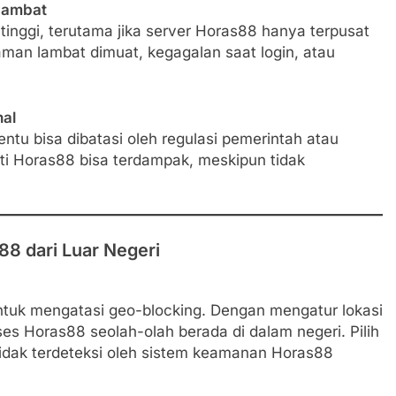
 Lambat
 tinggi, terutama jika server Horas88 hanya terpusat
aman lambat dimuat, kegagalan saat login, atau
nal
entu bisa dibatasi oleh regulasi pemerintah atau
erti Horas88 bisa terdampak, meskipun tidak
88 dari Luar Negeri
 untuk mengatasi geo-blocking. Dengan mengatur lokasi
s Horas88 seolah-olah berada di dalam negeri. Pilih
 tidak terdeteksi oleh sistem keamanan Horas88