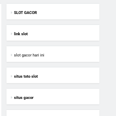
SLOT GACOR
link slot
slot gacor hari ini
situs toto slot
situs gacor