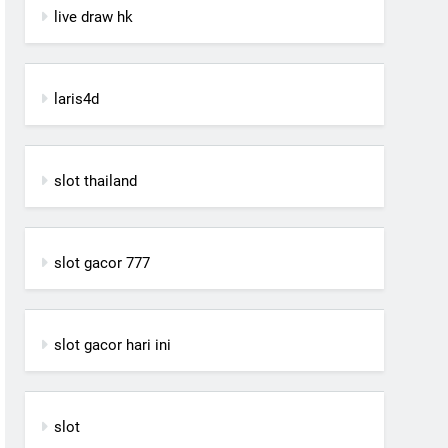
live draw hk
laris4d
slot thailand
slot gacor 777
slot gacor hari ini
slot