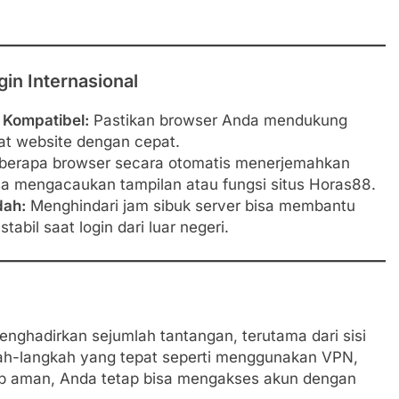
n Internasional
 Kompatibel:
Pastikan browser Anda mendukung
t website dengan cepat.
erapa browser secara otomatis menerjemahkan
a mengacaukan tampilan atau fungsi situs Horas88.
dah:
Menghindari jam sibuk server bisa membantu
bil saat login dari luar negeri.
nghadirkan sejumlah tantangan, terutama dari sisi
ah-langkah yang tepat seperti menggunakan VPN,
ap aman, Anda tetap bisa mengakses akun dengan