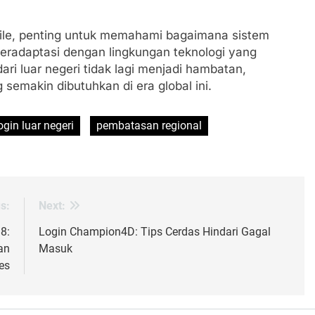
bile, penting untuk memahami bagaimana sistem
eradaptasi dengan lingkungan teknologi yang
ari luar negeri tidak lagi menjadi hambatan,
g semakin dibutuhkan di era global ini.
ogin luar negeri
pembatasan regional
s:
Next:
8:
Login Champion4D: Tips Cerdas Hindari Gagal
an
Masuk
es