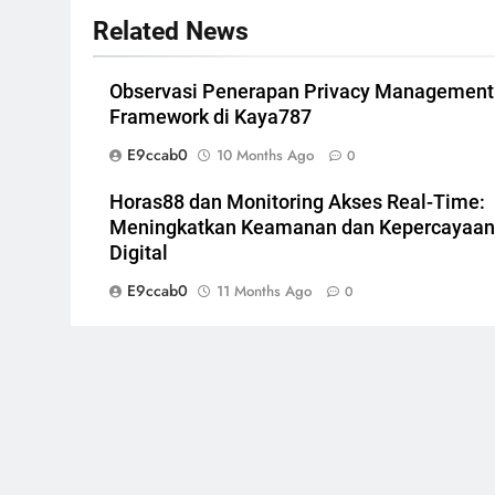
Related News
Observasi Penerapan Privacy Management
Framework di Kaya787
E9ccab0
10 Months Ago
0
Horas88 dan Monitoring Akses Real-Time:
Meningkatkan Keamanan dan Kepercayaan
Digital
E9ccab0
11 Months Ago
0