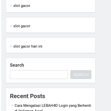
slot gacor
slot gacor
slot gacor hari ini
Search
SEARCH
Recent Posts
Cara Mengatasi LEBAH4D Login yang Berhenti