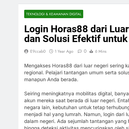
TEKNOLOGI & KEAMANAN DIGITAL
Login Horas88 dari Lua
dan Solusi Efektif unt
0
E9ccab0
1 Year Ago
6 Mins
Mengakses Horas88 dari luar negeri sering 
regional. Pelajari tantangan umum serta solus
manapun Anda berada.
Seiring meningkatnya mobilitas digital, b
akun mereka saat berada di luar negeri. Enta
negara lain, kebutuhan untuk tetap terhubun
menjadi hal yang lumrah. Namun, login dari 
dalam negeri. Ada sejumlah tantangan yang h
hingga deteksi aktivitas mencurigakan oleh