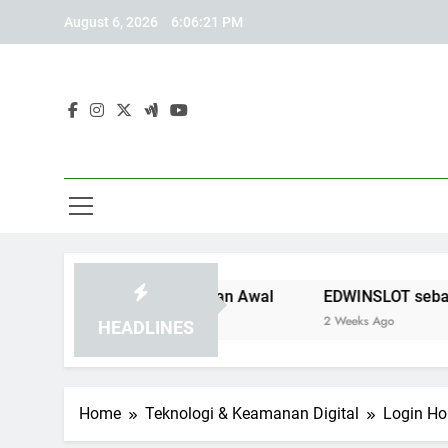
Skip
August 6, 2026
6:06:22 PM
to
content
MA
MAPS Loan
Berhenti di Halaman Awal
EDWINSLOT sebagai Brand Dig
2 Weeks Ago
HEADLINES
Home
Teknologi & Keamanan Digital
Login Ho