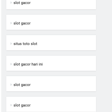
slot gacor
slot gacor
situs toto slot
slot gacor hari ini
slot gacor
slot gacor