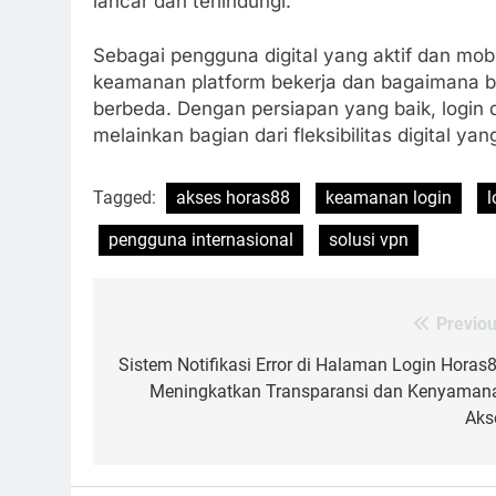
lancar dan terlindungi.
Sebagai pengguna digital yang aktif dan mo
keamanan platform bekerja dan bagaimana b
berbeda. Dengan persiapan yang baik, login d
melainkan bagian dari fleksibilitas digital yan
Tagged:
akses horas88
keamanan login
l
pengguna internasional
solusi vpn
Previou
Post
navigation
Sistem Notifikasi Error di Halaman Login Horas8
Meningkatkan Transparansi dan Kenyaman
Aks