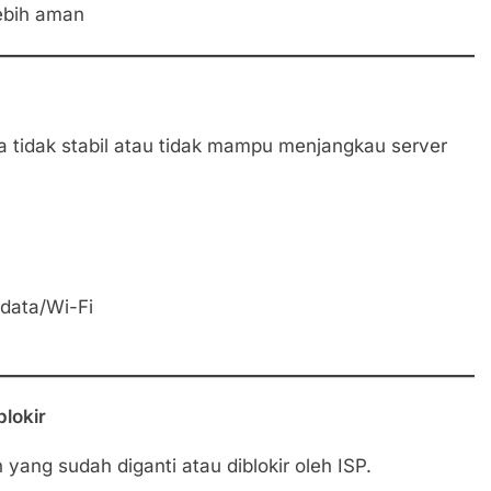
lebih aman
a tidak stabil atau tidak mampu menjangkau server
data/Wi-Fi
blokir
yang sudah diganti atau diblokir oleh ISP.