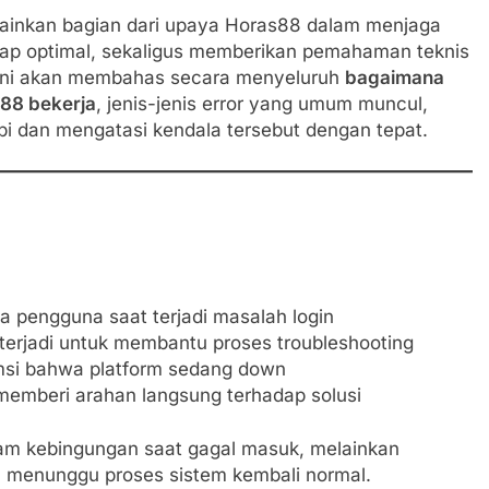
elainkan bagian dari upaya Horas88 dalam menjaga
ap optimal, sekaligus memberikan pemahaman teknis
el ini akan membahas secara menyeluruh
bagaimana
s88 bekerja
, jenis-jenis error yang umum muncul,
 dan mengatasi kendala tersebut dengan tepat.
 pengguna saat terjadi masalah login
terjadi untuk membantu proses troubleshooting
si bahwa platform sedang down
emberi arahan langsung terhadap solusi
lam kebingungan saat gagal masuk, melainkan
u menunggu proses sistem kembali normal.