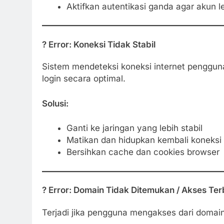
Aktifkan autentikasi ganda agar akun 
?
Error: Koneksi Tidak Stabil
Sistem mendeteksi koneksi internet penggun
login secara optimal.
Solusi:
Ganti ke jaringan yang lebih stabil
Matikan dan hidupkan kembali koneksi 
Bersihkan cache dan cookies browser
?
Error: Domain Tidak Ditemukan / Akses Ter
Terjadi jika pengguna mengakses dari domain 