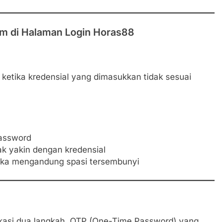
um di Halaman Login Horas88
l ketika kredensial yang dimasukkan tidak sesuai
password
ak yakin dengan kredensial
 jika mengandung spasi tersembunyi
kasi dua langkah, OTP (One-Time Password) yang