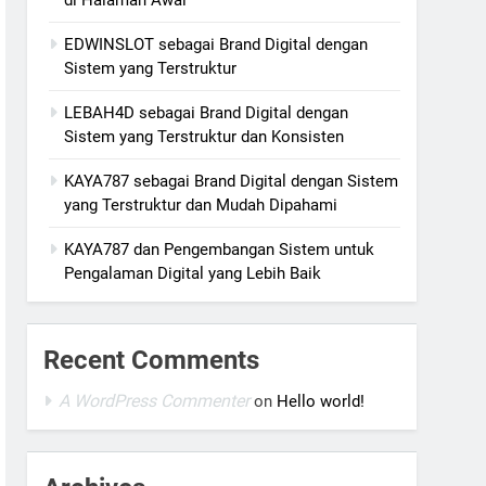
di Halaman Awal
EDWINSLOT sebagai Brand Digital dengan
Sistem yang Terstruktur
LEBAH4D sebagai Brand Digital dengan
Sistem yang Terstruktur dan Konsisten
KAYA787 sebagai Brand Digital dengan Sistem
yang Terstruktur dan Mudah Dipahami
KAYA787 dan Pengembangan Sistem untuk
Pengalaman Digital yang Lebih Baik
Recent Comments
A WordPress Commenter
on
Hello world!