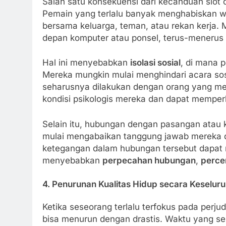
Salah satu konsekuensi dari kecanduan slot 
Pemain yang terlalu banyak menghabiskan wa
bersama keluarga, teman, atau rekan kerja. 
depan komputer atau ponsel, terus-meneru
Hal ini menyebabkan
isolasi sosial
, di mana 
Mereka mungkin mulai menghindari acara sosi
seharusnya dilakukan dengan orang yang mere
kondisi psikologis mereka dan dapat mempe
Selain itu, hubungan dengan pasangan atau k
mulai mengabaikan tanggung jawab mereka di
ketegangan dalam hubungan tersebut dapat m
menyebabkan
perpecahan hubungan
,
perce
4.
Penurunan Kualitas Hidup secara Keselur
Ketika seseorang terlalu terfokus pada perjud
bisa menurun dengan drastis. Waktu yang seh