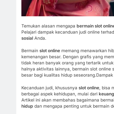
Temukan alasan mengapa
bermain slot onlin
Pelajari dampak kecanduan judi online terh
sosial
Anda.
Bermain
slot online
memang menawarkan hibu
kemenangan besar. Dengan grafis yang memu
tidak heran banyak orang yang tertarik unt
halnya aktivitas lainnya, bermain slot online 
besar bagi kualitas hidup seseorang.Dampak
Kecanduan judi, khususnya
slot online
, bisa
berbagai aspek kehidupan, mulai dari
keuan
Artikel ini akan membahas bagaimana berma
hidup
dan mengapa penting untuk bermain d