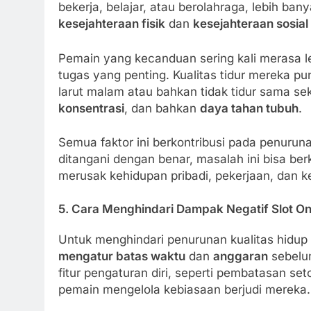
bekerja, belajar, atau berolahraga, lebih ban
kesejahteraan fisik
dan
kesejahteraan sosial
Pemain yang kecanduan sering kali merasa le
tugas yang penting. Kualitas tidur mereka p
larut malam atau bahkan tidak tidur sama se
konsentrasi
, dan bahkan
daya tahan tubuh
.
Semua faktor ini berkontribusi pada penuruna
ditangani dengan benar, masalah ini bisa be
merusak kehidupan pribadi, pekerjaan, dan k
5.
Cara Menghindari Dampak Negatif Slot On
Untuk menghindari penurunan kualitas hidup 
mengatur batas waktu
dan
anggaran
sebelum
fitur pengaturan diri, seperti pembatasan 
pemain mengelola kebiasaan berjudi mereka.