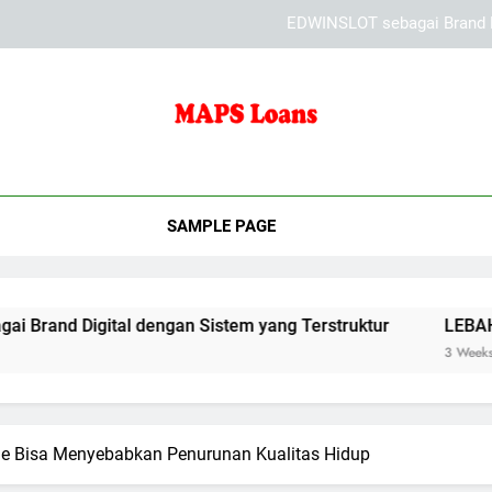
EDWINSLOT sebagai Brand Di
LEBAH4D sebagai Brand Digital dengan 
KAYA787 sebagai Brand Digital dengan Sistem
PS Loans
Cara Mengatasi LEBAH4D 
s Menyediakan Layanan Pinjaman Cepat Dengan Proses Mud
EDWINSLOT sebagai Brand Di
SAMPLE PAGE
LEBAH4D sebagai Brand Digital dengan 
KAYA787 sebagai Brand Digital dengan Sistem
l dengan Sistem yang Terstruktur
LEBAH4D sebagai Bran
3 Weeks Ago
ne Bisa Menyebabkan Penurunan Kualitas Hidup