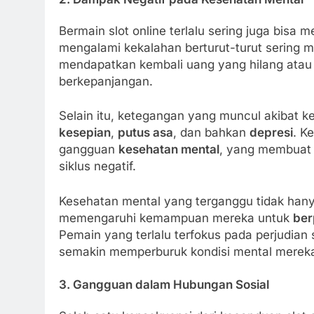
Bermain slot online terlalu sering juga bisa 
mengalami kekalahan berturut-turut sering 
mendapatkan kembali uang yang hilang ata
berkepanjangan.
Selain itu, ketegangan yang muncul akibat
kesepian
,
putus asa
, dan bahkan
depresi
. K
gangguan
kesehatan mental
, yang membuat 
siklus negatif.
Kesehatan mental yang terganggu tidak hany
memengaruhi kemampuan mereka untuk
ber
Pemain yang terlalu terfokus pada perjudian
semakin memperburuk kondisi mental merek
3.
Gangguan dalam Hubungan Sosial