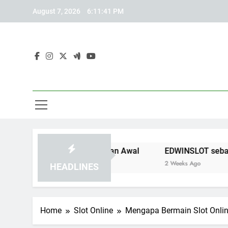
Skip
August 7, 2026
6:11:42 PM
to
content
MA
MAPS Loan
henti di Halaman Awal
EDWINSLOT sebagai Brand Digita
2 Weeks Ago
HEADLINES
Home
Slot Online
Mengapa Bermain Slot Onli