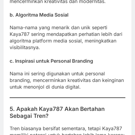
mencerminkan kreativitas dan modernitas.
b. Algoritma Media Sosial
Nama-nama yang menarik dan unik seperti
Kaya787 sering mendapatkan perhatian lebih dari
algoritma platform media sosial, meningkatkan
visibilitasnya.
c. Inspirasi untuk Personal Branding
Nama ini sering digunakan untuk personal
branding, mencerminkan kreativitas dan keinginan
untuk menonjol di dunia digital.
5. Apakah Kaya787 Akan Bertahan
Sebagai Tren?
Tren biasanya bersifat sementara, tetapi Kaya787
memiliki potensi untuk bertahan lebih lama karena: