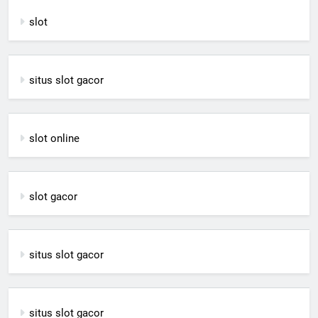
slot
situs slot gacor
slot online
slot gacor
situs slot gacor
situs slot gacor