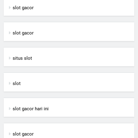
slot gacor
slot gacor
situs slot
slot
slot gacor hari ini
slot gacor