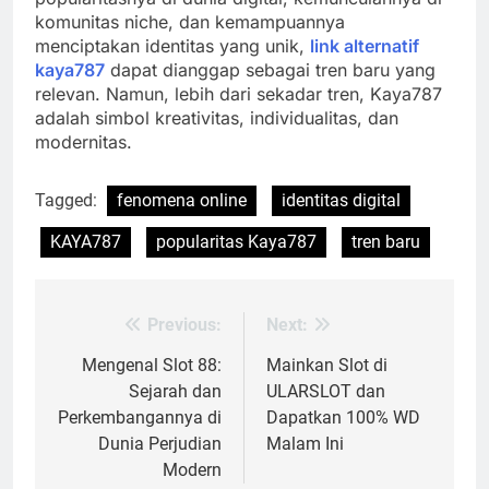
komunitas niche, dan kemampuannya
menciptakan identitas yang unik,
link alternatif
kaya787
dapat dianggap sebagai tren baru yang
relevan. Namun, lebih dari sekadar tren, Kaya787
adalah simbol kreativitas, individualitas, dan
modernitas.
Tagged:
fenomena online
identitas digital
KAYA787
popularitas Kaya787
tren baru
Previous:
Next:
Post
navigation
Mengenal Slot 88:
Mainkan Slot di
Sejarah dan
ULARSLOT dan
Perkembangannya di
Dapatkan 100% WD
Dunia Perjudian
Malam Ini
Modern