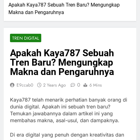
Apakah Kaya787 Sebuah Tren Baru? Mengungkap
Makna dan Pengaruhnya
TREN DIGITAL
Apakah Kaya787 Sebuah
Tren Baru? Mengungkap
Makna dan Pengaruhnya
0
E9ccab0
2 Years Ago
6 Mins
Kaya787 telah menarik perhatian banyak orang di
dunia digital. Apakah ini sebuah tren baru?
Temukan jawabannya dalam artikel ini yang
membahas makna, asal-usul, dan dampaknya.
Di era digital yang penuh dengan kreativitas dan