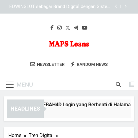
Skip
LEBAH4D sebagai Brand Digital dengan Sistem
to
yang Terstruktur dan Konsisten
content
KAYA787 sebagai Brand Digital dengan Sistem
yang Terstruktur dan Mudah Dipahami
Cara Mengatasi LEBAH4D Login yang Berhenti di
Halaman Awal
EDWINSLOT sebagai Brand Digital dengan Sistem
yang Terstruktur
MAPS Loans
MAPS Loans Menyediakan Layanan
LEBAH4D sebagai Brand Digital dengan Sistem
NEWSLETTER
RANDOM NEWS
yang Terstruktur dan Konsisten
Pinjaman Cepat Dengan Proses Mudah
KAYA787 sebagai Brand Digital dengan Sistem
Dan Bunga Rendah.
yang Terstruktur dan Mudah Dipahami
MENU
ra Mengatasi LEBAH4D Login yang Berhenti di Halaman Awal
HEADLINES
Weeks Ago
Home
Tren Digital