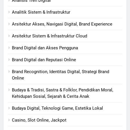
Analisis Tren Digital
Analitik Sistem & Infrastruktur
Arsitektur Akses, Navigasi Digital, Brand Experience
Arsitektur Sistem & Infrastruktur Cloud
Brand Digital dan Akses Pengguna
Brand Digital dan Reputasi Online
Brand Recognition, Identitas Digital, Strategi Brand
Online
Budaya & Tradisi, Sastra & Folklor, Pendidikan Moral,
Kehidupan Sosial, Sejarah & Cerita Anak
Budaya Digital, Teknologi Game, Estetika Lokal
Casino, Slot Online, Jackpot