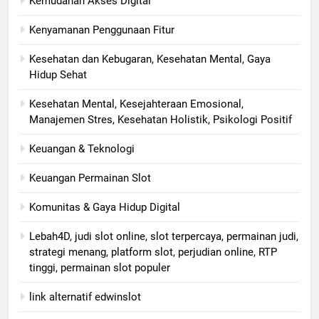
Kemudahan Akses Digital
Kenyamanan Penggunaan Fitur
Kesehatan dan Kebugaran, Kesehatan Mental, Gaya
Hidup Sehat
Kesehatan Mental, Kesejahteraan Emosional,
Manajemen Stres, Kesehatan Holistik, Psikologi Positif
Keuangan & Teknologi
Keuangan Permainan Slot
Komunitas & Gaya Hidup Digital
Lebah4D, judi slot online, slot terpercaya, permainan judi,
strategi menang, platform slot, perjudian online, RTP
tinggi, permainan slot populer
link alternatif edwinslot