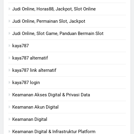
Judi Online, Horas88, Jackpot, Slot Online
Judi Online, Permainan Slot, Jackpot
Judi Online, Slot Game, Panduan Bermain Slot
kaya787
kaya787 alternatif
kaya787 link alternatif
kaya787 login
Keamanan Akses Digital & Privasi Data
Keamanan Akun Digital
Keamanan Digital
Keamanan Digital & Infrastruktur Platform