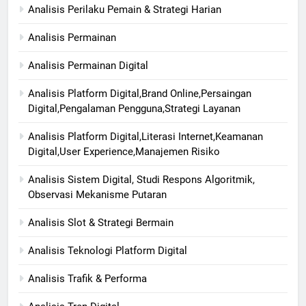
Analisis Perilaku Pemain & Strategi Harian
Analisis Permainan
Analisis Permainan Digital
Analisis Platform Digital,Brand Online,Persaingan
Digital,Pengalaman Pengguna,Strategi Layanan
Analisis Platform Digital,Literasi Internet,Keamanan
Digital,User Experience,Manajemen Risiko
Analisis Sistem Digital, Studi Respons Algoritmik,
Observasi Mekanisme Putaran
Analisis Slot & Strategi Bermain
Analisis Teknologi Platform Digital
Analisis Trafik & Performa