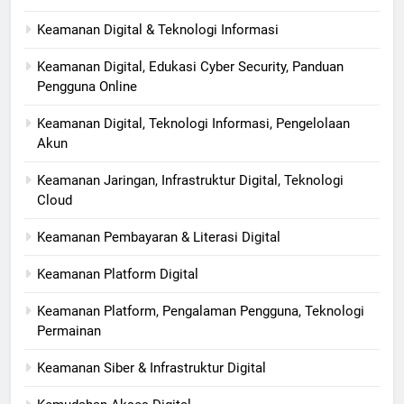
Keamanan Digital & Teknologi Informasi
Keamanan Digital, Edukasi Cyber Security, Panduan
Pengguna Online
Keamanan Digital, Teknologi Informasi, Pengelolaan
Akun
Keamanan Jaringan, Infrastruktur Digital, Teknologi
Cloud
Keamanan Pembayaran & Literasi Digital
Keamanan Platform Digital
Keamanan Platform, Pengalaman Pengguna, Teknologi
Permainan
Keamanan Siber & Infrastruktur Digital