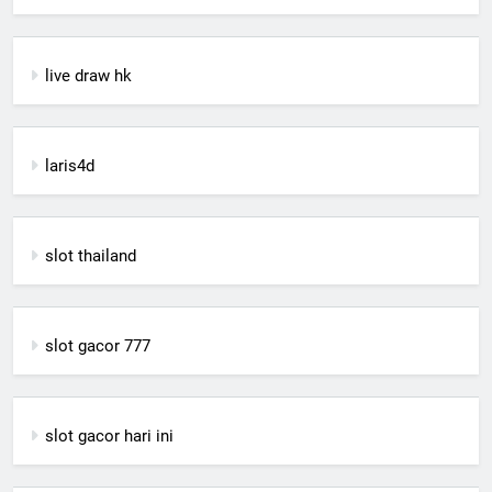
live draw hk
laris4d
slot thailand
slot gacor 777
slot gacor hari ini