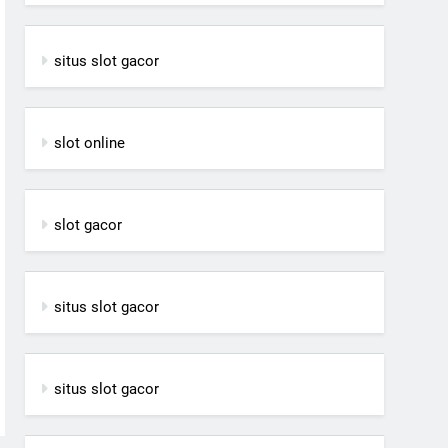
situs slot gacor
slot online
slot gacor
situs slot gacor
situs slot gacor