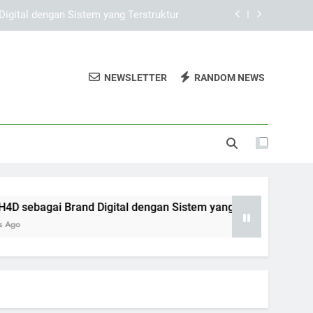
gital dengan Sistem yang Terstruktur
Sistem yang Terstruktur dan Konsisten
 yang Terstruktur dan Mudah Dipahami
NEWSLETTER
RANDOM NEWS
Login yang Berhenti di Halaman Awal
ah Dan Bunga Rendah.
gital dengan Sistem yang Terstruktur
Sistem yang Terstruktur dan Konsisten
 yang Terstruktur dan Mudah Dipahami
Brand Digital dengan Sistem yang Terstruktur dan Konsisten