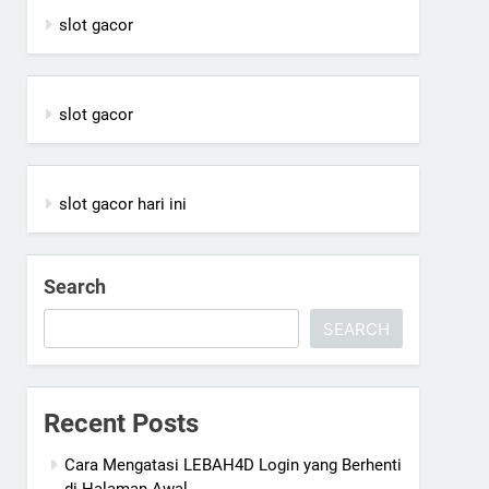
slot gacor
slot gacor
slot gacor hari ini
Search
SEARCH
Recent Posts
Cara Mengatasi LEBAH4D Login yang Berhenti