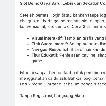
Slot Demo Gaya Baru: Lebih dari Sekadar C
Setelah berhasil login (atau bahkan tanpa l
disuguhkan berbagai permainan slot dengan f
konvensional, slot demo di Corla Slot memilik
Visual Interaktif
: Tampilan grafis yang
Efek Suara Imersif
: Setiap putaran dise
Navigasi Responsif
: Bisa dimainkan d
Fitur Edukatif
: Penjelasan payline, sim
game.
Fitur ini sangat bermanfaat untuk pemain p
menggunakan saldo asli. Bahkan bagi pemai
untuk menguji strategi sebelum bermain sec
Tanpa Registrasi, Langsung Main