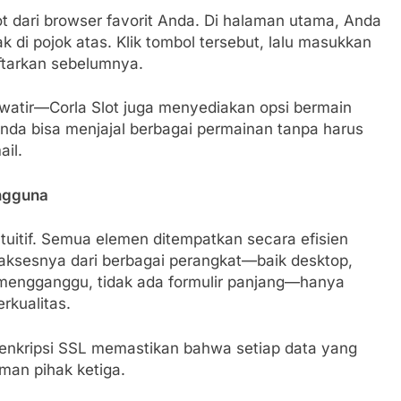
ot dari browser favorit Anda. Di halaman utama, Anda
 di pojok atas. Klik tombol tersebut, lalu masukkan
ftarkan sebelumnya.
awatir—Corla Slot juga menyediakan opsi bermain
Anda bisa menjajal berbagai permainan tanpa harus
ail.
ngguna
intuitif. Semua elemen ditempatkan secara efisien
aksesnya dari berbagai perangkat—baik desktop,
 mengganggu, tidak ada formulir panjang—hanya
rkualitas.
i enkripsi SSL memastikan bahwa setiap data yang
man pihak ketiga.