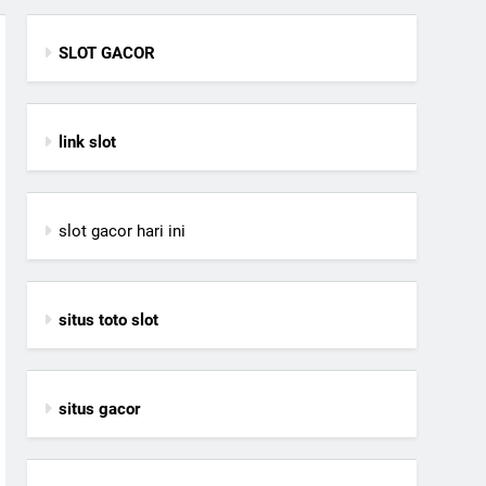
SLOT GACOR
link slot
slot gacor hari ini
situs toto slot
situs gacor