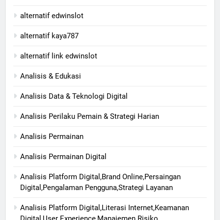
alternatif edwinslot
alternatif kaya787
alternatif link edwinslot
Analisis & Edukasi
Analisis Data & Teknologi Digital
Analisis Perilaku Pemain & Strategi Harian
Analisis Permainan
Analisis Permainan Digital
Analisis Platform Digital,Brand Online,Persaingan
Digital,Pengalaman Pengguna,Strategi Layanan
Analisis Platform Digital,Literasi Internet,Keamanan
Digital,User Experience,Manajemen Risiko