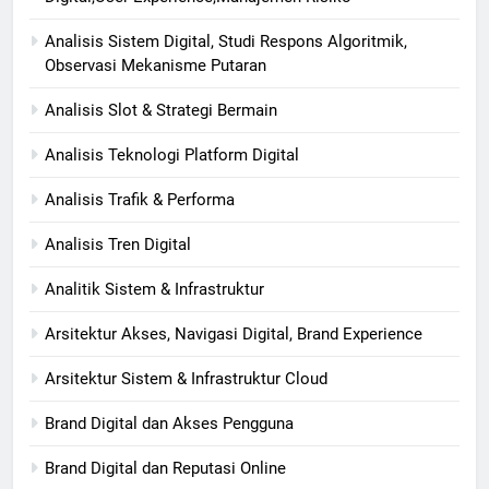
Analisis Sistem Digital, Studi Respons Algoritmik,
Observasi Mekanisme Putaran
Analisis Slot & Strategi Bermain
Analisis Teknologi Platform Digital
Analisis Trafik & Performa
Analisis Tren Digital
Analitik Sistem & Infrastruktur
Arsitektur Akses, Navigasi Digital, Brand Experience
Arsitektur Sistem & Infrastruktur Cloud
Brand Digital dan Akses Pengguna
Brand Digital dan Reputasi Online