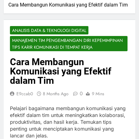
Cara Membangun Komunikasi yang Efektif dalam Tim
ANALISIS DATA & TEKNOLOGI DIGITAL
MANAJEMEN TIM PENGEMBANGAN DIRI KEPEMIMPINAN
TIPS KARIR KOMUNIKASI DI TEMPAT KERJA
Cara Membangun
Komunikasi yang Efektif
dalam Tim
0
E9ccab0
8 Months Ago
9 Mins
Pelajari bagaimana membangun komunikasi yang
efektif dalam tim untuk meningkatkan kolaborasi,
produktivitas, dan hasil kerja. Temukan tips
penting untuk menciptakan komunikasi yang
lancar dan jelas.