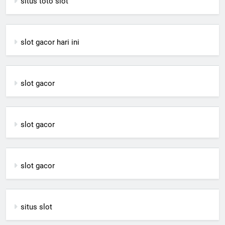
situs toto slot
slot gacor hari ini
slot gacor
slot gacor
slot gacor
situs slot