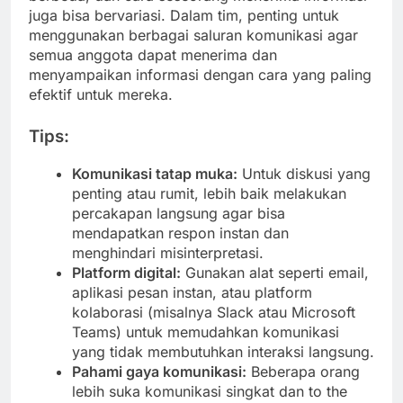
juga bisa bervariasi. Dalam tim, penting untuk
menggunakan berbagai saluran komunikasi agar
semua anggota dapat menerima dan
menyampaikan informasi dengan cara yang paling
efektif untuk mereka.
Tips:
Komunikasi tatap muka:
Untuk diskusi yang
penting atau rumit, lebih baik melakukan
percakapan langsung agar bisa
mendapatkan respon instan dan
menghindari misinterpretasi.
Platform digital:
Gunakan alat seperti email,
aplikasi pesan instan, atau platform
kolaborasi (misalnya Slack atau Microsoft
Teams) untuk memudahkan komunikasi
yang tidak membutuhkan interaksi langsung.
Pahami gaya komunikasi:
Beberapa orang
lebih suka komunikasi singkat dan to the