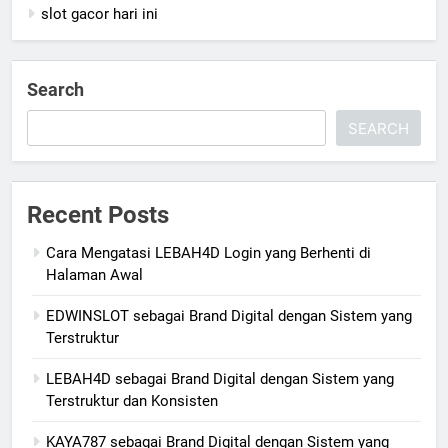
slot gacor hari ini
Search
SEARCH
Recent Posts
Cara Mengatasi LEBAH4D Login yang Berhenti di
Halaman Awal
EDWINSLOT sebagai Brand Digital dengan Sistem yang
Terstruktur
LEBAH4D sebagai Brand Digital dengan Sistem yang
Terstruktur dan Konsisten
KAYA787 sebagai Brand Digital dengan Sistem yang