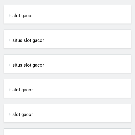
slot gacor
situs slot gacor
situs slot gacor
slot gacor
slot gacor