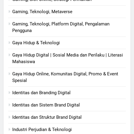
Gaming, Teknologi, Metaverse
Gaming, Teknologi, Platform Digital, Pengalaman
Pengguna
Gaya Hidup & Teknologi
Gaya Hidup Digital | Sosial Media dan Perilaku | Literasi
Mahasiswa
Gaya Hidup Online, Komunitas Digital, Promo & Event
Spesial
Identitas dan Branding Digital
Identitas dan Sistem Brand Digital
Identitas dan Struktur Brand Digital
Industri Perjudian & Teknologi