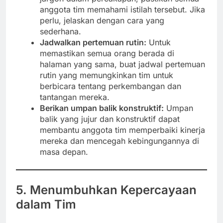
anggota tim memahami istilah tersebut. Jika
perlu, jelaskan dengan cara yang
sederhana.
Jadwalkan pertemuan rutin:
Untuk
memastikan semua orang berada di
halaman yang sama, buat jadwal pertemuan
rutin yang memungkinkan tim untuk
berbicara tentang perkembangan dan
tantangan mereka.
Berikan umpan balik konstruktif:
Umpan
balik yang jujur dan konstruktif dapat
membantu anggota tim memperbaiki kinerja
mereka dan mencegah kebingungannya di
masa depan.
5. Menumbuhkan Kepercayaan
dalam Tim