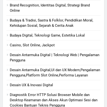
Brand Recognition, Identitas Digital, Strategi Brand
Online
Budaya & Tradisi, Sastra & Folklor, Pendidikan Moral,
Kehidupan Sosial, Sejarah & Cerita Anak
Budaya Digital, Teknologi Game, Estetika Lokal
Casino, Slot Online, Jackpot
Desain Antarmuka Digital | Teknologi Web | Pengalaman
Pengguna
Desain Antarmuka Digital,UI dan UX Modern,Pengalaman
Pengguna,Platform Slot Online,Performa Layanan
Desain UX & Inovasi Digital
Diagnostik Error HTTP Solusi Browser Mobile dan
Desktop Keamanan dan Akses Akun Optimasi Sesi dan
Cookies Bantuan Teknis Pengguna