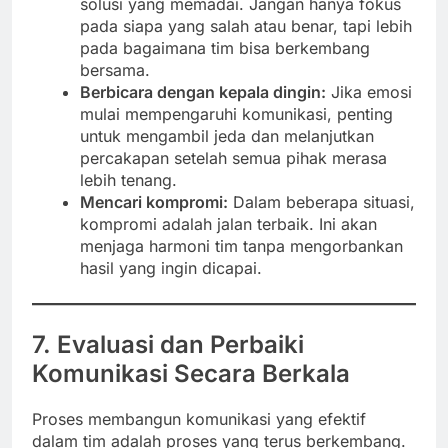
solusi yang memadai. Jangan hanya fokus
pada siapa yang salah atau benar, tapi lebih
pada bagaimana tim bisa berkembang
bersama.
Berbicara dengan kepala dingin:
Jika emosi
mulai mempengaruhi komunikasi, penting
untuk mengambil jeda dan melanjutkan
percakapan setelah semua pihak merasa
lebih tenang.
Mencari kompromi:
Dalam beberapa situasi,
kompromi adalah jalan terbaik. Ini akan
menjaga harmoni tim tanpa mengorbankan
hasil yang ingin dicapai.
7. Evaluasi dan Perbaiki
Komunikasi Secara Berkala
Proses membangun komunikasi yang efektif
dalam tim adalah proses yang terus berkembang.