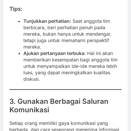
Tips:
Tunjukkan perhatian:
Saat anggota tim
berbicara, beri perhatian penuh pada
mereka, bukan hanya untuk mendengar,
tetapi juga untuk memahami perspektif
mereka.
Ajukan pertanyaan terbuka:
Hal ini akan
memberikan kesempatan bagi anggota tim
untuk menyampaikan ide-ide mereka lebih
luas, yang dapat meningkatkan kualitas
diskusi.
3. Gunakan Berbagai Saluran
Komunikasi
Setiap orang memiliki gaya komunikasi yang
berbeda, dan cara seseorang menerima informasi