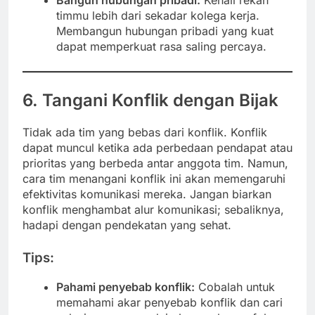
Bangun hubungan pribadi:
Kenali rekan
timmu lebih dari sekadar kolega kerja.
Membangun hubungan pribadi yang kuat
dapat memperkuat rasa saling percaya.
6. Tangani Konflik dengan Bijak
Tidak ada tim yang bebas dari konflik. Konflik
dapat muncul ketika ada perbedaan pendapat atau
prioritas yang berbeda antar anggota tim. Namun,
cara tim menangani konflik ini akan memengaruhi
efektivitas komunikasi mereka. Jangan biarkan
konflik menghambat alur komunikasi; sebaliknya,
hadapi dengan pendekatan yang sehat.
Tips:
Pahami penyebab konflik:
Cobalah untuk
memahami akar penyebab konflik dan cari