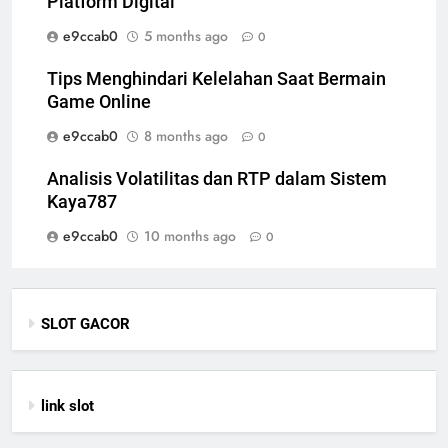
Platform Digital
e9ccab0
5 months ago
0
Tips Menghindari Kelelahan Saat Bermain
Game Online
e9ccab0
8 months ago
0
Analisis Volatilitas dan RTP dalam Sistem
Kaya787
e9ccab0
10 months ago
0
SLOT GACOR
link slot