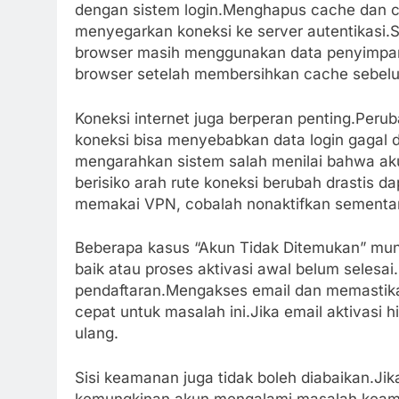
dengan sistem login.Menghapus cache dan c
menyegarkan koneksi ke server autentikasi.Se
browser masih menggunakan data penyimpa
browser setelah membersihkan cache sebelu
Koneksi internet juga berperan penting.Per
koneksi bisa menyebabkan data login gagal div
mengarahkan sistem salah menilai bahwa akun 
berisiko arah rute koneksi berubah drastis 
memakai VPN, cobalah nonaktifkan sementara
Beberapa kasus “Akun Tidak Ditemukan” mun
baik atau proses aktivasi awal belum selesai.M
pendaftaran.Mengakses email dan memastikan 
cepat untuk masalah ini.Jika email aktivasi
ulang.
Sisi keamanan juga tidak boleh diabaikan.Jik
kemungkinan akun mengalami masalah keaman