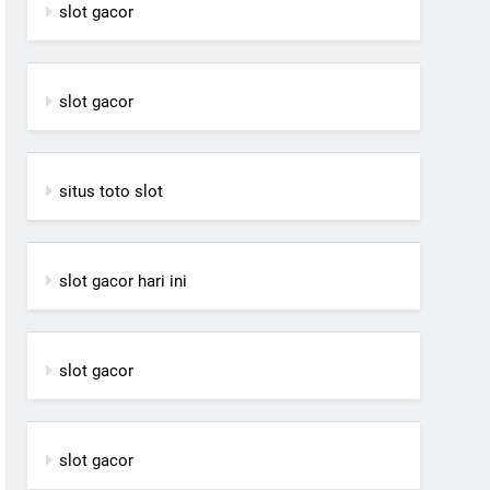
slot gacor
slot gacor
situs toto slot
slot gacor hari ini
slot gacor
slot gacor