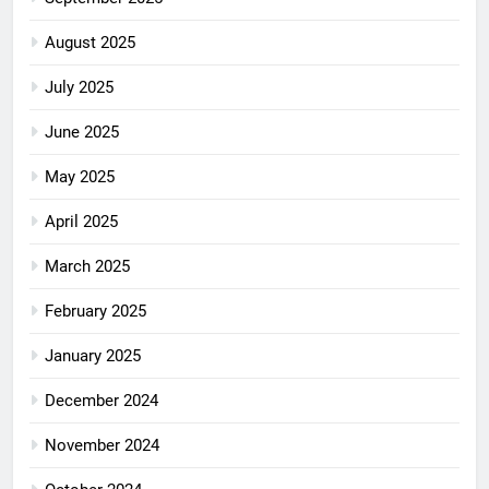
August 2025
July 2025
June 2025
May 2025
April 2025
March 2025
February 2025
January 2025
December 2024
November 2024