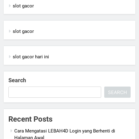
slot gacor
slot gacor
slot gacor hari ini
Search
SEARCH
Recent Posts
Cara Mengatasi LEBAH4D Login yang Berhenti di
Halaman Awal