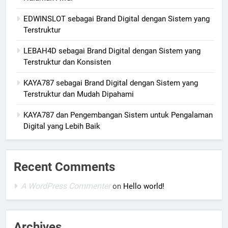
EDWINSLOT sebagai Brand Digital dengan Sistem yang
Terstruktur
LEBAH4D sebagai Brand Digital dengan Sistem yang
Terstruktur dan Konsisten
KAYA787 sebagai Brand Digital dengan Sistem yang
Terstruktur dan Mudah Dipahami
KAYA787 dan Pengembangan Sistem untuk Pengalaman
Digital yang Lebih Baik
Recent Comments
A WordPress Commenter
on
Hello world!
Archives