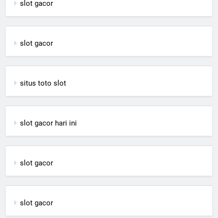
slot gacor
slot gacor
situs toto slot
slot gacor hari ini
slot gacor
slot gacor