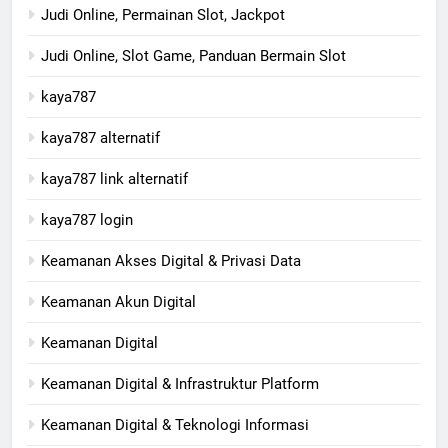
Judi Online, Permainan Slot, Jackpot
Judi Online, Slot Game, Panduan Bermain Slot
kaya787
kaya787 alternatif
kaya787 link alternatif
kaya787 login
Keamanan Akses Digital & Privasi Data
Keamanan Akun Digital
Keamanan Digital
Keamanan Digital & Infrastruktur Platform
Keamanan Digital & Teknologi Informasi