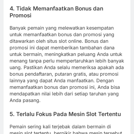
4.
Tidak Memanfaatkan Bonus dan
Promosi
Banyak pemain yang melewatkan kesempatan
untuk memanfaatkan bonus dan promosi yang
ditawarkan oleh situs slot online. Bonus dan
promosi ini dapat memberikan tambahan dana
untuk bermain, meningkatkan peluang Anda untuk
menang tanpa perlu mempertaruhkan lebih banyak
uang. Pastikan Anda selalu memeriksa apakah ada
bonus pendaftaran, putaran gratis, atau promosi
lainnya yang dapat Anda manfaatkan. Dengan
memanfaatkan bonus dan promosi ini, Anda bisa
mendapatkan nilai lebih dari setiap taruhan yang
Anda pasang.
5.
Terlalu Fokus Pada Mesin Slot Tertentu
Pemain sering kali terjebak dalam bermain di
mesin slot tertentu, berpikir bahwa mesin tersebut