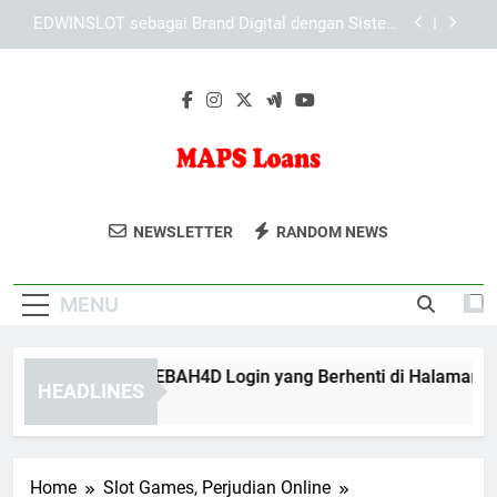
Skip
LEBAH4D sebagai Brand Digital dengan Sistem
to
yang Terstruktur dan Konsisten
content
KAYA787 sebagai Brand Digital dengan Sistem
yang Terstruktur dan Mudah Dipahami
Cara Mengatasi LEBAH4D Login yang Berhenti di
Halaman Awal
EDWINSLOT sebagai Brand Digital dengan Sistem
yang Terstruktur
MAPS Loans
MAPS Loans Menyediakan Layanan
LEBAH4D sebagai Brand Digital dengan Sistem
NEWSLETTER
RANDOM NEWS
yang Terstruktur dan Konsisten
Pinjaman Cepat Dengan Proses Mudah
KAYA787 sebagai Brand Digital dengan Sistem
Dan Bunga Rendah.
yang Terstruktur dan Mudah Dipahami
MENU
ra Mengatasi LEBAH4D Login yang Berhenti di Halaman Awal
HEADLINES
Weeks Ago
Home
Slot Games, Perjudian Online