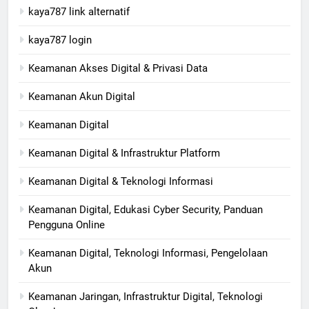
kaya787 link alternatif
kaya787 login
Keamanan Akses Digital & Privasi Data
Keamanan Akun Digital
Keamanan Digital
Keamanan Digital & Infrastruktur Platform
Keamanan Digital & Teknologi Informasi
Keamanan Digital, Edukasi Cyber Security, Panduan
Pengguna Online
Keamanan Digital, Teknologi Informasi, Pengelolaan
Akun
Keamanan Jaringan, Infrastruktur Digital, Teknologi