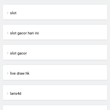
slot
slot gacor hari ini
slot gacor
live draw hk
laris4d