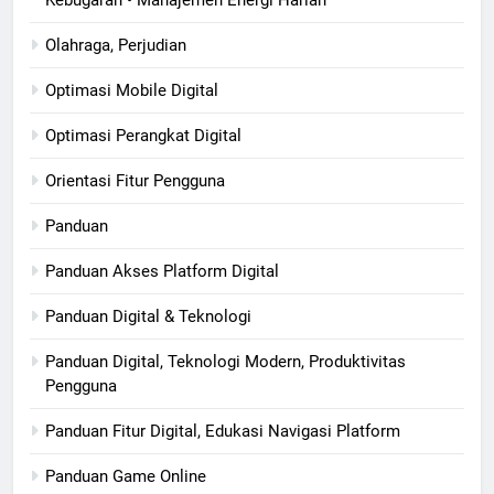
Kebugaran • Manajemen Energi Harian
Olahraga, Perjudian
Optimasi Mobile Digital
Optimasi Perangkat Digital
Orientasi Fitur Pengguna
Panduan
Panduan Akses Platform Digital
Panduan Digital & Teknologi
Panduan Digital, Teknologi Modern, Produktivitas
Pengguna
Panduan Fitur Digital, Edukasi Navigasi Platform
Panduan Game Online