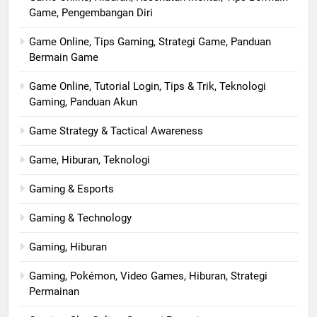
Game, Pengembangan Diri
Game Online, Tips Gaming, Strategi Game, Panduan
Bermain Game
Game Online, Tutorial Login, Tips & Trik, Teknologi
Gaming, Panduan Akun
Game Strategy & Tactical Awareness
Game, Hiburan, Teknologi
Gaming & Esports
Gaming & Technology
Gaming, Hiburan
Gaming, Pokémon, Video Games, Hiburan, Strategi
Permainan