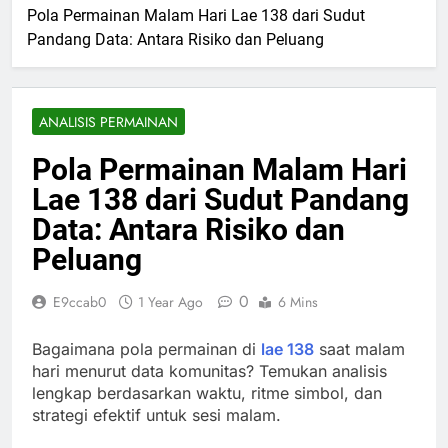
Pola Permainan Malam Hari Lae 138 dari Sudut
Pandang Data: Antara Risiko dan Peluang
ANALISIS PERMAINAN
Pola Permainan Malam Hari
Lae 138 dari Sudut Pandang
Data: Antara Risiko dan
Peluang
0
E9ccab0
1 Year Ago
6 Mins
Bagaimana pola permainan di
lae 138
saat malam
hari menurut data komunitas? Temukan analisis
lengkap berdasarkan waktu, ritme simbol, dan
strategi efektif untuk sesi malam.