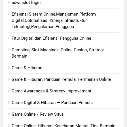
edwinslot login
Efisiensi Sistem Online,Manajemen Platform
Digital,Optimalisasi Kinerja,Infrastruktur
Teknologi,Pengalaman Pengguna
Fitur Digital dan Efisiensi Pengguna Online
Gambling, Slot Machines, Online Casino, Strategi
Bermain
Game & Hiburan
Game & Hiburan, Panduan Pemula, Permainan Online
Game Awareness & Strategy Improvement
Game Digital & Hiburan — Panduan Pemula
Game Online / Review Situs
Game Online, Hiburan, Kesehatan Mental, Tips Bermain