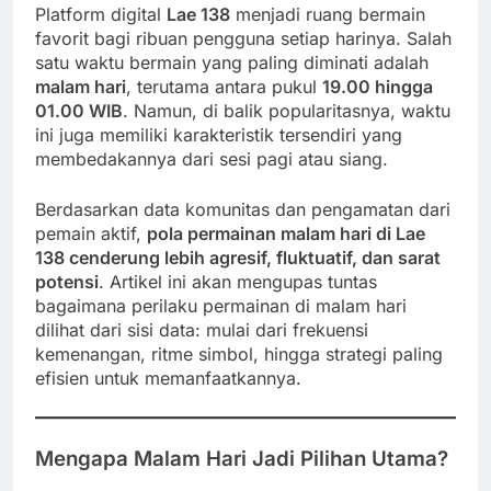
Platform digital
Lae 138
menjadi ruang bermain
favorit bagi ribuan pengguna setiap harinya. Salah
satu waktu bermain yang paling diminati adalah
malam hari
, terutama antara pukul
19.00 hingga
01.00 WIB
. Namun, di balik popularitasnya, waktu
ini juga memiliki karakteristik tersendiri yang
membedakannya dari sesi pagi atau siang.
Berdasarkan data komunitas dan pengamatan dari
pemain aktif,
pola permainan malam hari di Lae
138 cenderung lebih agresif, fluktuatif, dan sarat
potensi
. Artikel ini akan mengupas tuntas
bagaimana perilaku permainan di malam hari
dilihat dari sisi data: mulai dari frekuensi
kemenangan, ritme simbol, hingga strategi paling
efisien untuk memanfaatkannya.
Mengapa Malam Hari Jadi Pilihan Utama?