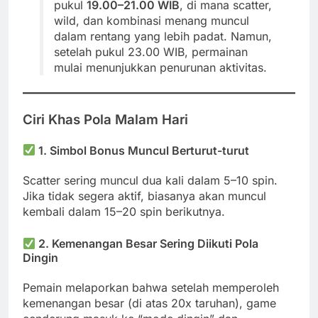
pukul
19.00–21.00 WIB
, di mana scatter,
wild, dan kombinasi menang muncul
dalam rentang yang lebih padat. Namun,
setelah pukul 23.00 WIB, permainan
mulai menunjukkan penurunan aktivitas.
Ciri Khas Pola Malam Hari
1.
Simbol Bonus Muncul Berturut-turut
Scatter sering muncul dua kali dalam 5–10 spin.
Jika tidak segera aktif, biasanya akan muncul
kembali dalam 15–20 spin berikutnya.
2.
Kemenangan Besar Sering Diikuti Pola
Dingin
Pemain melaporkan bahwa setelah memperoleh
kemenangan besar (di atas 20x taruhan), game