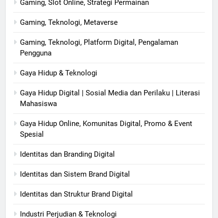
Gaming, Slot Online, Strategi Permainan
Gaming, Teknologi, Metaverse
Gaming, Teknologi, Platform Digital, Pengalaman
Pengguna
Gaya Hidup & Teknologi
Gaya Hidup Digital | Sosial Media dan Perilaku | Literasi
Mahasiswa
Gaya Hidup Online, Komunitas Digital, Promo & Event
Spesial
Identitas dan Branding Digital
Identitas dan Sistem Brand Digital
Identitas dan Struktur Brand Digital
Industri Perjudian & Teknologi