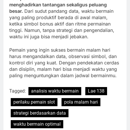
menghadirkan tantangan sekaligus peluang
besar.
Dari sudut pandang data, waktu bermain
yang paling produktif berada di awal malam,
ketika simbol bonus aktif dan ritme permainan
tinggi. Namun, tanpa strategi dan pengendalian,
waktu ini juga bisa menjadi jebakan.
Pemain yang ingin sukses bermain malam hari
harus mengandalkan data, observasi simbol, dan
kontrol diri yang kuat. Dengan pendekatan cerdas
dan disiplin, malam hari bisa menjadi waktu yang
paling menguntungkan dalam jadwal bermainmu.
Tagged:
analisis waktu bermain
Lae 138
perilaku pemain slot
pola malam hari
strategi berdasarkan data
waktu bermain optimal