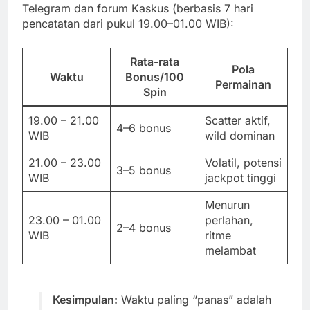
Telegram dan forum Kaskus (berbasis 7 hari
pencatatan dari pukul 19.00–01.00 WIB):
Rata-rata
Pola
Waktu
Bonus/100
Permainan
Spin
19.00 – 21.00
Scatter aktif,
4–6 bonus
WIB
wild dominan
21.00 – 23.00
Volatil, potensi
3–5 bonus
WIB
jackpot tinggi
Menurun
23.00 – 01.00
perlahan,
2–4 bonus
WIB
ritme
melambat
Kesimpulan:
Waktu paling “panas” adalah