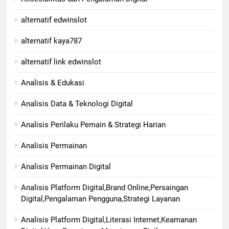
alternatif edwinslot
alternatif kaya787
alternatif link edwinslot
Analisis & Edukasi
Analisis Data & Teknologi Digital
Analisis Perilaku Pemain & Strategi Harian
Analisis Permainan
Analisis Permainan Digital
Analisis Platform Digital,Brand Online,Persaingan
Digital,Pengalaman Pengguna,Strategi Layanan
Analisis Platform Digital,Literasi Internet,Keamanan