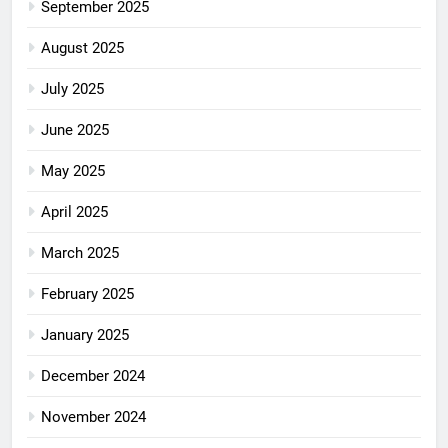
September 2025
August 2025
July 2025
June 2025
May 2025
April 2025
March 2025
February 2025
January 2025
December 2024
November 2024