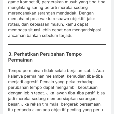
game kompetitif, pergerakan musuh yang tiba-tiba
menghilang sering berarti mereka sedang
merencanakan serangan mendadak. Dengan
memahami pola waktu respawn objektif, jalur
rotasi, dan kebiasaan musuh, kamu dapat
membaca situasi lebih cepat dan mengantisipasi
ancaman bahkan sebelum terjadi.
3. Perhatikan Perubahan Tempo
Permainan
Tempo permainan tidak selalu berjalan stabil. Ada
kalanya permainan melambat, kemudian tiba-tiba
menjadi agresif. Pemain yang peka terhadap
perubahan tempo dapat mengambil keputusan
dengan lebih tepat. Jika lawan tiba-tiba pasif, bisa
jadi mereka sedang mempersiapkan serangan
besar. Jika rekan tim mulai bergerak bersamaan,
itu pertanda akan ada objektif penting yang perlu