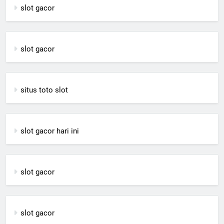
slot gacor
slot gacor
situs toto slot
slot gacor hari ini
slot gacor
slot gacor