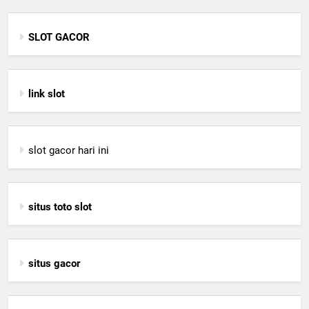
SLOT GACOR
link slot
slot gacor hari ini
situs toto slot
situs gacor