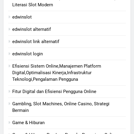
Literasi Slot Modern
edwinslot
edwinslot alternatif
edwinslot link alternatif
edwinslot login
Efisiensi Sistem Online,Manajemen Platform
Digital,Optimalisasi Kinerja,Infrastruktur
Teknologi,Pengalaman Pengguna
Fitur Digital dan Efisiensi Pengguna Online
Gambling, Slot Machines, Online Casino, Strategi
Bermain
Game & Hiburan