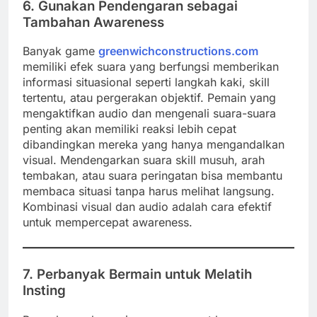
6. Gunakan Pendengaran sebagai
Tambahan Awareness
Banyak game
greenwichconstructions.com
memiliki efek suara yang berfungsi memberikan
informasi situasional seperti langkah kaki, skill
tertentu, atau pergerakan objektif. Pemain yang
mengaktifkan audio dan mengenali suara-suara
penting akan memiliki reaksi lebih cepat
dibandingkan mereka yang hanya mengandalkan
visual. Mendengarkan suara skill musuh, arah
tembakan, atau suara peringatan bisa membantu
membaca situasi tanpa harus melihat langsung.
Kombinasi visual dan audio adalah cara efektif
untuk mempercepat awareness.
7. Perbanyak Bermain untuk Melatih
Insting