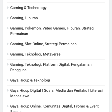
Gaming & Technology
Gaming, Hiburan
Gaming, Pokémon, Video Games, Hiburan, Strategi
Permainan
Gaming, Slot Online, Strategi Permainan
Gaming, Teknologi, Metaverse
Gaming, Teknologi, Platform Digital, Pengalaman
Pengguna
Gaya Hidup & Teknologi
Gaya Hidup Digital | Sosial Media dan Perilaku | Literasi
Mahasiswa
Gaya Hidup Online, Komunitas Digital, Promo & Event
Spesial