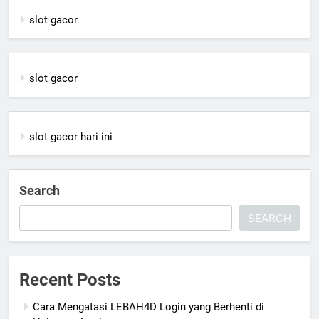
slot gacor
slot gacor
slot gacor hari ini
Search
SEARCH
Recent Posts
Cara Mengatasi LEBAH4D Login yang Berhenti di