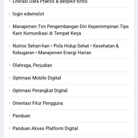
Literasi Data Praktis & Berpikir Kritis
login edwinslot
Manajemen Tim Pengembangan Diri Kepemimpinan Tips
Karir Komunikasi di Tempat Kerja
Nutrisi Sehari-hari • Pola Hidup Sehat • Kesehatan &
Kebugaran • Manajemen Energi Harian
Olahraga, Perjudian
Optimasi Mobile Digital
Optimasi Perangkat Digital
Orientasi Fitur Pengguna
Panduan
Panduan Akses Platform Digital