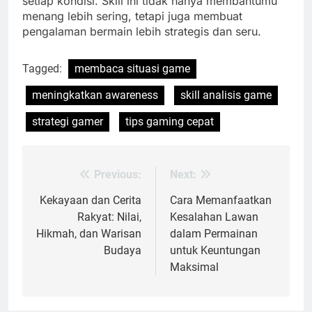
setiap kondisi. Skill ini tidak hanya membantumu
menang lebih sering, tetapi juga membuat
pengalaman bermain lebih strategis dan seru.
Tagged:
membaca situasi game
meningkatkan awareness
skill analisis game
strategi gamer
tips gaming cepat
Previous:
Next:
Post
navigation
Kekayaan dan Cerita
Cara Memanfaatkan
Rakyat: Nilai,
Kesalahan Lawan
Hikmah, dan Warisan
dalam Permainan
Budaya
untuk Keuntungan
Maksimal