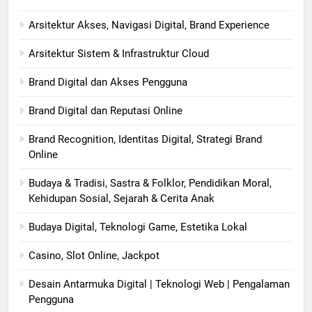
Arsitektur Akses, Navigasi Digital, Brand Experience
Arsitektur Sistem & Infrastruktur Cloud
Brand Digital dan Akses Pengguna
Brand Digital dan Reputasi Online
Brand Recognition, Identitas Digital, Strategi Brand
Online
Budaya & Tradisi, Sastra & Folklor, Pendidikan Moral,
Kehidupan Sosial, Sejarah & Cerita Anak
Budaya Digital, Teknologi Game, Estetika Lokal
Casino, Slot Online, Jackpot
Desain Antarmuka Digital | Teknologi Web | Pengalaman
Pengguna