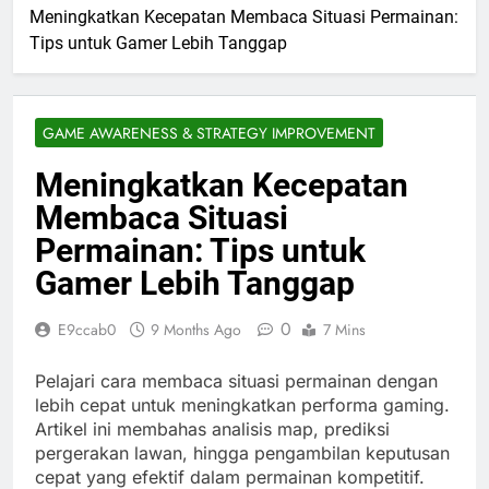
Meningkatkan Kecepatan Membaca Situasi Permainan:
Tips untuk Gamer Lebih Tanggap
GAME AWARENESS & STRATEGY IMPROVEMENT
Meningkatkan Kecepatan
Membaca Situasi
Permainan: Tips untuk
Gamer Lebih Tanggap
0
E9ccab0
9 Months Ago
7 Mins
Pelajari cara membaca situasi permainan dengan
lebih cepat untuk meningkatkan performa gaming.
Artikel ini membahas analisis map, prediksi
pergerakan lawan, hingga pengambilan keputusan
cepat yang efektif dalam permainan kompetitif.