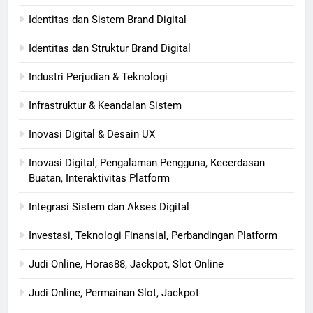
Identitas dan Sistem Brand Digital
Identitas dan Struktur Brand Digital
Industri Perjudian & Teknologi
Infrastruktur & Keandalan Sistem
Inovasi Digital & Desain UX
Inovasi Digital, Pengalaman Pengguna, Kecerdasan
Buatan, Interaktivitas Platform
Integrasi Sistem dan Akses Digital
Investasi, Teknologi Finansial, Perbandingan Platform
Judi Online, Horas88, Jackpot, Slot Online
Judi Online, Permainan Slot, Jackpot