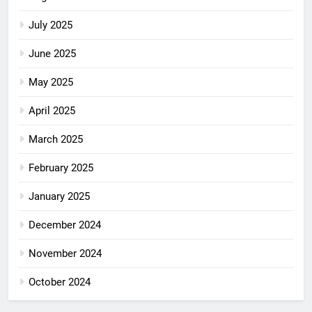
July 2025
June 2025
May 2025
April 2025
March 2025
February 2025
January 2025
December 2024
November 2024
October 2024