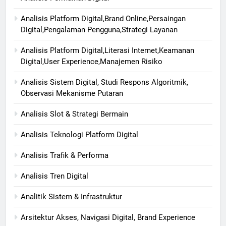
Analisis Platform Digital,Brand Online,Persaingan
Digital,Pengalaman Pengguna,Strategi Layanan
Analisis Platform Digital,Literasi Internet,Keamanan
Digital,User Experience,Manajemen Risiko
Analisis Sistem Digital, Studi Respons Algoritmik,
Observasi Mekanisme Putaran
Analisis Slot & Strategi Bermain
Analisis Teknologi Platform Digital
Analisis Trafik & Performa
Analisis Tren Digital
Analitik Sistem & Infrastruktur
Arsitektur Akses, Navigasi Digital, Brand Experience