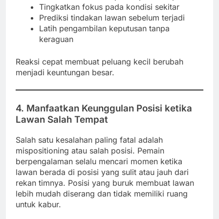
Tingkatkan fokus pada kondisi sekitar
Prediksi tindakan lawan sebelum terjadi
Latih pengambilan keputusan tanpa
keraguan
Reaksi cepat membuat peluang kecil berubah
menjadi keuntungan besar.
4. Manfaatkan Keunggulan Posisi ketika
Lawan Salah Tempat
Salah satu kesalahan paling fatal adalah
mispositioning atau salah posisi. Pemain
berpengalaman selalu mencari momen ketika
lawan berada di posisi yang sulit atau jauh dari
rekan timnya. Posisi yang buruk membuat lawan
lebih mudah diserang dan tidak memiliki ruang
untuk kabur.