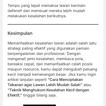
Tempo yang tepat memaksa lawan bermain
defensif dan membuat mereka lebih mudah
melakukan kesalahan berikutnya.
Kesimpulan
Memanfaatkan kesalahan lawan adalah salah satu
strategi paling efektif yang digunakan pemain
berpengalaman dan profesional. Dengan
mengenali jenis kesalahan, membaca pola,
bereaksi cepat, dan memanfaatkan celah posisi
maupun resource, kamu dapat mengubah peluang
kecil menjadi kemenangan besar. Jika kamu ingin
artikel lanjutan seperti
“Cara Menciptakan
Tekanan agar Lawan Lebih Mudah Salah”
atau
“Teknik Menghukum Kesalahan Kecil dengan
Efektif,”
tinggal bilang saja.