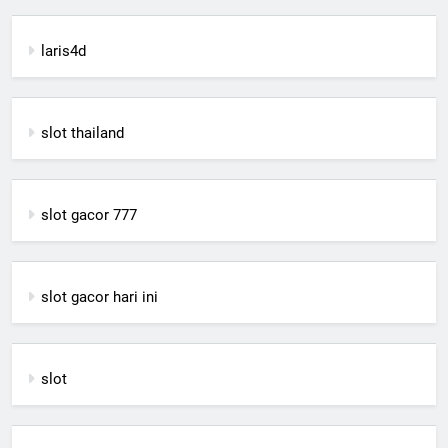
laris4d
slot thailand
slot gacor 777
slot gacor hari ini
slot