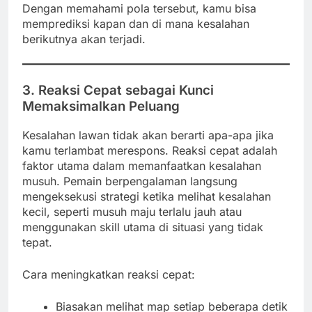
Dengan memahami pola tersebut, kamu bisa
memprediksi kapan dan di mana kesalahan
berikutnya akan terjadi.
3. Reaksi Cepat sebagai Kunci
Memaksimalkan Peluang
Kesalahan lawan tidak akan berarti apa-apa jika
kamu terlambat merespons. Reaksi cepat adalah
faktor utama dalam memanfaatkan kesalahan
musuh. Pemain berpengalaman langsung
mengeksekusi strategi ketika melihat kesalahan
kecil, seperti musuh maju terlalu jauh atau
menggunakan skill utama di situasi yang tidak
tepat.
Cara meningkatkan reaksi cepat:
Biasakan melihat map setiap beberapa detik