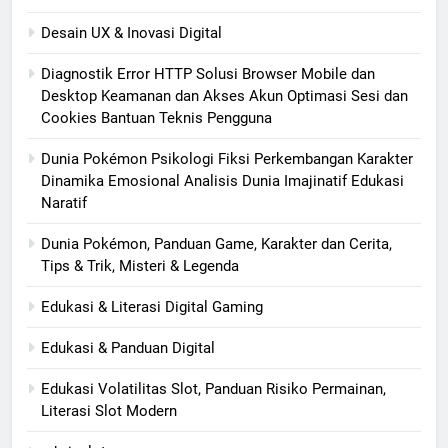
Desain UX & Inovasi Digital
Diagnostik Error HTTP Solusi Browser Mobile dan
Desktop Keamanan dan Akses Akun Optimasi Sesi dan
Cookies Bantuan Teknis Pengguna
Dunia Pokémon Psikologi Fiksi Perkembangan Karakter
Dinamika Emosional Analisis Dunia Imajinatif Edukasi
Naratif
Dunia Pokémon, Panduan Game, Karakter dan Cerita,
Tips & Trik, Misteri & Legenda
Edukasi & Literasi Digital Gaming
Edukasi & Panduan Digital
Edukasi Volatilitas Slot, Panduan Risiko Permainan,
Literasi Slot Modern