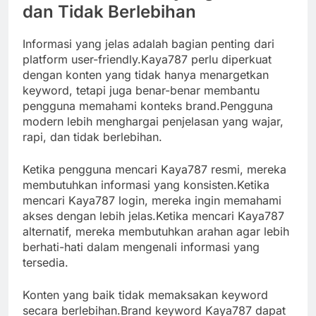
dan Tidak Berlebihan
Informasi yang jelas adalah bagian penting dari
platform user-friendly.Kaya787 perlu diperkuat
dengan konten yang tidak hanya menargetkan
keyword, tetapi juga benar-benar membantu
pengguna memahami konteks brand.Pengguna
modern lebih menghargai penjelasan yang wajar,
rapi, dan tidak berlebihan.
Ketika pengguna mencari Kaya787 resmi, mereka
membutuhkan informasi yang konsisten.Ketika
mencari Kaya787 login, mereka ingin memahami
akses dengan lebih jelas.Ketika mencari Kaya787
alternatif, mereka membutuhkan arahan agar lebih
berhati-hati dalam mengenali informasi yang
tersedia.
Konten yang baik tidak memaksakan keyword
secara berlebihan.Brand keyword Kaya787 dapat