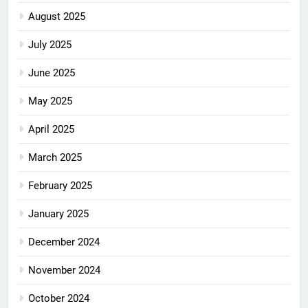
August 2025
July 2025
June 2025
May 2025
April 2025
March 2025
February 2025
January 2025
December 2024
November 2024
October 2024