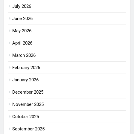
July 2026
June 2026
May 2026
April 2026
March 2026
February 2026
January 2026
December 2025
November 2025
October 2025
September 2025