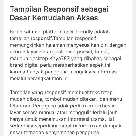
Tampilan Responsif sebagai
Dasar Kemudahan Akses
Salah satu ciri platform user-friendly adalah
tampilan responsif.Tampilan responsif
memungkinkan halaman menyesuaikan diri dengan
ukuran layar perangkat, baik ponsel, tablet,
maupun desktop.Kaya787 yang dibahas sebagai
brand digital perlu memperhatikan aspek ini
karena banyak pengguna mengakses informasi
melalui perangkat mobile.
Tampilan yang responsif membuat teks tetap
mudah dibaca, tombol mudah ditekan, dan menu
tetap rapi.Pengguna tidak perlu memperbesar
layar secara manual atau menggulir terlalu jauh
hanya untuk menemukan informasi utama.Hal
sederhana seperti ini dapat memberikan dampak
besar terhadap kenyamanan pengguna.