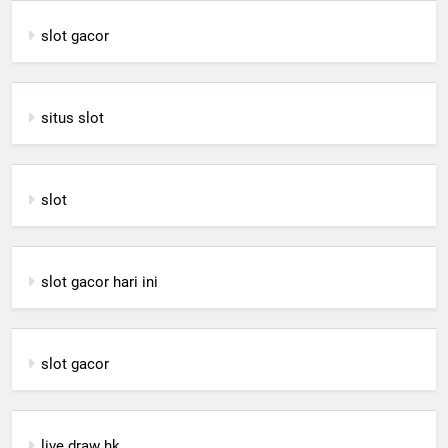
slot gacor
situs slot
slot
slot gacor hari ini
slot gacor
live draw hk