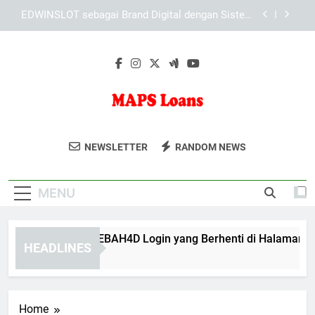
Skip
LEBAH4D sebagai Brand Digital dengan Sistem
to
yang Terstruktur dan Konsisten
content
KAYA787 sebagai Brand Digital dengan Sistem
yang Terstruktur dan Mudah Dipahami
Cara Mengatasi LEBAH4D Login yang Berhenti di
Halaman Awal
EDWINSLOT sebagai Brand Digital dengan Sistem
yang Terstruktur
MAPS Loans
MAPS Loans Menyediakan Layanan
LEBAH4D sebagai Brand Digital dengan Sistem
NEWSLETTER
RANDOM NEWS
yang Terstruktur dan Konsisten
Pinjaman Cepat Dengan Proses Mudah
KAYA787 sebagai Brand Digital dengan Sistem
Dan Bunga Rendah.
yang Terstruktur dan Mudah Dipahami
MENU
ra Mengatasi LEBAH4D Login yang Berhenti di Halaman Awal
HEADLINES
Weeks Ago
Home