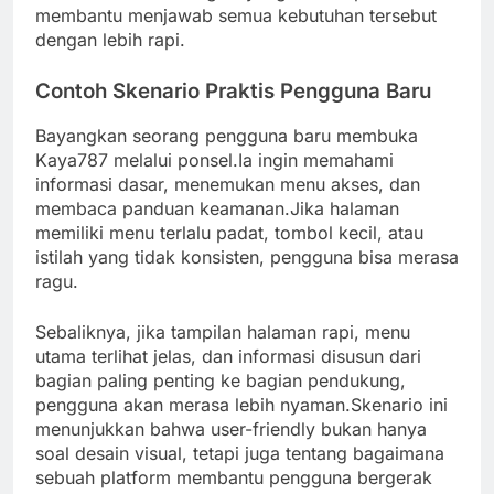
membantu menjawab semua kebutuhan tersebut
dengan lebih rapi.
Contoh Skenario Praktis Pengguna Baru
Bayangkan seorang pengguna baru membuka
Kaya787 melalui ponsel.Ia ingin memahami
informasi dasar, menemukan menu akses, dan
membaca panduan keamanan.Jika halaman
memiliki menu terlalu padat, tombol kecil, atau
istilah yang tidak konsisten, pengguna bisa merasa
ragu.
Sebaliknya, jika tampilan halaman rapi, menu
utama terlihat jelas, dan informasi disusun dari
bagian paling penting ke bagian pendukung,
pengguna akan merasa lebih nyaman.Skenario ini
menunjukkan bahwa user-friendly bukan hanya
soal desain visual, tetapi juga tentang bagaimana
sebuah platform membantu pengguna bergerak