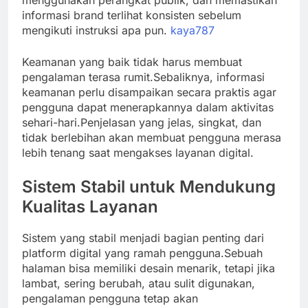
menggunakan perangkat publik, dan memastikan
informasi brand terlihat konsisten sebelum
mengikuti instruksi apa pun.
kaya787
Keamanan yang baik tidak harus membuat
pengalaman terasa rumit.Sebaliknya, informasi
keamanan perlu disampaikan secara praktis agar
pengguna dapat menerapkannya dalam aktivitas
sehari-hari.Penjelasan yang jelas, singkat, dan
tidak berlebihan akan membuat pengguna merasa
lebih tenang saat mengakses layanan digital.
Sistem Stabil untuk Mendukung
Kualitas Layanan
Sistem yang stabil menjadi bagian penting dari
platform digital yang ramah pengguna.Sebuah
halaman bisa memiliki desain menarik, tetapi jika
lambat, sering berubah, atau sulit digunakan,
pengalaman pengguna tetap akan