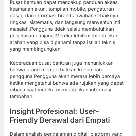
Pusat bantuan dapat mencakup panduan akses,
keamanan akun, tampilan mobile, pengaturan
dasar, dan informasi brand.Jawaban sebaiknya
ringkas, sistematis, dan langsung menyentuh inti
masalah.Pengguna tidak selalu membutuhkan
penjelasan panjang.Mereka lebih membutuhkan
arahan yang bisa dipahami tanpa istilah teknis
yang membingungkan.
Keberadaan pusat bantuan juga menunjukkan
bahwa brand memperhatikan kebutuhan
pengguna.Pengguna akan merasa lebih percaya
ketika mengetahui bahwa ada rujukan yang dapat
dibaca saat mereka membutuhkan informasi
tambahan.
Insight Profesional: User-
Friendly Berawal dari Empati
Dalam analisis pengalaman digital, platform yang