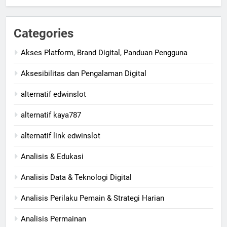
Categories
Akses Platform, Brand Digital, Panduan Pengguna
Aksesibilitas dan Pengalaman Digital
alternatif edwinslot
alternatif kaya787
alternatif link edwinslot
Analisis & Edukasi
Analisis Data & Teknologi Digital
Analisis Perilaku Pemain & Strategi Harian
Analisis Permainan