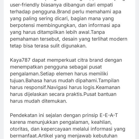
user-friendly biasanya dibangun dari empati
terhadap pengguna.Brand perlu memahami apa
yang paling sering dicari, bagian mana yang
berpotensi membingungkan, dan informasi apa
yang harus ditampilkan lebih awal.Tanpa
pemahaman tersebut, desain yang terlihat modern
tetap bisa terasa sulit digunakan.
Kaya787 dapat memperkuat citra brand dengan
menempatkan pengguna sebagai pusat
pengalaman.Setiap elemen harus memiliki
tujuan.Bahasa harus mudah dipahami.Tampilan
harus responsif.Navigasi harus logis.Keamanan
harus dijelaskan secara praktis.Pusat bantuan
harus mudah ditemukan.
Pendekatan ini sejalan dengan prinsip E-E-A-T
karena menunjukkan pengalaman, keahlian,
otoritas, dan kepercayaan melalui informasi yang
bermanfaat.Artikel yang menjawab kebutuhan