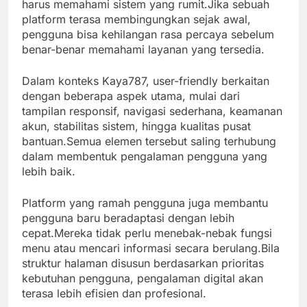
harus memahami sistem yang rumit.Jika sebuah
platform terasa membingungkan sejak awal,
pengguna bisa kehilangan rasa percaya sebelum
benar-benar memahami layanan yang tersedia.
Dalam konteks Kaya787, user-friendly berkaitan
dengan beberapa aspek utama, mulai dari
tampilan responsif, navigasi sederhana, keamanan
akun, stabilitas sistem, hingga kualitas pusat
bantuan.Semua elemen tersebut saling terhubung
dalam membentuk pengalaman pengguna yang
lebih baik.
Platform yang ramah pengguna juga membantu
pengguna baru beradaptasi dengan lebih
cepat.Mereka tidak perlu menebak-nebak fungsi
menu atau mencari informasi secara berulang.Bila
struktur halaman disusun berdasarkan prioritas
kebutuhan pengguna, pengalaman digital akan
terasa lebih efisien dan profesional.