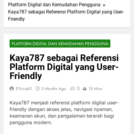
Platform Digital dan Kemudahan Pengguna
Kaya787 sebagai Referensi Platform Digital yang User-
Friendly
PLATFORM DIGITAL DAN KEMUDAHAN PENGGUNA
Kaya787 sebagai Referensi
Platform Digital yang User-
Friendly
0
E9ccab0
3 Months Ago
15 Mins
Kaya787 menjadi referensi platform digital user-
friendly dengan akses jelas, navigasi nyaman,
keamanan akun, dan pengalaman terarah bagi
pengguna modern.