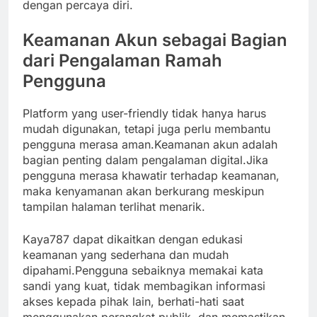
dengan percaya diri.
Keamanan Akun sebagai Bagian
dari Pengalaman Ramah
Pengguna
Platform yang user-friendly tidak hanya harus
mudah digunakan, tetapi juga perlu membantu
pengguna merasa aman.Keamanan akun adalah
bagian penting dalam pengalaman digital.Jika
pengguna merasa khawatir terhadap keamanan,
maka kenyamanan akan berkurang meskipun
tampilan halaman terlihat menarik.
Kaya787 dapat dikaitkan dengan edukasi
keamanan yang sederhana dan mudah
dipahami.Pengguna sebaiknya memakai kata
sandi yang kuat, tidak membagikan informasi
akses kepada pihak lain, berhati-hati saat