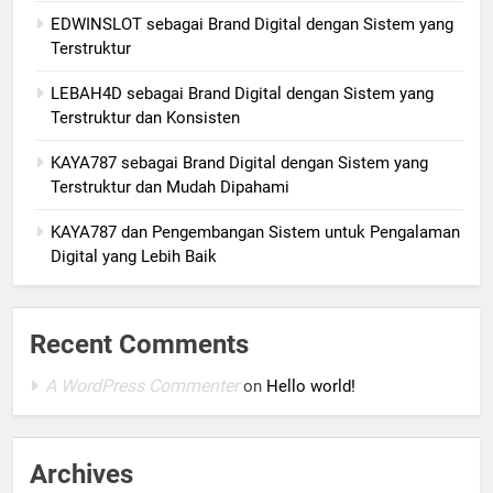
EDWINSLOT sebagai Brand Digital dengan Sistem yang
Terstruktur
LEBAH4D sebagai Brand Digital dengan Sistem yang
Terstruktur dan Konsisten
KAYA787 sebagai Brand Digital dengan Sistem yang
Terstruktur dan Mudah Dipahami
KAYA787 dan Pengembangan Sistem untuk Pengalaman
Digital yang Lebih Baik
Recent Comments
A WordPress Commenter
on
Hello world!
Archives