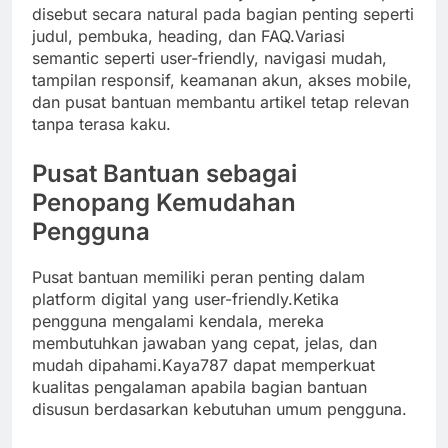
disebut secara natural pada bagian penting seperti
judul, pembuka, heading, dan FAQ.Variasi
semantic seperti user-friendly, navigasi mudah,
tampilan responsif, keamanan akun, akses mobile,
dan pusat bantuan membantu artikel tetap relevan
tanpa terasa kaku.
Pusat Bantuan sebagai
Penopang Kemudahan
Pengguna
Pusat bantuan memiliki peran penting dalam
platform digital yang user-friendly.Ketika
pengguna mengalami kendala, mereka
membutuhkan jawaban yang cepat, jelas, dan
mudah dipahami.Kaya787 dapat memperkuat
kualitas pengalaman apabila bagian bantuan
disusun berdasarkan kebutuhan umum pengguna.