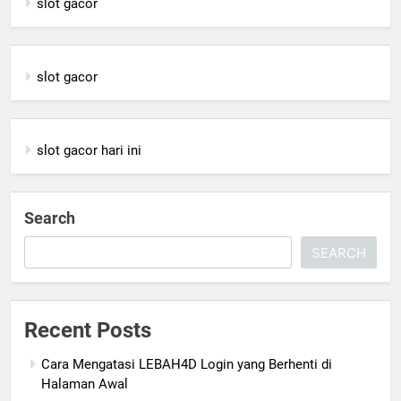
slot gacor
slot gacor
slot gacor hari ini
Search
SEARCH
Recent Posts
Cara Mengatasi LEBAH4D Login yang Berhenti di
Halaman Awal