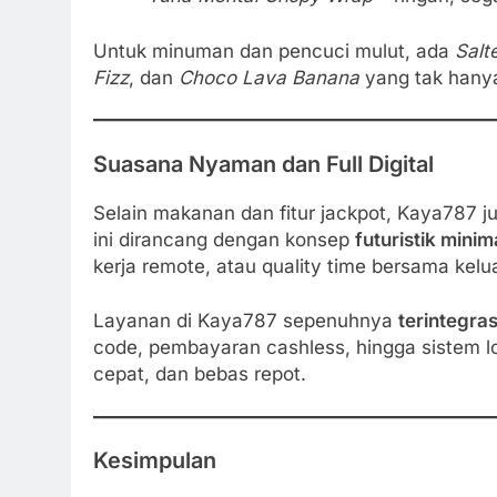
Untuk minuman dan pencuci mulut, ada
Salt
Fizz
, dan
Choco Lava Banana
yang tak hanya
Suasana Nyaman dan Full Digital
Selain makanan dan fitur jackpot, Kaya787 j
ini dirancang dengan konsep
futuristik minim
kerja remote, atau quality time bersama kelu
Layanan di Kaya787 sepenuhnya
terintegrasi
code, pembayaran cashless, hingga sistem lo
cepat, dan bebas repot.
Kesimpulan