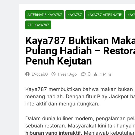
ALTERNATIF KAYA787
KAYA787
KAYA787 ALTERNATIF
KAYA
RTP KAYA787
Kaya787 Buktikan Maka
Pulang Hadiah – Restora
Penuh Kejutan
0
E9ccab0
1 Year Ago
4 Mins
Kaya787 membuktikan bahwa makan bukan han
menang hadiah. Dengan fitur Play Jackpot ha
interaktif dan menguntungkan.
Dalam dunia kuliner modern, pengalaman pel
sebuah restoran. Masyarakat kini tak hanya 
hiburan yang interaktif.
Menjawab kebutuhan 