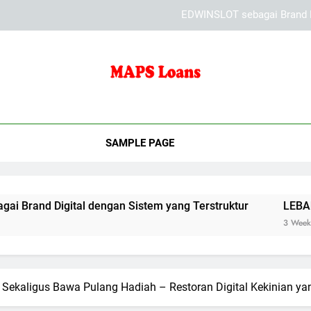
EDWINSLOT sebagai Brand Di
LEBAH4D sebagai Brand Digital dengan 
KAYA787 sebagai Brand Digital dengan Sistem
PS Loans
Cara Mengatasi LEBAH4D 
s Menyediakan Layanan Pinjaman Cepat Dengan Proses Mud
EDWINSLOT sebagai Brand Di
SAMPLE PAGE
LEBAH4D sebagai Brand Digital dengan 
KAYA787 sebagai Brand Digital dengan Sistem
ital dengan Sistem yang Terstruktur
LEBAH4D sebagai 
3 Weeks Ago
Sekaligus Bawa Pulang Hadiah – Restoran Digital Kekinian ya