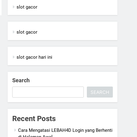
slot gacor
slot gacor
slot gacor hari ini
Search
SEARCH
Recent Posts
Cara Mengatasi LEBAH4D Login yang Berhenti