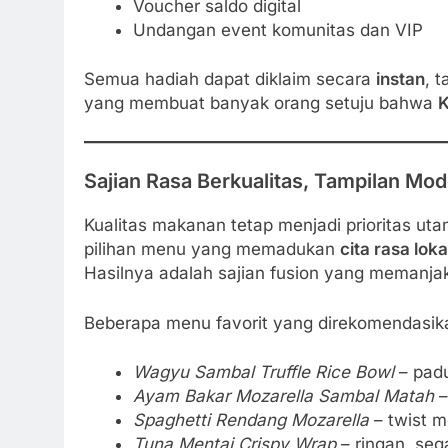
Voucher saldo digital
Undangan event komunitas dan VIP
Semua hadiah dapat diklaim secara
instan
, 
yang membuat banyak orang setuju bahwa
K
Sajian Rasa Berkualitas, Tampilan Mo
Kualitas makanan tetap menjadi prioritas u
pilihan menu yang memadukan
cita rasa lo
Hasilnya adalah sajian fusion yang memanjak
Beberapa menu favorit yang direkomendasik
Wagyu Sambal Truffle Rice Bowl
– padu
Ayam Bakar Mozarella Sambal Matah
–
Spaghetti Rendang Mozarella
– twist 
Tuna Mentai Crispy Wrap
– ringan, se