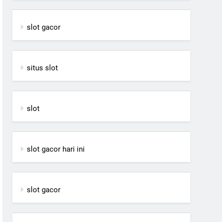
slot gacor
situs slot
slot
slot gacor hari ini
slot gacor