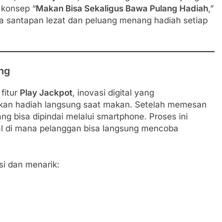
 konsep “
Makan Bisa Sekaligus Bawa Pulang Hadiah
,”
a santapan lezat dan peluang menang hadiah setiap
ng
fitur
Play Jackpot
, inovasi digital yang
an hadiah langsung saat makan. Setelah memesan
ng bisa dipindai melalui smartphone. Proses ini
al di mana pelanggan bisa langsung mencoba
si dan menarik: