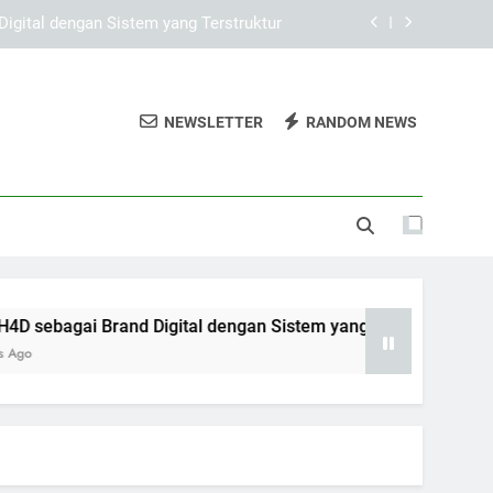
gital dengan Sistem yang Terstruktur
Sistem yang Terstruktur dan Konsisten
 yang Terstruktur dan Mudah Dipahami
NEWSLETTER
RANDOM NEWS
Login yang Berhenti di Halaman Awal
ah Dan Bunga Rendah.
gital dengan Sistem yang Terstruktur
Sistem yang Terstruktur dan Konsisten
 yang Terstruktur dan Mudah Dipahami
Brand Digital dengan Sistem yang Terstruktur dan Konsisten