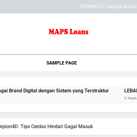
EDWINSLOT sebagai Brand Di
LEBAH4D sebagai Brand Digital dengan 
KAYA787 sebagai Brand Digital dengan Sistem
PS Loans
Cara Mengatasi LEBAH4D 
s Menyediakan Layanan Pinjaman Cepat Dengan Proses Mud
EDWINSLOT sebagai Brand Di
SAMPLE PAGE
LEBAH4D sebagai Brand Digital dengan 
KAYA787 sebagai Brand Digital dengan Sistem
ital dengan Sistem yang Terstruktur
LEBAH4D sebagai 
2 Weeks Ago
pion4D: Tips Cerdas Hindari Gagal Masuk