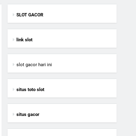
SLOT GACOR
link slot
slot gacor hari ini
situs toto slot
situs gacor