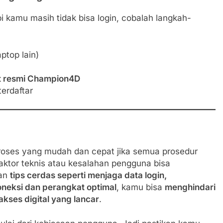
pi kamu masih tidak bisa login, cobalah langkah-
ptop lain)
t resmi Champion4D
erdaftar
oses yang mudah dan cepat jika semua prosedur
aktor teknis atau kesalahan pengguna bisa
kan
tips cerdas seperti menjaga data login,
neksi dan perangkat optimal
, kamu bisa
menghindari
kses digital yang lancar
.