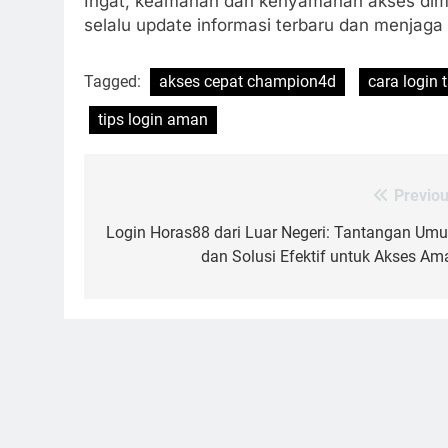
Ingat, keamanan dan kenyamanan akses dimu
selalu update informasi terbaru dan menjaga
Tagged:
akses cepat champion4d
cara login 
tips login aman
Previou
Post
navigation
Login Horas88 dari Luar Negeri: Tantangan Um
dan Solusi Efektif untuk Akses Am