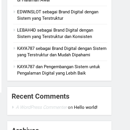
di Halaman Awal
EDWINSLOT sebagai Brand Digital dengan
Sistem yang Terstruktur
LEBAH4D sebagai Brand Digital dengan
Sistem yang Terstruktur dan Konsisten
KAYA787 sebagai Brand Digital dengan Sistem
yang Terstruktur dan Mudah Dipahami
KAYA787 dan Pengembangan Sistem untuk
Pengalaman Digital yang Lebih Baik
Recent Comments
A WordPress Commenter
on
Hello world!