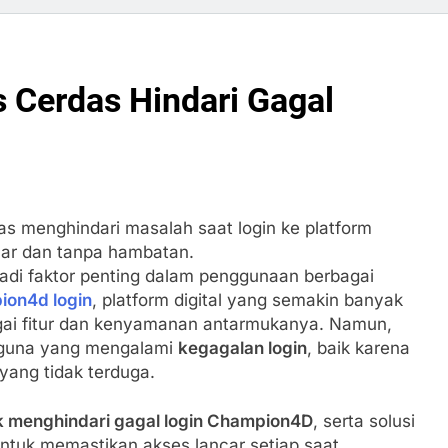
 Cerdas Hindari Gagal
s menghindari masalah saat login ke platform
ar dan tanpa hambatan.
njadi faktor penting dalam penggunaan berbagai
ion4d login
, platform digital yang semakin banyak
gai fitur dan kenyamanan antarmukanya. Namun,
gguna yang mengalami
kegagalan login
, baik karena
ang tidak terduga.
uk menghindari gagal login Champion4D
, serta solusi
untuk memastikan akses lancar setiap saat.