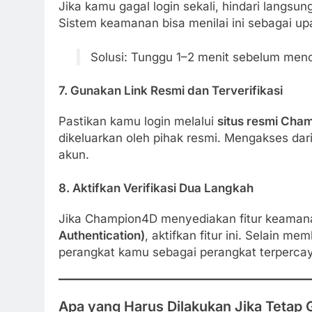
Jika kamu gagal login sekali, hindari langs
Sistem keamanan bisa menilai ini sebagai 
Solusi: Tunggu 1–2 menit sebelum menc
7. Gunakan Link Resmi dan Terverifikasi
Pastikan kamu login melalui
situs resmi Cha
dikeluarkan oleh pihak resmi. Mengakses dari
akun.
8. Aktifkan Verifikasi Dua Langkah
Jika Champion4D menyediakan fitur keaman
Authentication)
, aktifkan fitur ini. Selain 
perangkat kamu sebagai perangkat terperca
Apa yang Harus Dilakukan Jika Tetap 