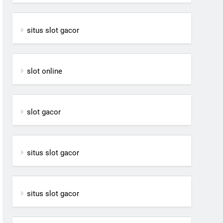
situs slot gacor
slot online
slot gacor
situs slot gacor
situs slot gacor