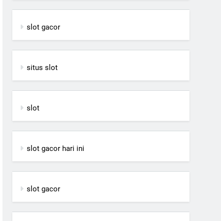
slot gacor
situs slot
slot
slot gacor hari ini
slot gacor