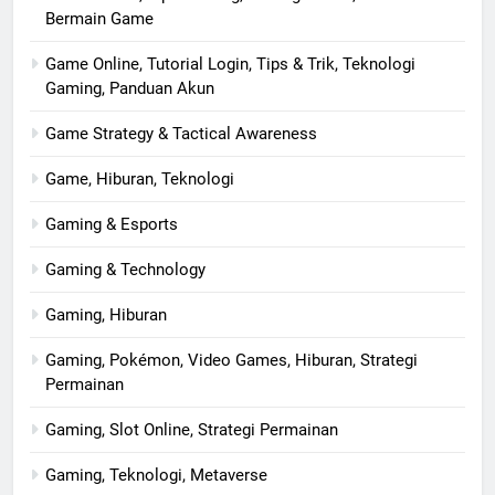
Bermain Game
Game Online, Tutorial Login, Tips & Trik, Teknologi
Gaming, Panduan Akun
Game Strategy & Tactical Awareness
Game, Hiburan, Teknologi
Gaming & Esports
Gaming & Technology
Gaming, Hiburan
Gaming, Pokémon, Video Games, Hiburan, Strategi
Permainan
Gaming, Slot Online, Strategi Permainan
Gaming, Teknologi, Metaverse