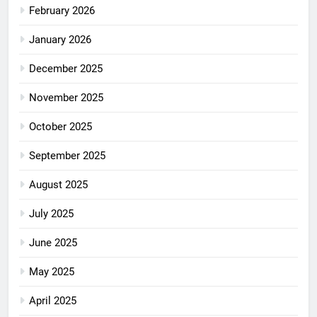
February 2026
January 2026
December 2025
November 2025
October 2025
September 2025
August 2025
July 2025
June 2025
May 2025
April 2025