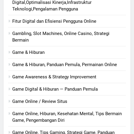
Digital,Optimalisasi Kinerja,Infrastruktur
Teknologi,Pengalaman Pengguna
Fitur Digital dan Efisiensi Pengguna Online
Gambling, Slot Machines, Online Casino, Strategi
Bermain
Game & Hiburan
Game & Hiburan, Panduan Pemula, Permainan Online
Game Awareness & Strategy Improvement
Game Digital & Hiburan — Panduan Pemula
Game Online / Review Situs
Game Online, Hiburan, Kesehatan Mental, Tips Bermain
Game, Pengembangan Diri
Game Online, Tips Gaming, Strategi Game, Panduan