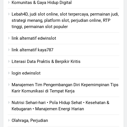
Komunitas & Gaya Hidup Digital
Lebah4D, judi slot online, slot terpercaya, permainan judi,
strategi menang, platform slot, perjudian online, RTP
tinggi, permainan slot populer
link alternatif edwinslot
link alternatif kaya787
Literasi Data Praktis & Berpikir Kritis
login edwinslot
Manajemen Tim Pengembangan Diri Kepemimpinan Tips
Karir Komunikasi di Tempat Kerja
Nutrisi Sehari-hari • Pola Hidup Sehat • Kesehatan &
Kebugaran • Manajemen Energi Harian
Olahraga, Perjudian