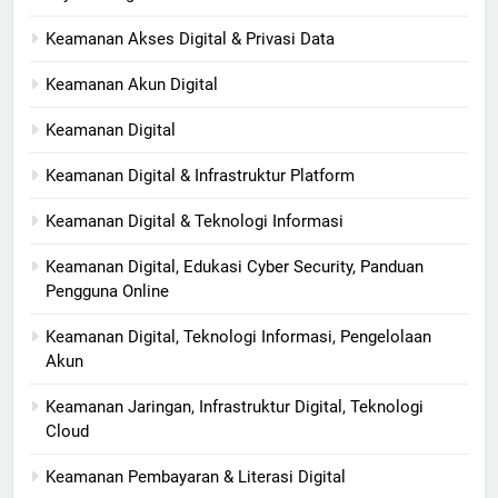
Keamanan Akses Digital & Privasi Data
Keamanan Akun Digital
Keamanan Digital
Keamanan Digital & Infrastruktur Platform
Keamanan Digital & Teknologi Informasi
Keamanan Digital, Edukasi Cyber Security, Panduan
Pengguna Online
Keamanan Digital, Teknologi Informasi, Pengelolaan
Akun
Keamanan Jaringan, Infrastruktur Digital, Teknologi
Cloud
Keamanan Pembayaran & Literasi Digital