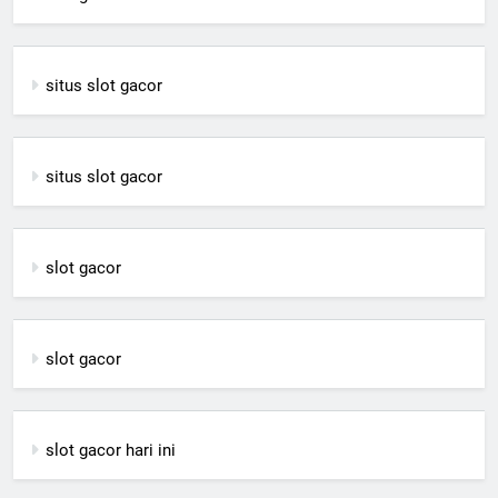
situs slot gacor
situs slot gacor
slot gacor
slot gacor
slot gacor hari ini