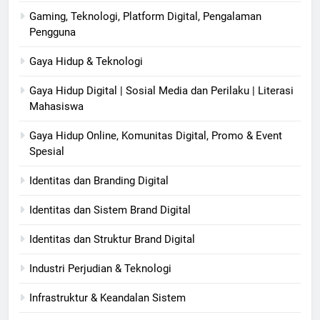
Gaming, Teknologi, Platform Digital, Pengalaman
Pengguna
Gaya Hidup & Teknologi
Gaya Hidup Digital | Sosial Media dan Perilaku | Literasi
Mahasiswa
Gaya Hidup Online, Komunitas Digital, Promo & Event
Spesial
Identitas dan Branding Digital
Identitas dan Sistem Brand Digital
Identitas dan Struktur Brand Digital
Industri Perjudian & Teknologi
Infrastruktur & Keandalan Sistem