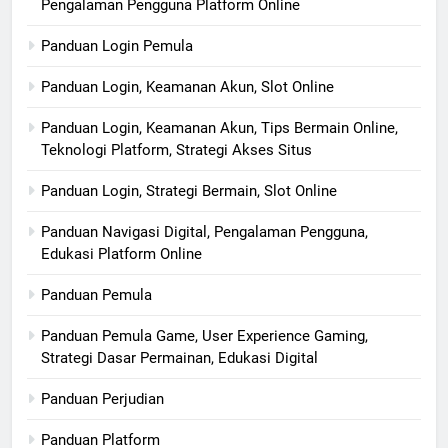
Pengalaman Pengguna Platform Online
Panduan Login Pemula
Panduan Login, Keamanan Akun, Slot Online
Panduan Login, Keamanan Akun, Tips Bermain Online,
Teknologi Platform, Strategi Akses Situs
Panduan Login, Strategi Bermain, Slot Online
Panduan Navigasi Digital, Pengalaman Pengguna,
Edukasi Platform Online
Panduan Pemula
Panduan Pemula Game, User Experience Gaming,
Strategi Dasar Permainan, Edukasi Digital
Panduan Perjudian
Panduan Platform