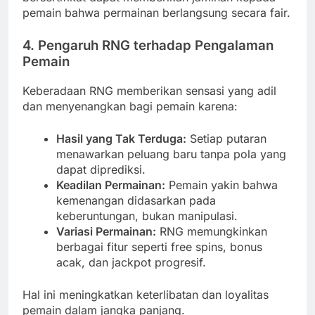
pemain bahwa permainan berlangsung secara fair.
4. Pengaruh RNG terhadap Pengalaman
Pemain
Keberadaan RNG memberikan sensasi yang adil
dan menyenangkan bagi pemain karena:
Hasil yang Tak Terduga:
Setiap putaran
menawarkan peluang baru tanpa pola yang
dapat diprediksi.
Keadilan Permainan:
Pemain yakin bahwa
kemenangan didasarkan pada
keberuntungan, bukan manipulasi.
Variasi Permainan:
RNG memungkinkan
berbagai fitur seperti free spins, bonus
acak, dan jackpot progresif.
Hal ini meningkatkan keterlibatan dan loyalitas
pemain dalam jangka panjang.