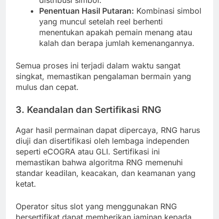
distribusi simbol.
Penentuan Hasil Putaran:
Kombinasi simbol
yang muncul setelah reel berhenti
menentukan apakah pemain menang atau
kalah dan berapa jumlah kemenangannya.
Semua proses ini terjadi dalam waktu sangat
singkat, memastikan pengalaman bermain yang
mulus dan cepat.
3. Keandalan dan Sertifikasi RNG
Agar hasil permainan dapat dipercaya, RNG harus
diuji dan disertifikasi oleh lembaga independen
seperti eCOGRA atau GLI. Sertifikasi ini
memastikan bahwa algoritma RNG memenuhi
standar keadilan, keacakan, dan keamanan yang
ketat.
Operator situs slot yang menggunakan RNG
bersertifikat dapat memberikan jaminan kepada