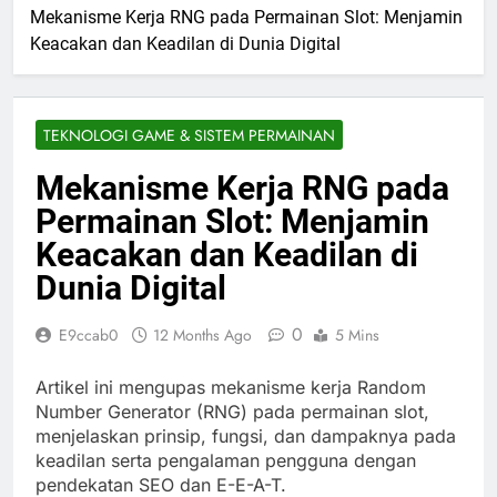
Mekanisme Kerja RNG pada Permainan Slot: Menjamin
Keacakan dan Keadilan di Dunia Digital
TEKNOLOGI GAME & SISTEM PERMAINAN
Mekanisme Kerja RNG pada
Permainan Slot: Menjamin
Keacakan dan Keadilan di
Dunia Digital
0
E9ccab0
12 Months Ago
5 Mins
Artikel ini mengupas mekanisme kerja Random
Number Generator (RNG) pada permainan slot,
menjelaskan prinsip, fungsi, dan dampaknya pada
keadilan serta pengalaman pengguna dengan
pendekatan SEO dan E-E-A-T.