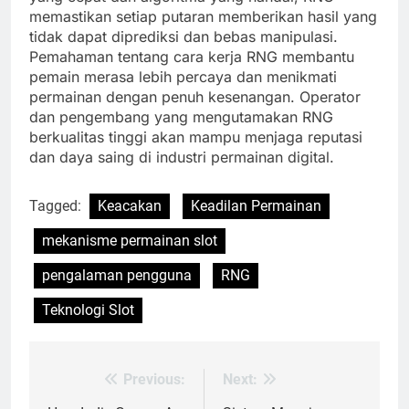
memastikan setiap putaran memberikan hasil yang
tidak dapat diprediksi dan bebas manipulasi.
Pemahaman tentang cara kerja RNG membantu
pemain merasa lebih percaya dan menikmati
permainan dengan penuh kesenangan. Operator
dan pengembang yang mengutamakan RNG
berkualitas tinggi akan mampu menjaga reputasi
dan daya saing di industri permainan digital.
Tagged:
Keacakan
Keadilan Permainan
mekanisme permainan slot
pengalaman pengguna
RNG
Teknologi Slot
Previous:
Next:
Post