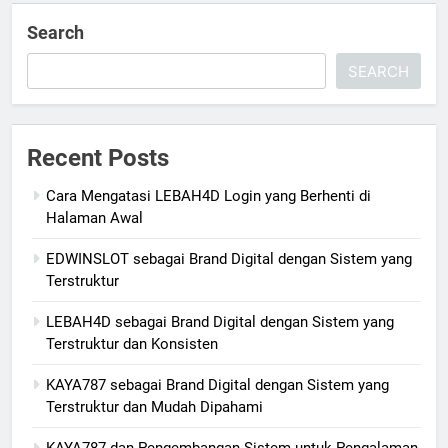
Search
SEARCH
Recent Posts
Cara Mengatasi LEBAH4D Login yang Berhenti di
Halaman Awal
EDWINSLOT sebagai Brand Digital dengan Sistem yang
Terstruktur
LEBAH4D sebagai Brand Digital dengan Sistem yang
Terstruktur dan Konsisten
KAYA787 sebagai Brand Digital dengan Sistem yang
Terstruktur dan Mudah Dipahami
KAYA787 dan Pengembangan Sistem untuk Pengalaman