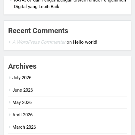
Digital yang Lebih Baik
Recent Comments
A WordPress Commenter
on
Hello world!
Archives
July 2026
June 2026
May 2026
April 2026
March 2026