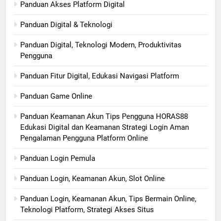
Panduan Akses Platform Digital
Panduan Digital & Teknologi
Panduan Digital, Teknologi Modern, Produktivitas
Pengguna
Panduan Fitur Digital, Edukasi Navigasi Platform
Panduan Game Online
Panduan Keamanan Akun Tips Pengguna HORAS88
Edukasi Digital dan Keamanan Strategi Login Aman
Pengalaman Pengguna Platform Online
Panduan Login Pemula
Panduan Login, Keamanan Akun, Slot Online
Panduan Login, Keamanan Akun, Tips Bermain Online,
Teknologi Platform, Strategi Akses Situs