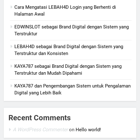
Cara Mengatasi LEBAH4D Login yang Berhenti di
Halaman Awal
EDWINSLOT sebagai Brand Digital dengan Sistem yang
Terstruktur
LEBAH4D sebagai Brand Digital dengan Sistem yang
Terstruktur dan Konsisten
KAYA787 sebagai Brand Digital dengan Sistem yang
Terstruktur dan Mudah Dipahami
KAYA787 dan Pengembangan Sistem untuk Pengalaman
Digital yang Lebih Baik
Recent Comments
A WordPress Commenter
on
Hello world!