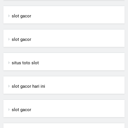
slot gacor
slot gacor
situs toto slot
slot gacor hari ini
slot gacor