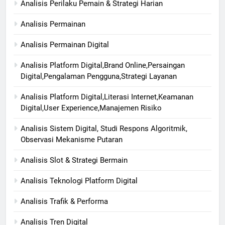
Analisis Perilaku Pemain & Strategi Harian
Analisis Permainan
Analisis Permainan Digital
Analisis Platform Digital,Brand Online,Persaingan
Digital,Pengalaman Pengguna,Strategi Layanan
Analisis Platform Digital,Literasi Internet,Keamanan
Digital,User Experience,Manajemen Risiko
Analisis Sistem Digital, Studi Respons Algoritmik,
Observasi Mekanisme Putaran
Analisis Slot & Strategi Bermain
Analisis Teknologi Platform Digital
Analisis Trafik & Performa
Analisis Tren Digital