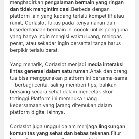
menghadirkan
pengalaman bermain yang ringan
dan tidak mengintimidasi
.Berbeda dengan
platform lain yang kadang terlalu kompetitif atau
rumit, Corlaslot fokus pada kenyamanan dan
kesederhanaan bermain.Ini cocok untuk pengguna
yang hanya ingin mengisi waktu luang, melepas
penat, atau sekadar ingin bersantai tanpa harus
berpikir terlalu berat.
Yang menarik, Corlaslot menjadi
media interaksi
lintas generasi dalam satu rumah
.Anak dan orang
tua bisa menggunakan platform ini bersama-sama
—berbagi cerita, saling memberi tips, bahkan
bersaing secara sehat dalam mencetak skor
tertinggi.Platform ini membuka ruang
kebersamaan yang jarang ditemukan dalam
platform digital lainnya.
Corlaslot juga unggul dalam menjaga
lingkungan
komunitas yang sehat dan bebas tekanan
.Fitur