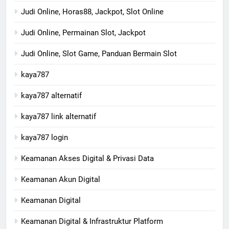
Judi Online, Horas88, Jackpot, Slot Online
Judi Online, Permainan Slot, Jackpot
Judi Online, Slot Game, Panduan Bermain Slot
kaya787
kaya787 alternatif
kaya787 link alternatif
kaya787 login
Keamanan Akses Digital & Privasi Data
Keamanan Akun Digital
Keamanan Digital
Keamanan Digital & Infrastruktur Platform