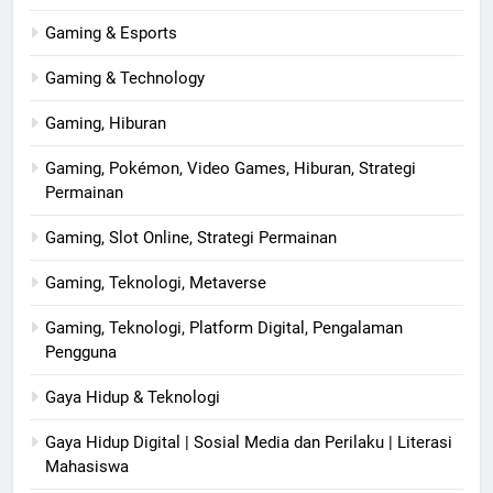
Gaming & Esports
Gaming & Technology
Gaming, Hiburan
Gaming, Pokémon, Video Games, Hiburan, Strategi
Permainan
Gaming, Slot Online, Strategi Permainan
Gaming, Teknologi, Metaverse
Gaming, Teknologi, Platform Digital, Pengalaman
Pengguna
Gaya Hidup & Teknologi
Gaya Hidup Digital | Sosial Media dan Perilaku | Literasi
Mahasiswa