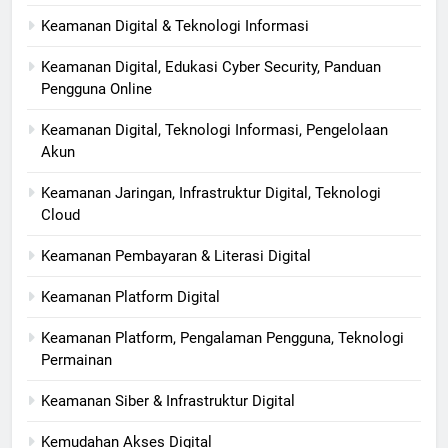
Keamanan Digital & Teknologi Informasi
Keamanan Digital, Edukasi Cyber Security, Panduan
Pengguna Online
Keamanan Digital, Teknologi Informasi, Pengelolaan
Akun
Keamanan Jaringan, Infrastruktur Digital, Teknologi
Cloud
Keamanan Pembayaran & Literasi Digital
Keamanan Platform Digital
Keamanan Platform, Pengalaman Pengguna, Teknologi
Permainan
Keamanan Siber & Infrastruktur Digital
Kemudahan Akses Digital