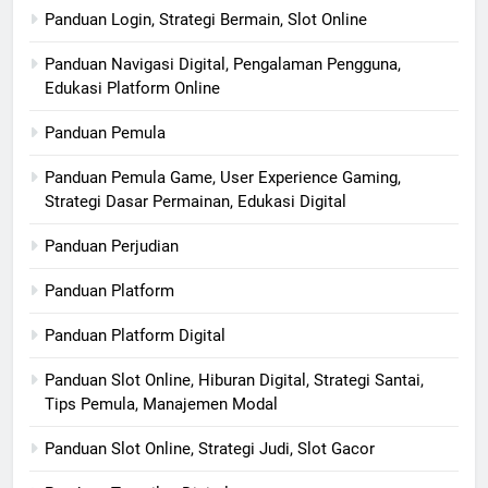
Panduan Login, Strategi Bermain, Slot Online
Panduan Navigasi Digital, Pengalaman Pengguna,
Edukasi Platform Online
Panduan Pemula
Panduan Pemula Game, User Experience Gaming,
Strategi Dasar Permainan, Edukasi Digital
Panduan Perjudian
Panduan Platform
Panduan Platform Digital
Panduan Slot Online, Hiburan Digital, Strategi Santai,
Tips Pemula, Manajemen Modal
Panduan Slot Online, Strategi Judi, Slot Gacor