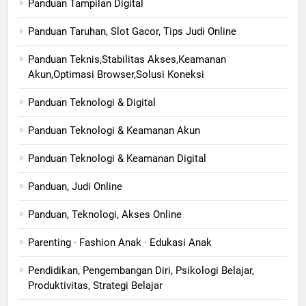
Panduan Tampilan Digital
Panduan Taruhan, Slot Gacor, Tips Judi Online
Panduan Teknis,Stabilitas Akses,Keamanan
Akun,Optimasi Browser,Solusi Koneksi
Panduan Teknologi & Digital
Panduan Teknologi & Keamanan Akun
Panduan Teknologi & Keamanan Digital
Panduan, Judi Online
Panduan, Teknologi, Akses Online
Parenting · Fashion Anak · Edukasi Anak
Pendidikan, Pengembangan Diri, Psikologi Belajar,
Produktivitas, Strategi Belajar