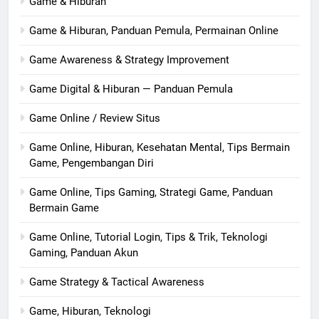
Game & Hiburan
Game & Hiburan, Panduan Pemula, Permainan Online
Game Awareness & Strategy Improvement
Game Digital & Hiburan — Panduan Pemula
Game Online / Review Situs
Game Online, Hiburan, Kesehatan Mental, Tips Bermain
Game, Pengembangan Diri
Game Online, Tips Gaming, Strategi Game, Panduan
Bermain Game
Game Online, Tutorial Login, Tips & Trik, Teknologi
Gaming, Panduan Akun
Game Strategy & Tactical Awareness
Game, Hiburan, Teknologi