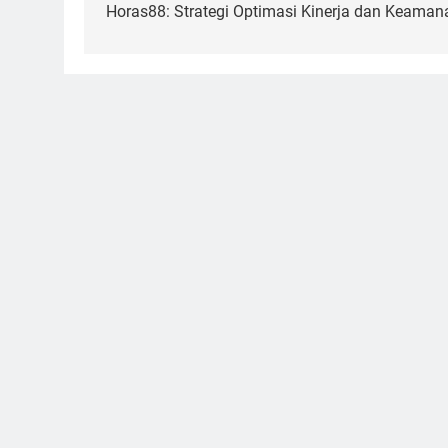
Horas88: Strategi Optimasi Kinerja dan Keaman