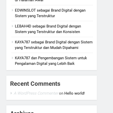
di Halaman Awal
EDWINSLOT sebagai Brand Digital dengan
Sistem yang Terstruktur
LEBAH4D sebagai Brand Digital dengan
Sistem yang Terstruktur dan Konsisten
KAYA787 sebagai Brand Digital dengan Sistem
yang Terstruktur dan Mudah Dipahami
KAYA787 dan Pengembangan Sistem untuk
Pengalaman Digital yang Lebih Baik
Recent Comments
A WordPress Commenter
on
Hello world!