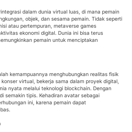
tegrasi dalam dunia virtual luas, di mana pemain
lingkungan, objek, dan sesama pemain. Tidak seperti
isi atau pertempuran, metaverse games
tivitas ekonomi digital. Dunia ini bisa terus
 memungkinkan pemain untuk menciptakan
alah kemampuannya menghubungkan realitas fisik
konser virtual, bekerja sama dalam proyek digital,
unia nyata melalui teknologi blockchain. Dengan
di semakin tipis. Kehadiran avatar sebagai
terhubungan ini, karena pemain dapat
ebas.
h