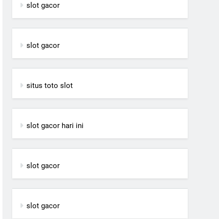
slot gacor
slot gacor
situs toto slot
slot gacor hari ini
slot gacor
slot gacor