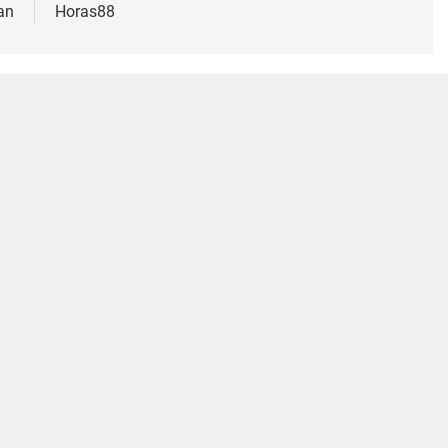
an
Horas88