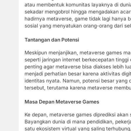
atau membentuk komunitas layaknya di dunia 
sekadar mengobrol hingga mengadakan acara 
hadirnya metaverse, game tidak lagi hanya be
sosial yang menyatukan orang-orang dari sel
Tantangan dan Potensi
Meskipun menjanjikan, metaverse games masi
seperti jaringan internet berkecepatan tingg
penting agar metaverse bisa diakses lebih lua
menjadi perhatian besar karena aktivitas di
identitas nyata. Namun, potensi besar yang 
tersebut, terutama karena metaverse membuka
Masa Depan Metaverse Games
Ke depan, metaverse games diprediksi akan 
Bayangkan dunia di mana pendidikan, pekerja
satu ekosistem virtual yang saling terhubun