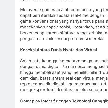
Metaverse games adalah permainan yang terin
dapat berinteraksi secara real-time dengan 
game konvensional yang hanya fokus pada m
menekankan aspek sosial, kreativitas, serta ak
berkembang karena sifatnya yang terbuka,
pengalaman unik sesuai preferensi mereka.
Koneksi Antara Dunia Nyata dan Virtual
Salah satu keunggulan metaverse games ad
dengan dunia digital. Pemain bisa menghadiri 
hingga membeli aset yang memiliki nilai di d
demikian, batas antara real dan virtual menja
representasi diri digital juga memperkuat ke
mengekspresikan identitas mereka secara b
Gameplay Imersif dengan Teknologi Canggi