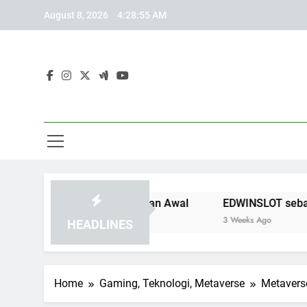
Skip
August 8, 2026
4:28:56 AM
to
content
MA
MAPS Loan
Berhenti di Halaman Awal
EDWINSLOT sebagai Brand Dig
3 Weeks Ago
HEADLINES
Home
Gaming, Teknologi, Metaverse
Metavers