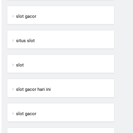
slot gacor
situs slot
slot
slot gacor hari ini
slot gacor