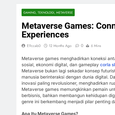
GAMING, TEKNOLOGI, METAVERSE
Metaverse Games: Conne
Experiences
0
E9ccab0
12 Months Ago
6 Mins
Metaverse games menghadirkan koneksi anta
sosial, ekonomi digital, dan gameplay
corla s
Metaverse bukan lagi sekadar konsep futuri
manusia berinteraksi dengan dunia digital. D
inovasi paling revolusioner, menghadirkan ru
Metaverse games memungkinkan pemain untuk 
berbisnis, bahkan membangun kehidupan digit
genre ini berkembang menjadi pilar penting da
Apa Itu Metaverse Games?